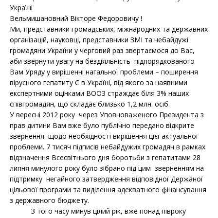
Україні
Вельмишановний Вікторе Федоровичу !
Ми, представники громадських, міжнародних та державних
організацій, науковці, представники ЗМІ та небайдужі
громадяни України у черговий раз звертаємося до Вас,
аби звернути увагу на бездіяльність підпорядкованого
Вам Уряду у вирішенні нагальної проблеми – поширення
вірусного гепатиту С в Україні, від якого за наявними
експертними оцінками ВООЗ страждає біля 3% наших
співгромадян, що складає близько 1,2 млн. осіб.
У вересні 2012 року через Уповноваженого Президента з
прав дитини Вам вже було публічно передано відкрите
звернення щодо необхідності вирішення цієї актуальної
проблеми. 7 тисяч підписів небайдужих громадян в рамках
відзначення Всесвітнього дня боротьби з гепатитами 28
липня минулого року було зібрано під цим зверненням на
підтримку негайного затвердження відповідної Держаної
цільової програми та виділення адекватного фінансування
з державного бюджету.
З того часу минув цілий рік, вже понад півроку