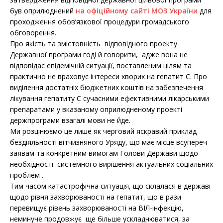
був оприлюднений
на офіційному сайті МОЗ України
для
проходження обов’язкової процедури громадського
обговорення.
Про якість та змістовність відповідного проекту
Державної програми годі й говорити, адже вона не
відповідає епідемічній ситуації, поставленим цілям та
практично не враховує інтереси хворих на гепатит С. Про
виділення достатніх бюджетних коштів на забезпечення
лікування гепатиту С сучасними ефективними лікарськими
препаратами у вказаному оприлюдненому проекті
держпрограми взагалі мови не йде.
Ми розцінюємо це лише як черговий яскравий приклад
бездіяльності вітчизняного Уряду, що має місце всупереч
заявам та конкретним вимогам Голови Держави щодо
необхідності системного вирішення актуальних соціальних
проблем .
Тим часом катастрофічна ситуація, що склалася в державі
щодо рівня захворюваності на гепатит, що в рази
перевищує рівень захворюваності на ВІЛ-інфекцію,
неминуче продовжує ще більше ускладнюватися, за