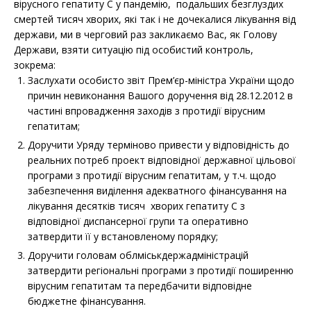
вірусного гепатиту С у пандемію, подальших безглуздих
смертей тисяч хворих, які так і не дочекалися лікування від
держави, ми в черговий раз закликаємо Вас, як Голову
Держави, взяти ситуацію під особистий контроль,
зокрема:
Заслухати особисто звіт Прем’єр-міністра України щодо
причин невиконання Вашого доручення від 28.12.2012 в
частині впровадження заходів з протидії вірусним
гепатитам;
Доручити Уряду терміново привести у відповідність до
реальних потреб проект відповідної державної цільової
програми з протидії вірусним гепатитам, у т.ч. щодо
забезпечення виділення адекватного фінансування на
лікування десятків тисяч хворих гепатиту С з
відповідної диспансерної групи та оперативно
затвердити її у встановленому порядку;
Доручити головам облміськдержадміністрацій
затвердити регіональні програми з протидії поширенню
вірусним гепатитам та передбачити відповідне
бюджетне фінансування.