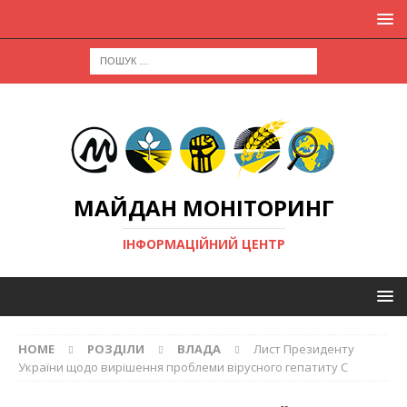
МАЙДАН МОНІТОРИНГ
ІНФОРМАЦІЙНИЙ ЦЕНТР
HOME
РОЗДІЛИ
ВЛАДА
Лист Президенту
України щодо вирішення проблеми вірусного гепатиту С