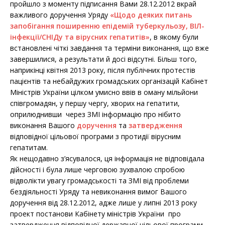
пройшло з моменту підписання Вами 28.12.2012 вкрай
важливого доручення Уряду
«Щодо деяких питань
запобігання поширенню епідемій туберкульозу, ВІЛ-
інфекції/СНІДу та вірусних гепатитів»
, в якому були
встановлені чіткі завдання та терміни виконання, що вже
завершилися, а результати й досі відсутні. Більш того,
наприкінці квітня 2013 року, після публічних протестів
пацієнтів та небайдужих громадських організацій Кабінет
Міністрів України цілком умисно ввів в оману мільйони
співгромадян, у першу чергу, хворих на гепатити,
оприлюднивши через ЗМІ інформацію про нібито
виконання Вашого
доручення
та
затвердження
відповідної цільової програми з протидії вірусним
гепатитам.
Як нещодавно з’ясувалося, ця інформація не відповідала
дійсності і була лише черговою зухвалою спробою
відволікти увагу громадськості та ЗМІ від проблеми
бездіяльності Уряду та невиконання вимог Вашого
доручення від 28.12.2012, адже лише у липні 2013 року
проект постанови Кабінету міністрів України про
затвердження відповідної державної цільової програми