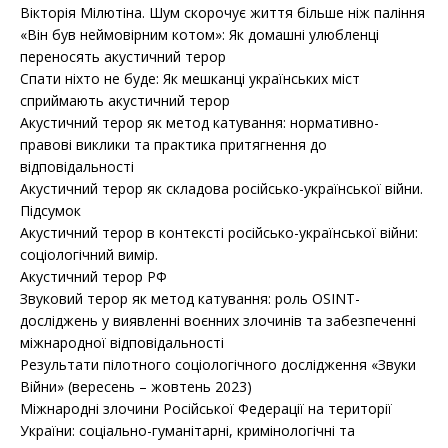
Вікторія Мілютіна. Шум скорочує життя більше ніж паління
«Він був неймовірним котом»: Як домашні улюбленці
переносять акустичний терор
Спати ніхто не буде: Як мешканці українських міст
сприймають акустичний терор
Акустичний терор як метод катування: нормативно-
правові виклики та практика притягнення до
відповідальності
Акустичний терор як складова російсько-української війни.
Підсумок
Акустичний терор в контексті російсько-української війни:
соціологічний вимір.
Акустичний терор РФ
Звуковий терор як метод катування: роль OSINT-
досліджень у виявленні воєнних злочинів та забезпеченні
міжнародної відповідальності
Результати пілотного соціологічного дослідження «Звуки
Війни» (вересень – жовтень 2023)
Міжнародні злочини Російської Федерації на території
України: соціально-гуманітарні, кримінологічні та