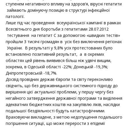
ступенем негативного впливу на здоров’я, вірусні гепатити
займають домінуючу позицію в структурі інфекційної
патології.
Лише під час проведення всеукраїнської кампанії в рамках
Всесвітнього дня боротьби з гепатитами 28.07.2012
тестування на гепатит С за допомогою «швидких тестів»
пройшли 3 тисячі громадян в усіх без виключення регіонах
України. В результаті у 9,8% усіх протестованих було
встановлено позитивний результат, а в окремих
областях цей рівень виявився більш ніж удвічі вищим,
зокрема, в Одеській області -22%; Донецькій -19,3%;
Дніпропетровській -18,7%.
Досвід провідних держав Європи та світу переконливо
свідчить, що без державницького системного підходу до
вирішення цієї актуальної проблеми, у першу чергу без
негайного затвердження державної програми та виділення
адекватних бюджетних коштів на закупівлю ліків, наслідки
подальшої бездіяльності будуть катастрофічними.
Враховуючи викладене, з метою недопущення подальшого
погіршення ситуації, що може перерости з епідемії