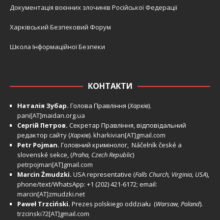
Документація воєнних злочинів Російської Федерації
Харківський Безпековий Форум
Школа Інформаційної Безпеки
КОНТАКТИ
Наталія Зубар.
Голова Правління (
Харків
).
pani[AT]maidan.org.ua
Сергій Петров.
Секретар Правління, відповідальний
редактор сайту (
Харків
).
kharkivian[AT]gmail.com
Petr Pojman.
Головний кримінолог, Náčelník české a
slovenské sekce, (
Praha, Czech Republic
)
petrpojman[AT]gmail.com
Marcin Żmudzki.
USA representative (
Falls Church, Virginia, USA
),
phone/text/WhatsApp: +1 (202) 421-6172; email:
marcin[AT]zmudzki.net
Paweł Trzciński.
Prezes polskiego oddziału (
Warsaw, Poland
).
trzcinski72[AT]gmail.com