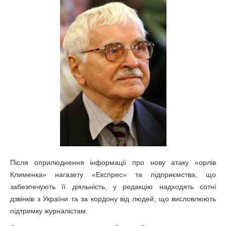
Після
оприлюднення
інформації
про
нову
атаку
«
орлів
Клименка
»
на
газету
«
Експрес
»
та
підприємства
,
що
забезпечують
її
діяльність
,
у
редакцію
надходять
сотні
дзвінків
з
України
та
за кордону
від
людей
,
що
висловлюють
підтримку
журналістам
.