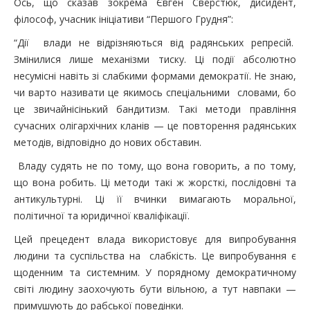
Ось, що сказав зокрема Євген Сверстюк, дисидент,
фiлософ, учасник iнiцiативи “Першого Грудня”:
“Дiї влади не вiдрiзняються вiд радянських репресiй.
Змiнилися лише механiзми тиску. Ці події абсолютно
несумiсні навiть зi слабкими формами демократiї. Не знаю,
чи варто називати це якимось спеціальними словами, бо
це звичайнісінький бандитизм. Такі методи правлiння
сучасних олiгархiчних кланiв — це повторення радянських
методiв, вiдповiдно до нових обставин.
Владу судять не по тому, що вона говорить, а по тому,
що вона робить. Цi методи такi ж жорсткi, послiдовнi та
антикультурнi. Цi її вчинки вимагають моральної,
полiтичної та юридичної квалiфiкацiї.
Цей прецедент влада використовує для випробування
людини та суспiльства на слабкiсть. Це випробування є
щоденним та системним. У порядному демократичному
свiтi людину заохочують бути вiльною, а тут навпаки —
примушують до рабської поведiнки.