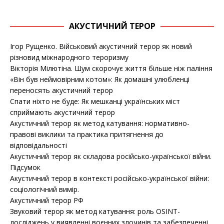
АКУСТИЧНИЙ ТЕРОР
Ігор Рущенко. Військовий акустичний терор як новий
різновид міжнародного тероризму
Вікторія Мілютіна. Шум скорочує життя більше ніж паління
«Він був неймовірним котом»: Як домашні улюбленці
переносять акустичний терор
Спати ніхто не буде: Як мешканці українських міст
сприймають акустичний терор
Акустичний терор як метод катування: нормативно-
правові виклики та практика притягнення до
відповідальності
Акустичний терор як складова російсько-української війни.
Підсумок
Акустичний терор в контексті російсько-української війни:
соціологічний вимір.
Акустичний терор РФ
Звуковий терор як метод катування: роль OSINT-
досліджень у виявленні воєнних злочинів та забезпеченні