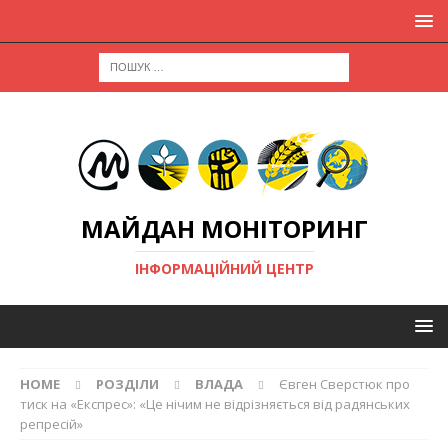
МАЙДАН МОНІТОРИНГ
ІНФОРМАЦІЙНИЙ ЦЕНТР
HOME
РОЗДІЛИ
ВЛАДА
Євген Сверстюк про
тиск на «Експрес»: «Це нічим не відрізняється від радянських
репресій»