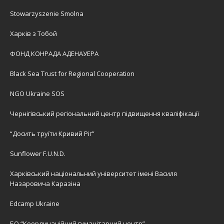
Stowarzyszenie Smolna
Харків з Тобой
ФОНД КОНРАДА АДЕНАУЕРА
Black Sea Trust for Regional Cooperation
NGO Ukraine SOS
Чернігівський регіональний центр підвищення кваліфікації
“Досить труїти Кривий Ріг”
Sunflower F.U.N.D.
Харківський національний університет імені Василя
Назаровича Каразіна
Edcamp Ukraine
БО “Координаційний гуманітарний центр”