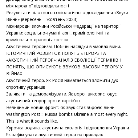
міжнародної відповідальності
Результати пілотного соціологічного дослідження «Звуки
Війни» (вересень – жовтень 2023)
Міжнародні злочини Російської Федерації на території
України: соціально-гуманітарні, кримінологічні та
кримінально-правові аспекти
Акустичний тероризм. Побічні наслідки в умовах війни.
ІСТОРИЧНИЙ РОЗВИТОК ПОНЯТЬ «ТЕРОР» ТА
«АКУСТИЧНИЙ ТЕРОР»: АНАЛІЗ ЕВОЛЮЦІЇ ТЕРМІНІВ І
ПОНЯТЬ, ЩО ОПИСУЮТЬ ЗВУКОВІ ЗАСОБИ ТЕРОРУ У
ВІЙНАХ
Акустичний терор. Як Росія намагається зломити дух
спротиву українців
Залякати та деморалізувати. Як ворог використовує
акустичний теорор проти харків’ян
Невидимий новий фронт: як звук стає зброєю війни
Washington Post :: Russia bombs Ukraine almost every night.
This is what it sounds like.
Курочка водяна, акустична екологія і відновлення України
Як зафіксувати акустичний терор на приладах