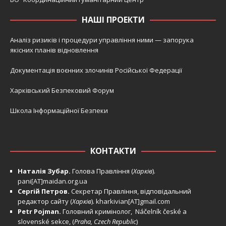
НАШІ ПРОЕКТИ
Аналіз ризиків і процедури управління ними — запорука
якісних планів відновлення
Документація воєнних злочинів Російської Федерації
Харківський Безпековий Форум
Школа Інформаційної Безпеки
КОНТАКТИ
Наталія Зубар.
Голова Правління (
Харків
).
pani[AT]maidan.org.ua
Сергій Петров.
Секретар Правління, відповідальний
редактор сайту (
Харків
).
kharkivian[AT]gmail.com
Petr Pojman.
Головний кримінолог, Náčelník české a
slovenské sekce, (
Praha, Czech Republic
)