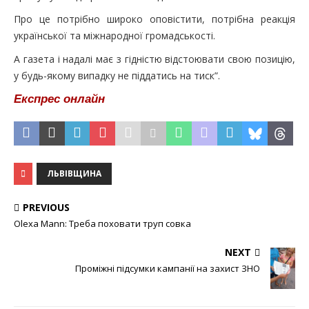
Про це потрiбно широко оповiстити, потрiбна реакцiя
української та мiжнародної громадськостi.
А газета i надалi має з гiднiстю вiдстоювати свою позицiю,
у будь-якому випадку не піддатись на тиск”.
Експрес онлайн
ЛЬВІВЩИНА
PREVIOUS
Olexa Mann: Треба поховати труп совка
NEXT
Проміжні підсумки кампанії на захист ЗНО