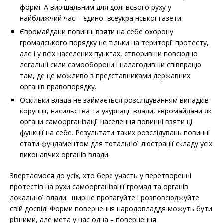
формі. А вирішальним для долі всього руху у
найближчий час – єдиної всеукраїнської газети.
Євромайдани повинні взяти на себе охорону
громадського порядку не тільки на території протесту,
але і у всіх населених пунктах, створивши повсюдно
легальні сили самооборони і налагодивши співпрацю
там, де це можливо з представниками державних
органів правопорядку.
Оскільки влада не займається розслідуванням випадків
корупції, насильства та узурпації влади, євромайдани як
органи самоорганізації населення повинні взяти ці
функції на себе. Результати таких розслідувань повинні
стати фундаментом для тотальної люстрації складу усіх
виконавчих органів влади.
Звертаємося до усіх, хто бере участь у перетворенні
протестів на рухи самоорганізації громад та органів
локальної влади: ширше пропагуйте і розповсюджуйте
свій досвід! Форми повернення народовладдя можуть бути
різними, але мета у нас одна – повернення