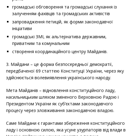
громадські обговорення та громадські слухання із
залученням фахівців та громадських активістів
запровадження петицій, як форми законодавчої
ініціативи
громадські ЗМІ, як альтернатива державним,
приватним та комунальним
створення координаційного центру Майданів.
3. Майдани – це форма безпосередньої демократії,
передбаченої 69 статтею Конституції України, через яку
здійснюється волевиявлення українського народу.
Мета Майданів – відновлення конституційного ладу,
насильницьким шляхом зміненого Верховною Радою і
Президентом України як суб’єктами законодавчого
процесу через зловживання законодавчою владою.
Саме Майдани є гарантами збереження конституційного
ладу і основною силою, яка усуне узурпаторів від влади в