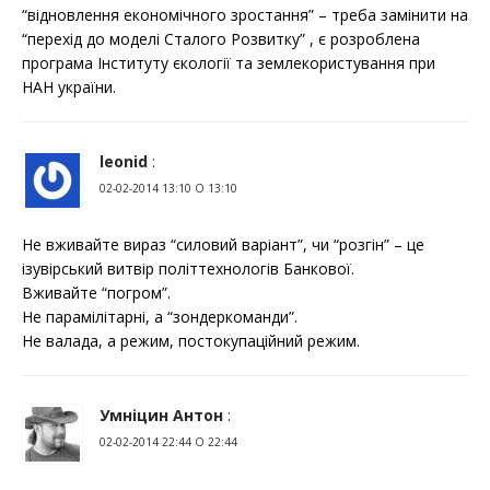
“відновлення економічного зростання” – треба замінити на
“перехід до моделі Сталого Розвитку” , є розроблена
програма Інституту єкології та землекористування при
НАН україни.
leonid
:
02-02-2014 13:10 О 13:10
Не вживайте вираз “силовий варіант”, чи “розгін” – це
ізувірський витвір політтехнологів Банкової.
Вживайте “погром”.
Не парамілітарні, а “зондеркоманди”.
Не валада, а режим, постокупаційний режим.
Умніцин Антон
:
02-02-2014 22:44 О 22:44