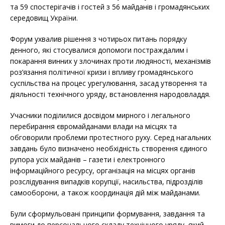
та 59 спостерігачів і гостей з 56 майданів і громадянських
середовищ України.
Форум ухвалив рішення з чотирьох питань порядку
денного, які стосувалися допомоги постраждалим і
покарання винних у злочинах проти людяності, механізмів
роз’язання політичної кризи і впливу громадянського
суспільства на процес урегулювання, засад утворення та
діяльності технічного уряду, встановлення народовладдя.
Учасники поділилися досвідом мирного і легального
перебирання євромайданами влади на місцях та
обговорили проблеми протестного руху. Серед нагальних
завдань було визначено необхідність створення єдиного
рупора усіх майданів – газети і електронного
інформаційного ресурсу, організація на місцях органів
розслідування випадків корупції, насильства, підрозділів
самооборони, а також координація дій між майданами.
Були сформульовані принципи формування, завдання та
вимоги до персонального складу технічного уряду, який