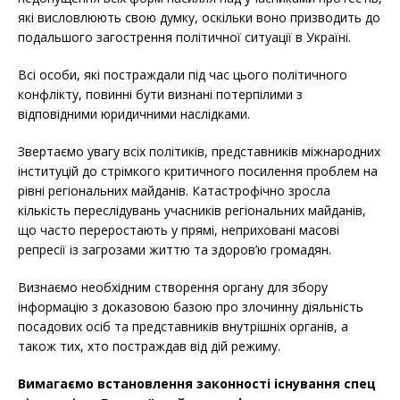
які висловлюють свою думку, оскільки воно призводить до
подальшого загострення політичної ситуації в Україні.
Всі особи, які постраждали під час цього політичного
конфлікту, повинні бути визнані потерпілими з
відповідними юридичними наслідками.
Звертаємо увагу всіх політиків, представників міжнародних
інституцій до стрімкого критичного посилення проблем на
рівні регіональних майданів. Катастрофічно зросла
кількість переслідувань учасників регіональних майданів,
що часто переростають у прямі, неприховані масові
репресії із загрозами життю та здоров’ю громадян.
Визнаємо необхідним створення органу для збору
інформацію з доказовою базою про злочинну діяльність
посадових осіб та представників внутрішніх органів, а
також тих, хто постраждав від дій режиму.
Вимагаємо встановлення законності існування спец