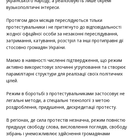
українського народу, а реалізовують лише окремі
вузькополітичні інтереси.
Протягом двох місяців переслідуються тільки
протестувальники і не притягнуто до відповідальності
жодної офіційної особи за незаконні переслідування,
затримання, катування, розстріл та інші протиправні дії
стосовно громадян України.
Маємо в наявності численні підтвердження, що режим
активно використовує злочинні угруповання та створює
парамілітарні структури для реалізації своїх політичних
цілей.
Режим в боротьбі з протестувальниками застосовує не
легальні методи, а спеціальні технології з метою
роздроблення, придушення, дискредитації протесту.
В регіонах, де сила протестів незначна, режим повністю
придушує свободу слова, висловлення поглядів, свободу
зібрань і унеможливлює здійснення громадянами