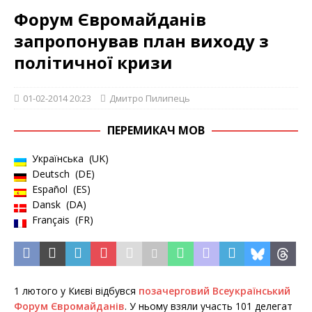
Форум Євромайданів
запропонував план виходу з
політичної кризи
01-02-2014 20:23
Дмитро Пилипець
ПЕРЕМИКАЧ МОВ
Українська
UK
Deutsch
DE
Español
ES
Dansk
DA
Français
FR
1 лютого у Києві відбувся
позачерговий Всеукраїнський
Форум Євромайданів
. У ньому взяли участь 101 делегат