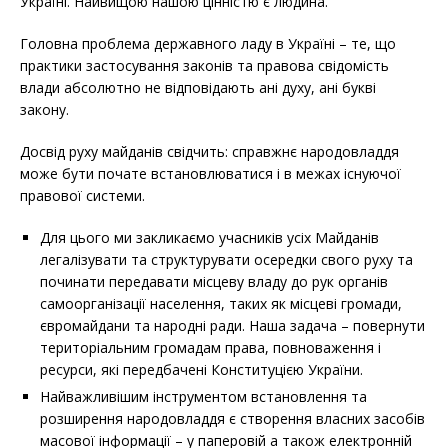
Україні. Найвищою нашою цінністю є людина.
Головна проблема державного ладу в Україні – те, що
практики застосування законів та правова свідомість
влади абсолютно не відповідають ані духу, ані букві
закону.
Досвід руху майданів свідчить: справжнє народовладдя
може бути почате встановлюватися і в межах існуючої
правової системи.
Для цього ми закликаємо учасників усіх Майданів
легалізувати та структурувати осередки свого руху та
починати передавати місцеву владу до рук органів
самоорганізації населення, таких як місцеві громади,
євромайдани та народні ради. Наша задача – повернути
територіальним громадам права, повноваження і
ресурси, які передбачені Конституцією України.
Найважливішим інструментом встановлення та
розширення народовладдя є створення власних засобів
масової інформації – у паперовій а також електронній