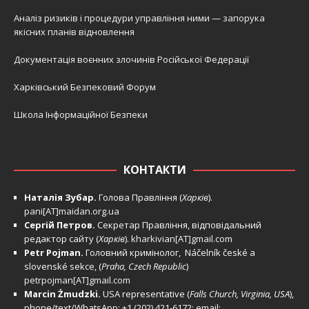
Аналіз ризиків і процедури управління ними — запорука
якісних планів відновлення
Документація воєнних злочинів Російської Федерації
Харківський Безпековий Форум
Школа Інформаційної Безпеки
КОНТАКТИ
Наталія Зубар.
Голова Правління (
Харків
).
pani[AT]maidan.org.ua
Сергій Петров.
Секретар Правління, відповідальний
редактор сайту (
Харків
).
kharkivian[AT]gmail.com
Petr Pojman.
Головний кримінолог, Náčelník české a
slovenské sekce, (
Praha, Czech Republic
)
petrpojman[AT]gmail.com
Marcin Żmudzki.
USA representative (
Falls Church, Virginia, USA
),
phone/text/WhatsApp: +1 (202) 421-6172; email: