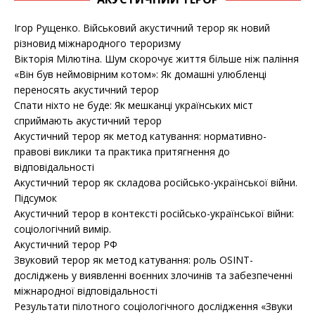
Ігор Рущенко. Військовий акустичний терор як новий
різновид міжнародного тероризму
Вікторія Мілютіна. Шум скорочує життя більше ніж паління
«Він був неймовірним котом»: Як домашні улюбленці
переносять акустичний терор
Спати ніхто не буде: Як мешканці українських міст
сприймають акустичний терор
Акустичний терор як метод катування: нормативно-
правові виклики та практика притягнення до
відповідальності
Акустичний терор як складова російсько-української війни.
Підсумок
Акустичний терор в контексті російсько-української війни:
соціологічний вимір.
Акустичний терор РФ
Звуковий терор як метод катування: роль OSINT-
досліджень у виявленні воєнних злочинів та забезпеченні
міжнародної відповідальності
Результати пілотного соціологічного дослідження «Звуки