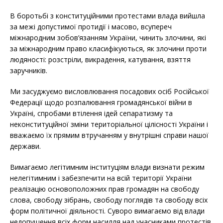
В боротьбі з конституційними протестами влада вийшла
за межі допустимої протидії і масово, всупереч
міжнародним зобов’язанням України, чинить злочини, які
за міжнародним право класифікуються, як злочини проти
людяності: розстріли, викрадення, катування, взяття
заручників.
Ми засуджуємо висловлювання посадових осіб Російської
Федерації щодо розпалювання громадянської війни в
Україні, спробами втілення ідей сепаратизму та
неконституційної зміни територіальної цілісності України і
вважаємо їх прямим втручанням у внутрішні справи нашої
держави.
Вимагаємо легітимним інституціям влади визнати режим
нелегітимним і забезпечити на всій території України
реалізацію основоположних прав громадян на свободу
слова, свободу зібрань, свободу поглядів та свободу всіх
форм політичної діяльності. Суворо вимагаємо від влади
недопущення всіх форм насилля над учасниками протестів,