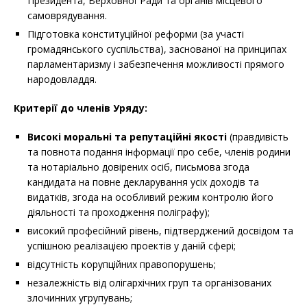
Президента, Верховної Ради та органів місцевого
самоврядування.
Підготовка конституційної реформи (за участі
громадянського суспільства), заснованої на принципах
парламентаризму і забезпечення можливості прямого
народовладдя.
Критерії до членів Уряду:
Високі моральні та репутаційні якості
(правдивість
та повнота подання інформації про себе, членів родини
та нотаріально довірених осіб, письмова згода
кандидата на повне декларування усіх доходів та
видатків, згода на особливий режим контролю його
діяльності та проходження поліграфу);
високий професійний рівень, підтверджений досвідом та
успішною реалізацією проектів у даній сфері;
відсутність корупційних правопорушень;
незалежність від олігархічних груп та організованих
злочинних угрупувань;