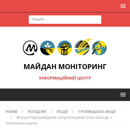
МАЙДАН МОНІТОРИНГ
ІНФОРМАЦІЙНИЙ ЦЕНТР
HOME
РОЗДІЛИ
ПОДІЇ
ГРОМАДСЬКІ АКЦІЇ
Форум Євромайданів запропонував план виходу з
політичної кризи