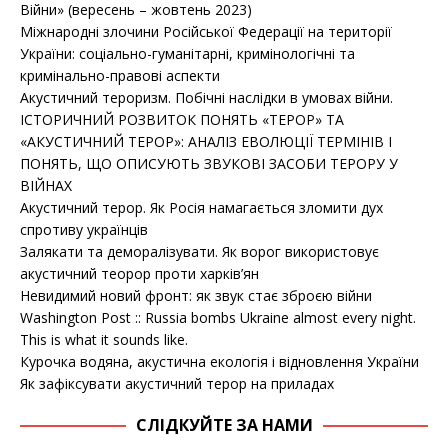
Війни» (вересень – жовтень 2023)
Міжнародні злочини Російської Федерації на території
України: соціально-гуманітарні, кримінологічні та
кримінально-правові аспекти
Акустичний тероризм. Побічні наслідки в умовах війни.
ІСТОРИЧНИЙ РОЗВИТОК ПОНЯТЬ «ТЕРОР» ТА
«АКУСТИЧНИЙ ТЕРОР»: АНАЛІЗ ЕВОЛЮЦІЇ ТЕРМІНІВ І
ПОНЯТЬ, ЩО ОПИСУЮТЬ ЗВУКОВІ ЗАСОБИ ТЕРОРУ У
ВІЙНАХ
Акустичний терор. Як Росія намагається зломити дух
спротиву українців
Залякати та деморалізувати. Як ворог використовує
акустичний теорор проти харків’ян
Невидимий новий фронт: як звук стає зброєю війни
Washington Post :: Russia bombs Ukraine almost every night.
This is what it sounds like.
Курочка водяна, акустична екологія і відновлення України
Як зафіксувати акустичний терор на приладах
СЛІДКУЙТЕ ЗА НАМИ