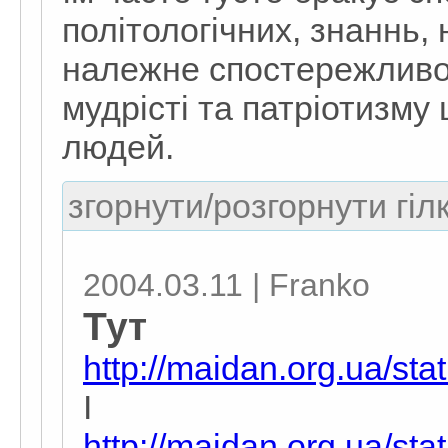
політологічних, знаннь,
належне спостережливос
мудрісті та патріотизму
людей.
згорнути/розгорнути гіл
2004.03.11 | Franko
Тут
http://maidan.org.ua/st
I
http://maidan.org.ua/st