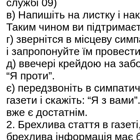
службі 09)
в) Напишіть на листку і нак
Таким чином ви підтримаєт
г) звернітся в місцеву сим
і запропонуйте їм провести
д) ввечері крейдою на заб
“Я проти”.
є) передзвоніть в симпати
газети і скажіть: “Я з вами
вже є достатнім.
2. Брехлива стаття в газеті
брехлива інформація має 