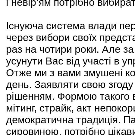
і невір’ям потрібно вибира
Існуюча система влади пе
через вибори своїх предста
раз на чотири роки. Але з
усунути Вас від участі в 
Отже ми з вами змушені ко
день. Заявляти свою згоду 
рішенням. Формою такого 
мітинг, страйк, акт непоко
демократична традиція. Па
сировиною, потрібно цікав