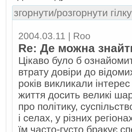
згорнути/розгорнути гілку
2004.03.11 | Roo
Re: Де можна знай
Цікаво було б ознайоми
втрату довіри до відомих
років викликали інтерес
життя досить великі ша
про політику, суспільство
і селах, у різних регіон
їм часто-густо бракує с