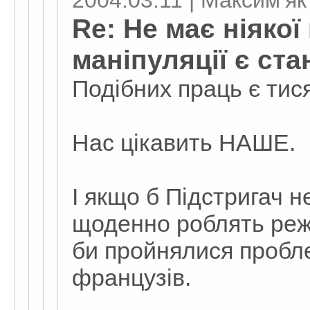
2004.03.11 | Максим’як
Re: Не має ніякої
маніпуляції є ста
Подібних праць є тисяч
Нас цікавить НАШЕ.
І якщо б Підстригач 
щоденно роблять реж
би пройнялися пробле
французів.