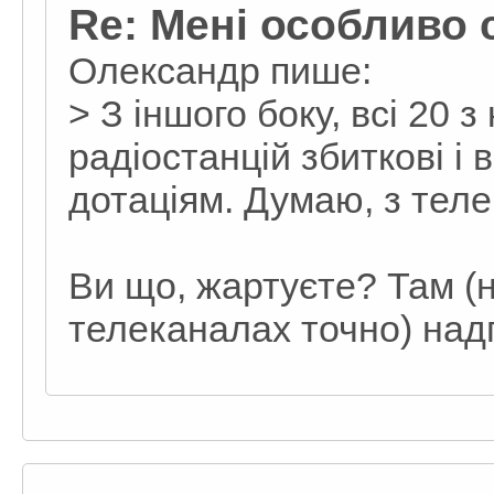
Re: Мені особливо 
Олександр пише:
> З іншого боку, всі 20 
радіостанцій збиткові і
дотаціям. Думаю, з тел
Ви що, жартуєте? Там (н
телеканалах точно) надп