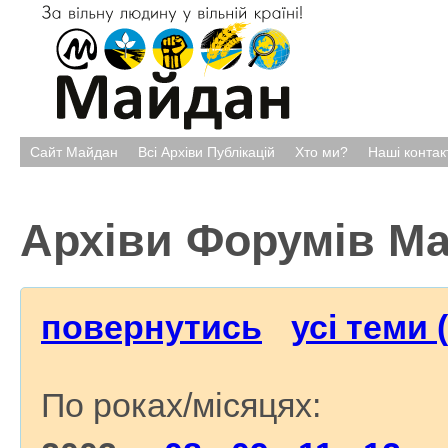
Сайт Майдан
Всі Архіви Публікацій
Хто ми?
Наші контак
Архіви Форумів М
повернутись
усі теми 
По роках/місяцях: