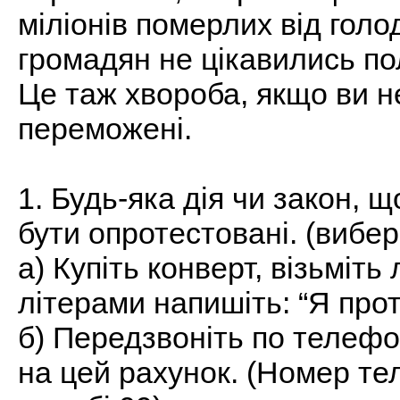
міліонів померлих від голо
громадян не цікавились по
Це таж хвороба, якщо ви н
переможені.
1. Будь-яка дія чи закон, щ
бути опротестовані. (вибері
а) Купіть конверт, візьміт
літерами напишіть: “Я прот
б) Передзвоніть по телефон
на цей рахунок. (Номер те