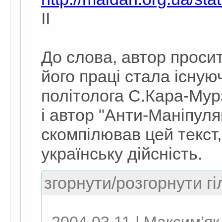
II
До слова, автор проси
його праці стала існую
політолога С.Кара-Мурз
і автор "Анти-Маніпуля
скомпілював цей текст,
українську дійсність.
згорнути/розгорнути гі