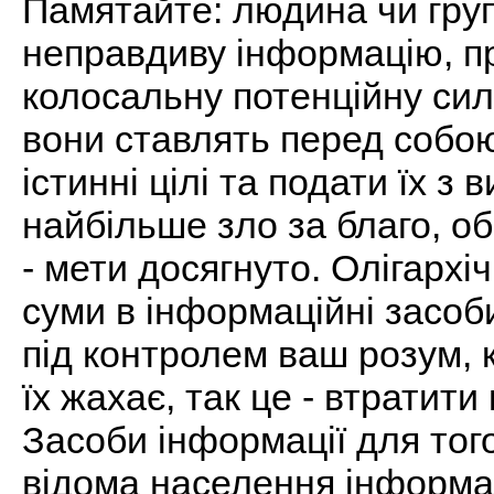
Памятайте: людина чи гру
неправдиву інформацію, пр
колосальну потенційну силу
вони ставлять перед собою
істинні цілі та подати їх з 
найбільше зло за благо, об
- мети досягнуто. Олігархі
суми в інформаційні засоб
під контролем ваш розум, 
їх жахає, так це - втратит
Засоби інформації для тог
відома населення інформац