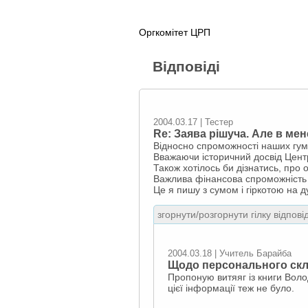
Оргкомітет ЦРП
Відповіді
2004.03.17 | Тестер
Re: Заява рішуча. Але в мен
Відносно спроможності наших гума
Вважаючи історичний досвід Центр
Також хотілось би дізнатись, про
Важлива фінансова спроможність 
Це я пишу з сумом і гіркотою на д
згорнути/розгорнути гілку відпові
2004.03.18 | Учитель Барайба
Щодо персонального склад
Пропоную витяяг із книги Вол
цієї інформації теж не було.