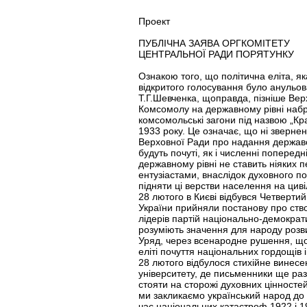
Проект
ПУБЛІЧНА ЗАЯВА ОРГКОМІТЕТУ
ЦЕНТРАЛЬНОЇ РАДИ ПОРЯТУНКУ
Ознакою того, що політична еліта, як
відкритого голосування було анульов
Т.Г.Шевченка, щоправда, пізніше Ве
Комсомолу на державному рівні набрав
комсомольські загони під назвою „Кр
1933 року. Це означає, що ні звернен
Верховної Ради про надання державою 
будуть почуті, як і численні поперед
державному рівні не ставить ніяких п
ентузіастами, внаслідок духовного п
підняти ці верстви населення на циві
28 лютого в Києві відбувся Четвертий
України прийняли постанову про ство
лідерів партій національно-демократи
розуміють значення для народу розви
Уряд, через всенародне рушення, щоб
еліті почуття національних гордощів і
28 лютого відбулося стихійне винесе
університету, де письменники ще раз
стояти на сторожі духовних цінносте
ми закликаємо український народ до 
час національних катастроф 1922 і 1