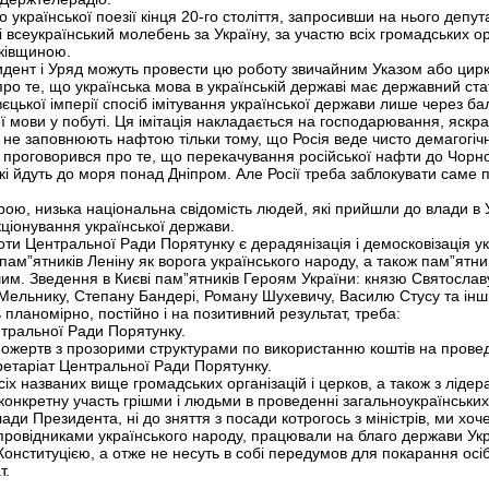
о української поезії кінця 20-го століття, запросивши на нього депут
всеукраїнський молебень за Україну, за участю всіх громадських орг
ьківщиною.
дент і Уряд можуть провести цю роботу звичайним Указом або цир
про те, що українська мова в українській державі має державний ста
єцької імперії спосіб імітування української держави лише через б
 мови у побуті. Ця імітація накладається на господарювання, яскра
 не заповнюють нафтою тільки тому, що Росія веде чисто демагогічні
 проговорився про те, що перекачування російської нафти до Чорно
кі йдуть до моря понад Дніпром. Але Росії треба заблокувати саме 
ою, низька національна свідомість людей, які прийшли до влади в Ук
ціонування української держави.
и Центральної Ради Порятунку є дерадянізація і демосковізація украї
 пам”ятників Леніну як ворога українського народу, а також пам”ятни
ншим. Зведення в Києві пам”ятників Героям України: князю Святосл
Мельнику, Степану Бандері, Роману Шухевичу, Василю Стусу та інш
планомірно, постійно і на позитивний результат, треба:
тральної Ради Порятунку.
пожертв з прозорими структурами по використанню коштів на провед
ретаріат Центральної Ради Порятунку.
іх названих вище громадських організацій і церков, а також з ліде
онкретну участь грішми і людьми в проведенні загальноукраїнських 
ди Президента, ні до зняття з посади котрогось з міністрів, ми хоч
 провідниками українського народу, працювали на благо держави Укр
Конституцією, а отже не несуть в собі передумов для покарання осіб,
т.