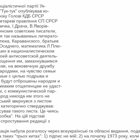
ціалістичної партії Ук-
Тук-тук" опублікував ко-
 року Голові КДБ СРСР
етареві правління СП СРСР
чка, І.Драча, В.Яворів-
аинские советские писатели,
я так называемых литерато-
тюка, Караванского, братьев
 Осадчего, математика Л.Плю-
зших в националистическом
воей антисоветской деятель-
прощення им, замахнувшимся
зм, на вековечную дружбу
ародами, на чувство семьи
емые с целью подрыва и
, будут отброшены народом и
никаким отщепенцам не удаст-
м, с коммунистической пар-
арод никогда им зтого не
вський звернувся з листом
у категорично стверджував:
исував такого листа. Це чиясь
обка". На цій підставі
 спростування редакції з
кація набула розголосу через всеукраїнські та обласні видання, под
таких "трьох китах": 1) підпис не мій; 2) на початку 1973 року, кол