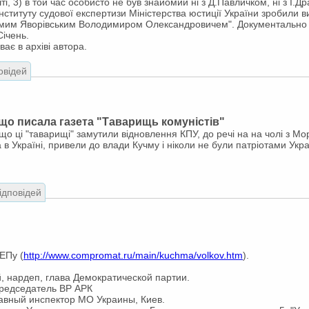
і, 3) в той час особисто не був знайомий ні з Д.Павличком, ні з І.
нституту судової експертизи Міністерства юстиції України зробили ви
самим Яворівським Володимиром Олександровичем". Документально
ічень.
ає в архіві автора.
овідей
А що писала газета "Таварищь комуністів"
, що ці "таварищі" замутили відновлення КПУ, до речі на на чолі з М
 в Україні, привели до влади Кучму і ніколи не були патріотами Укр
.
відповідей
ЕПу (
http://www.compromat.ru/main/kuchma/volkov.htm
).
, нардеп, глава Демократической партии.
председатель ВР АРК
лавный инспектор МО Украины, Киев.