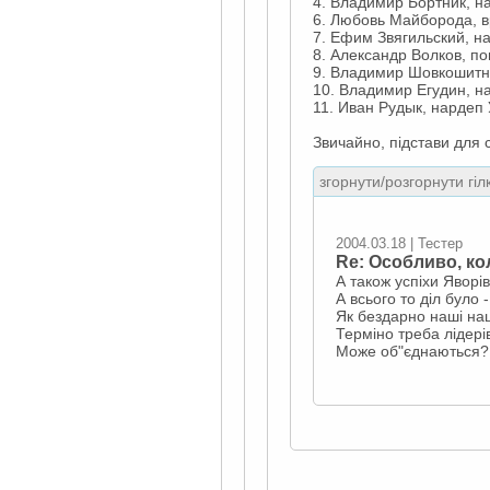
4. Владимир Бортник, н
6. Любовь Майборода, в
7. Ефим Звягильский, н
8. Александр Волков, п
9. Владимир Шовкошитн
10. Владимир Егудин, 
11. Иван Рудык, нардеп
Звичайно, підстави для 
згорнути/розгорнути гіл
2004.03.18 | Тестер
Re: Особливо, ко
А також успіхи Яворі
А всього то діл було 
Як бездарно наші на
Терміно треба лідері
Може об"єднаються