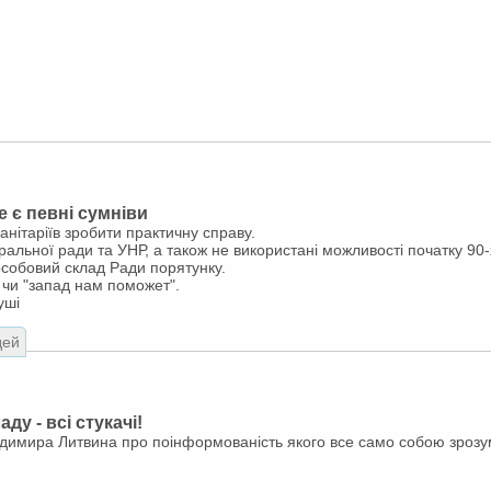
е є певні сумніви
нітаріїв зробити практичну справу.
альної ради та УНР, а також не використані можливості початку 90-х
 особовий склад Ради порятунку.
чи "запад нам поможет".
уші
дей
у - всі стукачі!
одимира Литвина про поінформованість якого все само собою зрозум