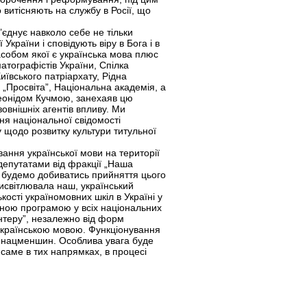
 витісняють на службу в Росії, що
’єднує навколо себе не тільки
України і сповідують віру в Бога і в
асобом якої є українська мова плюс
матографістів України, Спілка
иївського патріархату, Рідна
во „Просвіта”, Національна академія, а
Леонідом Кучмою, занехаяв цю
зовнішніх агентів впливу. Ми
ня національної свідомості
у щодо розвитку культури титульної
ання української мови на території
депутатами від фракції „Наша
и будемо добиватись прийняття цього
 висвітлювала наш, український
ості україномовних шкіл в Україні у
повною програмою у всіх національних
Інтеру”, незалежно від форм
ю українською мовою. Функціонування
я нацменшин. Особлива увага буде
 саме в тих напрямках, в процесі