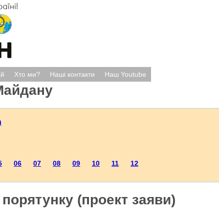
ій
Хто ми?
Наші контакти
Наш Youtube
Майдану
)
5
06
07
08
09
10
11
12
порятунку (проект заяви)