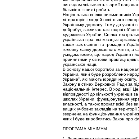
виглядом звільняють з армії націонал
більшість з них і робить.
Національна спілка письменників Укр
літераторів і людей освітнього сектор
Українську державу. Тому до участі в
добробут, закликає такі творчі об”єдн
художників України, Спілка театральн
українська віра, всі козацькі організа
також всіх освітян та громадян Укр
головну ланку державного життя, а са
усвідомлюємо, що народ України і йо
прийнятими у світовій практиці цивіл
української нації.
В основу нашої боротьби за націонал
України, який буде розроблено наро
Україна”, які мають юридичну освіту
Закону в стінах Верховної Ради за під
національний інтерес. В ході акції 
відповідності до кількості українців
школах України, функціонування украї
власності, а також прокат всієї без 
вищих учбових закладів на територі
звернена на функціонування українськ
яких і буде вироблятись Закон про фу
ПРОГРАМА МІНІМУМ.
1. Запровадити пікетування кампанії