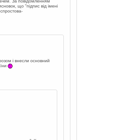
Драчем. За повідомленням
сновок, що "підпис від імені
 спростова-
орозом і внесли основний
аїни