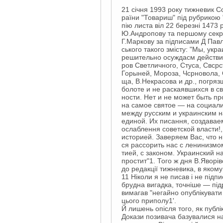
21 січня 1993 року тижневик Со
раїни "Товариш" під рубрикою "
пію листа віл 22 березні 1473
Ю.Андропову та першому секр
Г.Маркову за підписами Д Павли
ського такого змісту: "Мы, укр
решительно осуждасм действи
ров Светличного, Стуса, Свсрс
Горыней, Мороза, Чсрновола,
ща, В.Некрасова и др., погря
болоте и не раскаявшихся в с
ности. Нет и не может быть 
на самое святое — на социали
между русским и украинским н
единой. Их писання, создава
ослаблення советской власти!
историей. Заверяем Вас, что 
ся рассорить нас с ленинизмо
тией, с законом. Украинский н
простит"1. Того ж дня В.Яворі
до редакції тижневика, в яком
11 Ніколи я не писав і не підп
брудна вигадка, точніше — підр
вимагав "негайно опублікувати
цього приполу1'.
Й лишень опісля того, як публі
Докази позивача базувалися на 