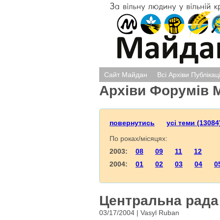
Сайт Майдан
Всі Архіви Публікац
Архіви Форумів 
повернутись
усі теми (13084
По роках/місяцях:
2003:
08
09
11
12
2004:
01
02
03
04
0
Центральна рада 
03/17/2004 | Vasyl Ruban