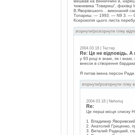
мешкав на Вінниччині й, нарешт
тижневика 'Товариш", фахівці І
В.Яворівського... виконаний 
Топариш. — 1993. — N9 3. — С
Ксерокопія цього листа перебув
згорнути/розгорнути гілку відп
2004.03.18 | Тестер
Re: Це не відповідь. 
у 93 році я знаю, як і знаю
внесок в створення бардака
Я питав імена персон Ради
згорнути/розгорнути гілку 
2004.03.18 | Nehoriuj
Re:
Це перші місця списку Н
1. Владимир Яворивский
2. Анатолий Гриценко, 
3. Виталий Радецкий, г