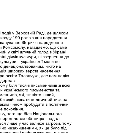
і події у Верховній Раді, де шляхом
риводу 190 років з дня народження
вшанування 85-річчя народження
орії Комсомолу, нагадаємо, що саме
й у світі штучний голод в Україні
ні діячів культури, ні звернення до
культури – української мови не
го денаціоналізованим, ніхто на
ізація широких верств населення
ра освіти Таланчука, дає нам надію
 державі.
му біля тисячі письменників зі всієї
н українського письменства та
нників, які, як ніхто інший,
аби здійснювати політичний тиск на
таким чином пробудити в політичній
де покоління.
ку, того що біля Національного
 перед Богом обітницю і надалі
ся лише у час великої загрози, тому
ойно незахищеними, як це було під
скорочення і реформування, під цим