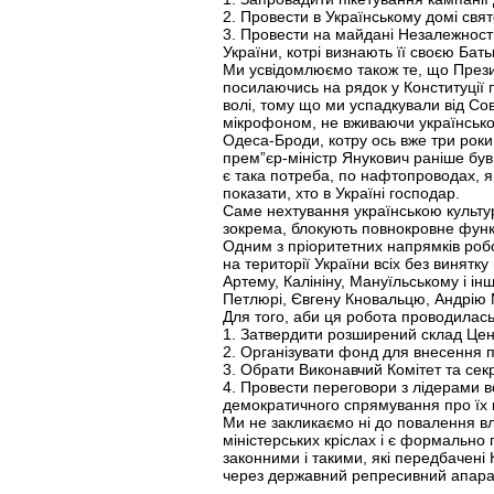
2. Провести в Українському домі свят
3. Провести на майдані Незалежності 
України, котрі визнають її своєю Бат
Ми усвідомлюємо також те, що Прези
посилаючись на рядок у Конституції 
волі, тому що ми успадкували від Сов
мікрофоном, не вживаючи української
Одеса-Броди, котру ось вже три роки
прем”єр-міністр Янукович раніше був
є така потреба, по нафтопроводах, я
показати, хто в Україні господар.
Саме нехтування українською культур
зокрема, блокують повнокровне функ
Одним з пріоритетних напрямків робот
на території України всіх без винятку
Артему, Калініну, Мануїльському і і
Петлюрі, Євгену Кновальцю, Андрію 
Для того, аби ця робота проводилась 
1. Затвердити розширений склад Цен
2. Організувати фонд для внесення 
3. Обрати Виконавчий Комітет та сек
4. Провести переговори з лідерами вс
демократичного спрямування про їх к
Ми не закликаємо ні до повалення вла
міністерських кріслах і є формально
законними і такими, які передбачені 
через державний репресивний апара