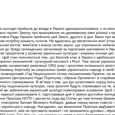
а сьогодні прийшла до влади в Україні зденаціоналізована, є останн
ано проект Закону про вшанування на державному рівні річниці з п
рховна Рада України прийняла цей Закон, другого ж дня Закон про 
 потрібну кількість голосів. Не вдаючись до висвітлення всієї іст
асная метла” вимітали з комор селян зерно, що спричинило небачени
ня до Уряду громадських організацій за підписами шанованих в Украї
пріоритетів у розвитку української культури і зокрема основи цієї 
ні. Цей стан пояснюється тим, що багатий клас в Україні є здебільшо
ерепон економічній і культурній експансії з Росії. Тим часом україн
ориву оксамитової революції 1991 року і зусиллям колишнього мініст
лізовану боротьбу за національні права українського народу в своїй
 позачерговий з”їзд Національної спілки письменників України, на яко
рення Центральної Ради Порятунку і обрали Оргкомітет зі старійши
чного спрямування. В зв”язку з тим, що рух розпочався серед письме
тку національної культури, наші зусилля будуть спрямовані на те, 
 він забезпечив українській культурі повноправне існування. Щоб 
 нарешті українізувати її, підготувавши для її заміни достойне моло
ння Прапора НСПУ і урочиста хода від Спілки до пам”ятника Шевчен
 повторили Заповіт Великого Кобзаря, давши перед своєю совістю і
й українського народу. Нагадуємо, що винесення Прапора відбуваєть
пильності, аби не прогавити момент і не залишитись духовно і збр
933 років. Тим більше, що українська армія в стані безперервного 