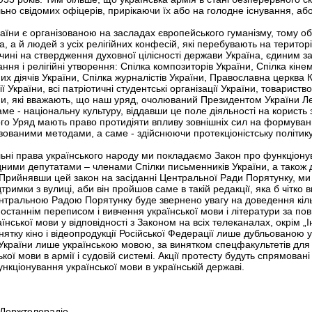
ьно свідомих офіцерів, прирікаючи їх або на голодне існування, або
аїни є організованою на засладах європейського гуманізму, тому об
а, а й людей з усіх релігійних конфесій, які перебувають на території 
 чині на ствердження духовної цілісності держави Україна, єдиним з
ання і релігійні утворення: Спілка композиторів України, Спілка кіне
их діячів України, Спілка журналістів України, Православна церква К
ції України, всі патріотичні студентські організації України, товарист
аїни, які вважають, що наш уряд, очолюваний Президентом України 
ме - національну культуру, віддавши це поле діяльності на користь 
го Уряд мають право протидіяти впливу зовнішніх сил на формуван
ізованими методами, а саме - здійснюючи протекціоністську політик
ьні права українського народу ми покладаємо Закон про функціонув
дними депутатами – членами Спілки письменників України, а також 
. Прийнявши цей закон на засіданні Центральної Ради Порятунку, м
тримки з вулиці, аби він пройшов саме в такій редакції, яка б чітко
Центральною Радою Порятунку буде звернено увагу на доведення кільк
 за останнім переписом і вивчення української мови і літератури за 
нської мови у відповідності з Законом на всіх телеканалах, окрім „
винятку кіно і відеопродукції Російської Федерації лише дубльовано
ї України лише українською мовою, за винятком спецфакультетів дл
ої мови в армії і судовій системі. Акції протесту будуть спрямовані
нкціонування української мови в українській державі.
 Держтелерадіо.