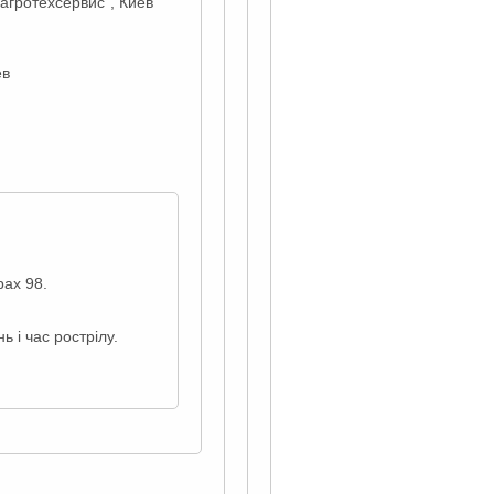
агротехсервис", Киев
ев
рах 98.
 і час рострілу.