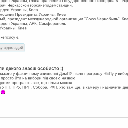
ардеп Украины, глава правления Государственного концерна 5. "Укр
рач Черкасской горсанэпидемстанции.
ардеп Украины, Киев
омошник Президента Украины, Киев
ый, президент международной организации "Союз Чернобыль", Ки
нардеп Украины, АРК, Симферополь
 Украины, Киев
скепсису є.
ку відповідей
ли декого знаєш особисто ;)
вського у фактичному зникненні ДемПУ після програшу НЕПу у вибо
- просто йти на вибори під своєю назвою.
цдеми програють все, що тільки можна.
в УНП, НРУ, ПРП, Собора, РХП, хто там ще, в камеру і назначити день
?