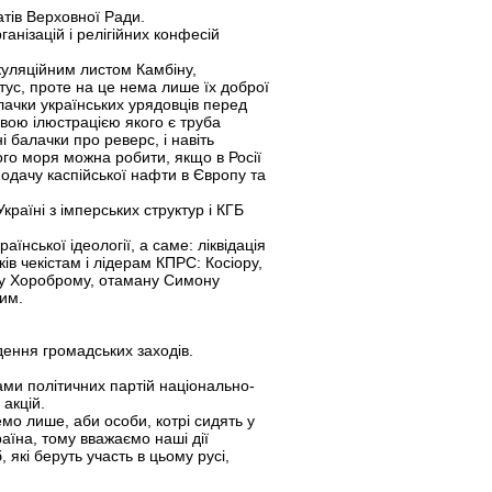
атів Верховної Ради.
анізацій і релігійних конфесій
куляційним листом Камбіну,
тус, проте на це нема лише їх доброї
алачки українських урядовців перед
вою ілюстрацією якого є труба
 балачки про реверс, і навіть
го моря можна робити, якщо в Росії
подачу каспійської нафти в Європу та
раїні з імперських структур і КГБ
нської ідеології, а саме: ліквідація
ків чекістам і лідерам КПРС: Косіору,
аву Хороброму, отаману Симону
им.
ення громадських заходів.
рами політичних партій національно-
акцій.
емо лише, аби особи, котрі сидять у
аїна, тому вважаємо наші дії
 які беруть участь в цьому русі,