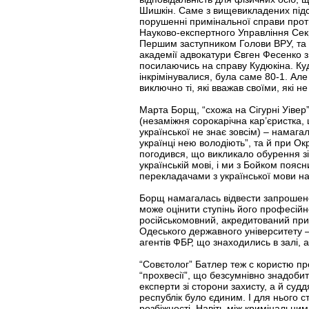
Шишкін. Саме з вищевикладених підс
порушенні примінальної справи проти
Науково-експертного Управління Секр
Першим заступником Голови ВРУ, та Д
академії адвокатури Євген Фесенко з
посилаючись на справу Кудюкіна. Куд
інкрімінувалися, була саме 80-1. Але
виключно ті, які вважав своїми, які н
Марта Борщ, “схожа на Сігурні Уівер”
(незаміжня сорокарічна кар’єристка, щ
української не знає зовсім) – намаг
українці нею володіють”, та й при О
погодився, що викликало обурення зі 
українській мові, і ми з Бойком пояс
перекладачами з української мови на 
Борщ намагалась відвести запрошено
може оцінити ступінь його професійн
російськомовний, акредитований при с
Одеського державного університету –
агентів ФБР, що знаходились в залі, а
“Совєтолог” Батлер теж с користю пр
“прохвесії”, що безсумнівно знадобит
експерти зі сторони захисту, а й суд
республік було єдиним. І для нього 
розбіжності. Навіть між кримінальним