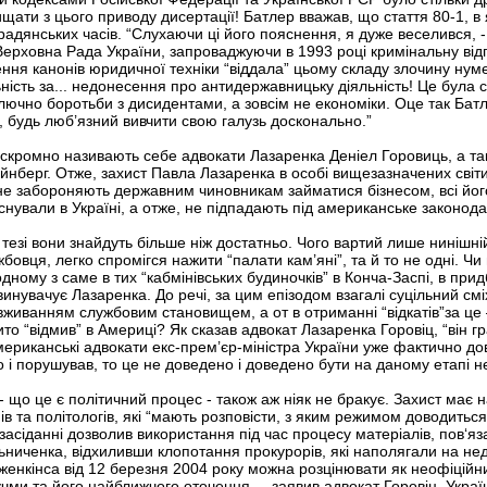
ати з цього приводу дисертації! Батлер вважав, що стаття 80-1, в 
радянських часів. “Слухаючи ці його пояснення, я дуже веселився, -
Верховна Рада України, запроваджуючи в 1993 році кримінальну від
ення канонів юридичної техніки “віддала” цьому складу злочину нуме
ність за... недонесення про антидержавницьку діяльність! Це була с
лючно боротьби з дисидентами, а зовсім не економіки. Оце так Батл
 будь люб’язний вивчити свою галузь досконально.”
так скромно називають себе адвокати Лазаренка Деніел Горовиць, а т
йнберг. Отже, захист Павла Лазаренка в особі вищезазначених світ
 не забороняють державним чиновникам займатися бізнесом, всі йог
існували в Україні, а отже, не підпадають під американське законо
й тезі вони знайдуть більше ніж достатньо. Чого вартий лише нинішні
овця, легко спромігся нажити “палати кам’яні”, та й то не одні. Ч
ному з саме в тих “кабмінівських будиночків” в Конча-Заспі, в при
инувачує Лазаренка. До речі, за цим епізодом взагалі суцільний смі
живанням службовим становищем, а от в отриманні “відкатів”за це –
ито “відмив” в Америці? Як сказав адвокат Лазаренка Горовіц, “він гр
мериканські адвокати екс-прем’єр-міністра України уже фактично до
о і порушував, то це не доведено і доведено бути на даному етапі н
е - що це є політичний процес - також аж ніяк не бракує. Захист має
нів та політологів, які “мають розповісти, з яким режимом доводиться
асіданні дозволив використання під час процесу матеріалів, пов‘я
ельниченка, відхиливши клопотання прокурорів, які наполягали на н
Дженкінса від 12 березня 2004 року можна розцінювати як неофіцій
чми та його найближчого оточення, – заявив адвокат Горовіц. Укра