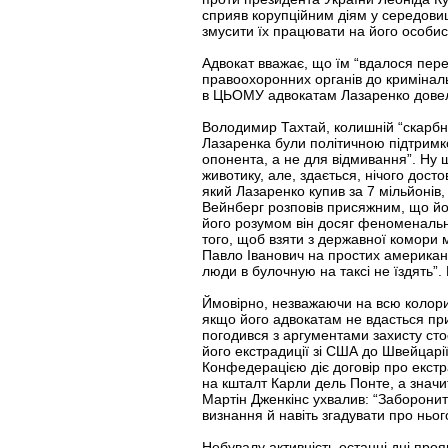
сприяв корупційним діям у середовищ
змусити їх працювати на його особист
Адвокат вважає, що їм “вдалося пере
правоохоронних органів до кримінал
в ЦЬОМУ адвокатам Лазаренко довел
Володимир Тахтай, колишній “скарбни
Лазаренка були політичною підтримко
опонента, а не для відмивання”. Ну щ
животику, але, здається, нічого дост
який Лазаренко купив за 7 мільйонів,
Вейнберг розповів присяжним, що йог
його розумом він досяг феноменального
того, щоб взяти з державної комори 
Павло Іванович на простих американц
люди в булочную на таксі не їздять”.
Ймовірно, незважаючи на всю колорит
якщо його адвокатам не вдасться при
погодився з аргументами захисту сто
його екстрадиції зі США до Швейцарі
Конфедерацією діє договір про екстра
на кшталт Карли дель Понте, а значит
Мартін Дженкінс ухвалив: “Заборони
визнання й навіть згадувати про ньог
Небувалу активність останні дні проя