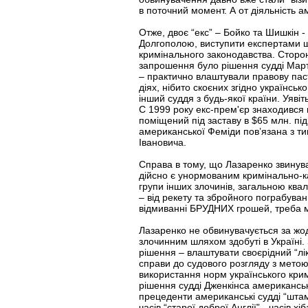
в поточний момент. А от діяльність 
Отже, двоє “екс” – Бойко та Шишкін
Долгополою, виступити експертами щ
кримінального законодавства. Сторо
запрошення було рішення судді Марті
– практично влаштували правову пас
діях, нібито скоєних згідно українськ
інший суддя з будь-якої країни. Уявіт
C 1999 року екс-прем'єр знаходився 
поміщений під заставу в $65 млн. п
американської Феміди пов’язана з т
Івановича.
Справа в тому, що Лазаренко звинув
дійсно є унормованим кримінально-к
групи інших злочинів, загальною кв
– від рекету та збройного пограбува
відмиванні БРУДНИХ грошей, треба мат
Лазаренко не обвинувачується за жод
злочинним шляхом здобуті в Україні. 
рішення – влаштувати своєрідний “лік
справи до судового розгляду з метою
використання норм українського кри
рішення судді Дженкінса американсь
прецеденти американські судді “штам
часів “старої доброї Англії” - часів х