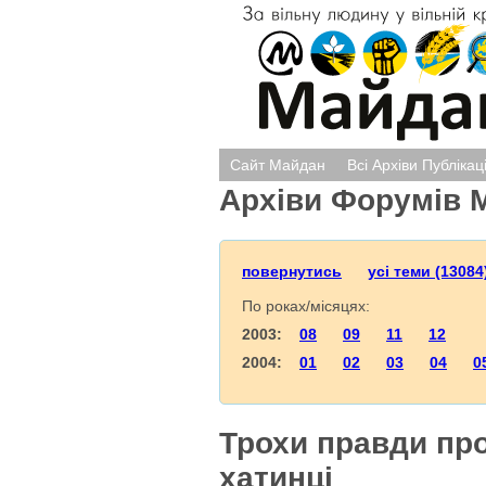
Сайт Майдан
Всі Архіви Публікац
Архіви Форумів 
повернутись
усі теми (13084
По роках/місяцях:
2003:
08
09
11
12
2004:
01
02
03
04
0
Трохи правди про
хатинці