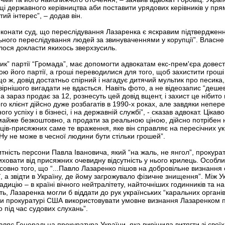
і державного керівництва аби поставити урядових керівників у пряму
ий інтерес”, – додав він.
конати суд, що переслідування Лазаренка є яскравим підтвердження
ьного переслідування людей за звинуваченнями у корупції”. Власне
ося докласти якихось зверхзусиль.
к” партії “Громада”, має допомогти адвокатам екс-прем'єра довест
ю його партії, а гроші переводилися для того, щоб захистити гроші 
о ж, довід достатньо спірний і нагадує дитячий мультик про песика,
овірнішого вигадати не вдасться. Навіть фото, а не відеозапис “деше
 а зараз продає за 12, рознесуть цей довід вщент, і захист це нібит
о клієнт дійсно дуже розбагатів в 1990-х роках, але завдяки непере
 успіху і в бізнесі, і на державній службі”, - сказав адвокат. Цікав
майже безкоштовно, а продати за реальною ціною, дійсно потрібен 
ів-присяжних саме те враження, яке він справляє на пересічних укра
 Ну не може в чесної людини бути стільки грошей”.
ність персони Павла Івановича, який “на жаль, не янгол”, прокурат
ховати від присяжних очевидну відсутність у нього крилець. Особлив
совно того, що “...Павло Лазаренко пішов на добровільне визнання
ї, а звідти в Україну, де йому загрожувало фізичне знищення”. Між
дицію – в країні вічного нейтралітету, найточніших годинників та н
ь, Лазаренка могли б віддати до рук українських “каральних органів
ти прокуратурі США використовувати умовне визнання Лазаренком 
о під час судових слухань”.
вляє Генеральна прокуратура України, яка вирішила витягти зі своїх 