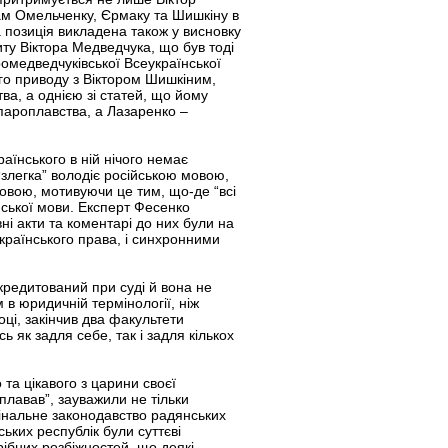
ам Омельченку, Єрмаку та Шишкіну в
 позиція викладена також у висновку
ту Віктора Медведчука, що був тоді
омедведчуківської Всеукраїнської
го приводу з Віктором Шишкіним,
а, а однією зі статей, що йому
 пароплавства, а Лазаренко –
раїнського в ній нічого немає
 “злегка” володіє російською мовою,
мовою, мотивуючи це тим, що-де “всі
нської мови. Експерт Фесенко
ні акти та коментарі до них були на
українського права, і синхронними
редитований при суді й вона не
в юридичній термінології, ніж
оці, закінчив два факультети
як задля себе, так і задля кількох
та цікавого з царини своєї
плавав”, зауважили не тільки
имінальне законодавство радянських
ьких республік були суттєві
рібних розбіжностей, що деякі