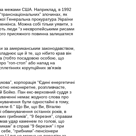
і за межами США. Наприклад, в 1992
 “транснаціональних” злочинах, як
якої Генеральна прокуратура України
кінса. Можна собі тільки уявити, з
ають люди “з неєвропейськими рисами
жного присяжного повинна залишатися
ими за американським законодавством,
кладнює ще й те, що нібито крав він
ава (тобто посадовою особою, що
ро “гоп-стоп” або напад на
плетіннях корупційних зв’язків
укова”, корпорація “Єдині енергетичні
лютно неконкретне, розпливчасте,
ій Бойко. Пан екс-верховний суддя з
нуваченні немає жодного слова про
инувачення були одностайні в тому,
няли б.” Що Ви, що Ви, Віталію
і обвинувачення останніх років, в
ких грибників”, “9 березня”, справам
мав удар каменем по голові, що
кам” в справі “9 березня” і при
у себе, “грибники”-пенсіонери
сь! І тут не можна не порадіти за