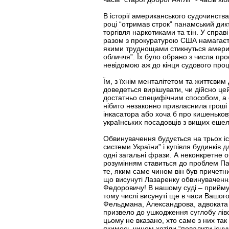
В історії американського судочинств
році “отримав строк” панамський дикт
торгівля наркотиками та т.ін. У спр
разом з прокуратурою США намагаєтьс
якими труднощами стикнуться америк
обличчя”. Їх було обрано з числа п
невідомою аж до кінця судового проц
Їм, з їхнім менталітетом та життєви
доведеться вирішувати, чи дійсно цей
достатньо специфічним способом, а с
нібито незаконно привласнила гроші
інкасатора або хоча б про кишенькову
українських посадовців з вищих ешел
Обвинувачення будується на трьох іст
системи України” і купівля будинків 
одні загальні фрази. А неконкретне о
розумінням ставиться до проблем Пав
те, яким саме чином він був причетни
що висунуті Лазаренку обвинувачення 
Федоровичу! В нашому суді – приймуть
тому числі висунуті ще в часи Вашого
Фельдмана, Александрова, адвоката 
призвело до ушкодження суглобу ліво
цьому не вказано, хто саме з них так
якимось чином хотіли “повалити існую