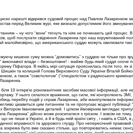
циско нарешті відкрився судовий процес над Павлом Лазаренком за 
н постав перед Великим журі, яке визнало допустимим його звинува
танням – ну чого “вони” тягнуть та ніяк не починають цей процес. В 
борів, щоб послухати свідчення Лазаренка про наш корумпований по
рай малоймовірно, що американського суддю можуть хвилювати такі д
тяжуючу кишеню суму можна “домовитись” з суддею не тільки про зру
я” виконавчої влади – безкоштовне! - майже будь-який суддя охоче 
орему Піфагора. В якійсь мірі ситуація прояснилась після того, як 
 Шишкін та колишній Голова Верховного Суду України Віталій Бойко
ком, а також “совєтологом” (“спеціалістом з радянського криміна
 Лазаренка.
в біля 10 інтерв’ю різноманітним засобам масової інформації, але 
епортажу. У нього склалося враження, що сили, які контролюють ЗМІ
обиць перебігу подій у справі Лазаренка, аби маніпулювати інформа
легливо цікавиться цим питанням та не пропускає жодної публікації
их Віктором Івановичем деталей. І цілком ймовірним виглядає при
а Лазаренка” дійсно може розсипатися з тріском. І зовсім не тому
о не лише в Україні, а й в будь-якій країні світу , і навіть в США, в
идичної вправності та здорового глузду. Про непересічний правовий 
ка зокрема було вже сказано стільки, що повторюватись немає сенсу.
ною карткою” цієї установи незалежно від того, який конкретно поте