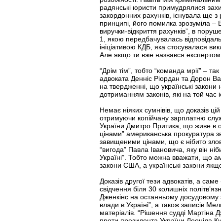
радянські юристи примудрялися захищ
закордонних рахунків, існувала ще з 
принципі, його помилка зрозуміла – 
виручки-відкриття рахунків”, в поруш
1, якою передбачувалась відповідаль
ініціативою КДБ, яка стосувалася вик
Але якщо ти вже назвався експертом,
“Дрім тім”, тобто “команда мрії” – 
адвоката Денніс Ріордан та Дорон Ва
на твердженні, що українські закони
дотриманням законів, які на той час 
Немає ніяких сумнівів, що доказів ці
отримуючи копійчану зарплатню служб
України Дмитро Притика, що живе в од
цінами” американська прокуратура зв
завищеними цінами, що є нібито злов
“вигода” Павла Івановича, яку він ніб
Україні”. Тобто можна вважати, що а
закони США, а українські закони якщ
Доказів другої тези адвокатів, а сам
свідчення біля 30 колишніх політв’яз
Дженкінс на останньому досудовому з
влади в Україні”, а також записів М
матеріалів. “Рішення судді Мартіна 
проти президента України Леоніда Ку