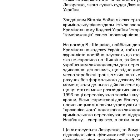
Лазаренка, якого судить суддя Дженк
України.
Завданням Віталія Бойка як експерта
кримінальну відповідальність за зло
Кримінальному Кодексі України “старо
“гамериканців” своєю неоковирністю.
На погляд В.І.Шишкіна, найбільш ди
Кримінально кодексу України, тобто в
журналісти постійно плутають цю ста
яка не справила на Шишкіна, за його
українським законодавцем для пере
здивована, дізнавшись, що згідно дис
чесно зароблені гроші, з яких навіть
рахунок без формального дозволу Нац
момент, коли до нього дійшов сенс ці
що ця стаття може розглядатись як о
1993 році переслідувало зовсім іншу
країни, більш сприятливі для бізнес
насильницьким шляхом утримувати та а
“драконівського” податкового законо
кримінального переслідування підпри
Нацбанку – спершу всю, а потім пол
Що ж стосується Лазаренка, то йому ц
відповідальність фізичних осіб за ві
відповідальність для фізичних осіб, 