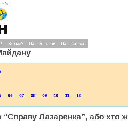
ій
Хто ми?
Наші контакти
Наш Youtube
Майдану
)
5
06
07
08
09
10
11
12
 “Справу Лазаренка”, або хто ж