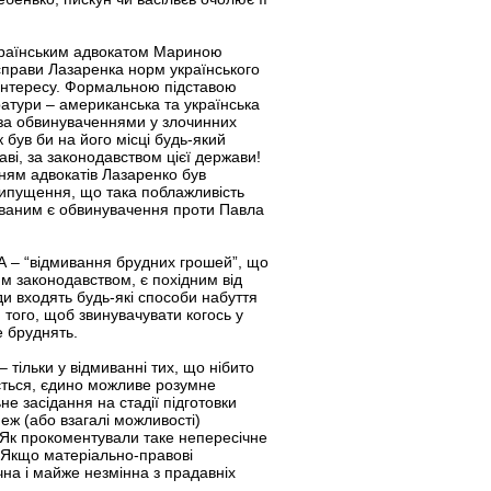
українським адвокатом Мариною
справи Лазаренка норм українського
 інтересу. Формальною підставою
ратури – американська та українська
за обвинуваченнями у злочинних
к був би на його місці будь-який
жаві, за законодавством цієї держави!
нням адвокатів Лазаренко був
рипущення, що така поблажливість
тованим є обвинувачення проти Павла
А – “відмивання брудних грошей”, що
м законодавством, є похідним від
и входять будь-які способи набуття
 того, щоб звинувачувати когось у
е бруднять.
тільки у відмиванні тих, що нібито
ається, єдино можливе розумне
не засідання на стадії підготовки
еж (або взагалі можливості)
 Як прокоментували таке непересічне
 Якщо матеріально-правові
на і майже незмінна з прадавніх