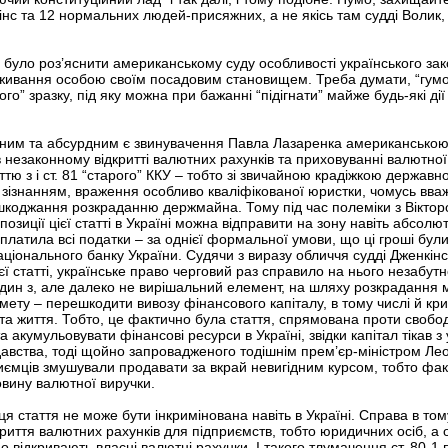
інс та 12 нормальних людей-присяжних, а не якісь там судді Волик,
 було роз’яснити американському суду особливості українського за
вживання особою своїм посадовим становищем. Треба думати, “гумо
го” зразку, під яку можна при бажанні “підігнати” майже будь-які ді
вним та абсурдним є звинувачення Павла Лазаренка американською п
 незаконному відкритті валютних рахунків та приховуванні валютної в
ттю з і ст. 81 “старого” ККУ – тобто зі звичайною крадіжкою держа
 зізнанням, враження особливо кваліфікованої юристки, чомусь вваж
шкоджання розкраданню держмайна. Тому під час полеміки з Вікто
позиції цієї статті в Україні можна відправити на зону навіть абсо
 сплатила всі податки – за однієї формальної умови, що ці гроші б
іонального банку України. Судячи з виразу обличчя судді Дженкінса
єї статті, українське право черговий раз справило на нього незабут
дин з, але далеко не вирішальний елемент, на шляху розкрадання ма
 мету – перешкодити вивозу фінансового капіталу, в тому числі й кр
у та життя. Тобто, це фактично була стаття, спрямована проти своб
кумульовувати фінансові ресурси в Україні, звідки капітал тікав з ус
давства, тоді щойно запровадженого тодішнім прем’єр-міністром Ле
ємців змушували продавати за вкрай невигідним курсом, тобто фак
овину валютної виручки.
я стаття не може бути інкримінована навіть в Україні. Справа в том
дкриття валютних рахунків для підприємств, тобто юридичних осіб, а 
що відкривають власні валютні рахунки. І такого тлумачення ст. 80-