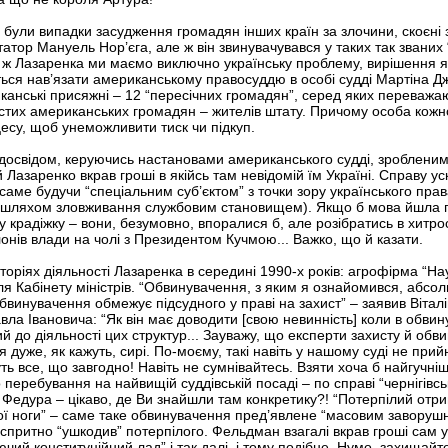
а були випадки засудження громадян інших країн за злочини, скоєн
атор Мануель Нор’єга, але ж він звинувачувався у таких так званих
аві ж Лазаренка ми маємо виключно українську проблему, вирішення 
я нав’язати американському правосуддю в особі судді Мартіна Джен
анські присяжні – 12 “пересічних громадян”, серед яких переваж
ростих американських громадян – жителів штату. Причому особа ко
есу, щоб унеможливити тиск чи підкуп.
м досвідом, керуючись настановами американського судді, зроблен
 Лазаренко вкрав гроші в якійсь там невідомій їм Україні. Справу ус
аме будучи “спеціальним суб’єктом” з точки зору українського пр
 шляхом зловживання службовим становищем). Якщо б мова йшла п
 крадіжку – вони, безумовно, впоралися б, але розібратись в хитрос
онів влади на чолі з Президентом Кучмою... Важко, що й казати.
оріях діяльності Лазаренка в середині 1990-х років: агрофірма “На
для Кабінету міністрів. “Обвинувачення, з яким я ознайомився, абсо
бвинувачення обмежує підсудного у праві на захист” – заявив Вітал
ла Івановича: “Як він має доводити [свою невинність] коли в обви
й до діяльності цих структур... Зауважу, що експерти захисту й обв
дуже, як кажуть, сирі. По-моєму, такі навіть у нашому суді не прий
 все, що завгодно! Навіть не сумнівайтесь. Взяти хоча б найгучніш
 перебування на найвищій суддівській посаді – по справі “чернігівсь
Федура – цікаво, де Ви знайшли там конкретику?! “Потерпілий отри
ї ноги” – саме таке обвинувачення пред’явлене “масовим заворушни
 спритно “ушкодив” потерпілого. Фельдман взагалі вкрав гроші сам 
чий конституційний лад” і так далі, і тому подібне. Нумо, захищайте