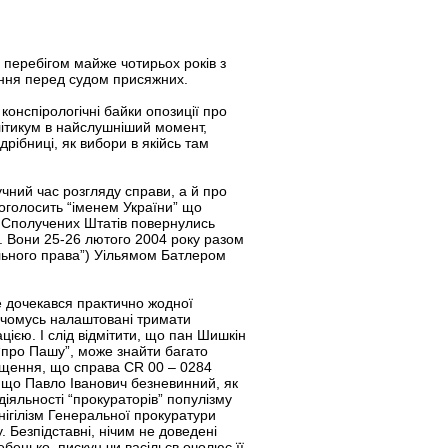
перебігом майже чотирьох років з
чення перед судом присяжних.
конспірологічні байки опозиції про
літикум в найслушніший момент,
рібниці, як вибори в якійсь там
чний час розгляду справи, а й про
поголосить “іменем України” що
зі Сполучених Штатів повернулись
. Вони 25-26 лютого 2004 року разом
льного права”) Уільямом Батлером
не дочекався практично жодної
, чомусь налаштовані тримати
цією. І слід відмітити, що пан Шишкін
 “про Пашу”, може знайти багато
пущення, що справа CR 00 – 0284
, що Павло Іванович безневинний, як
 діяльності “прокураторів” популізму
нігілізм Генеральної прокуратури
 Безпідставні, нічим не доведені
бенько, пискун чи васільєв очолює її