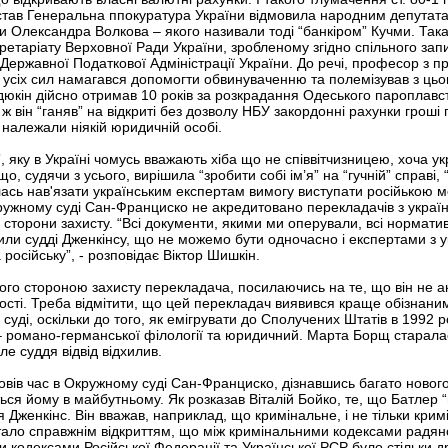
тав Генеральна ппокуратура України відмовила народним депутат
 Олександра Волкова – якого називали тоді “банкіром” Кучми. Така
етаріату Верховної Ради України, зробленому згідно спільного запи
ержавної Податкової Адміністрації України. До речі, професор з пр
 усіх сил намагався допомогти обвинуваченню та полемізував з цьо
юкін дійсно отримав 10 років за розкрадання Одеського пароплавств
 ж він “ганяв” на відкриті без дозволу НБУ закордонні рахунки гроші
е належали ніякій юридичній особі.
, яку в Україні чомусь вважають хіба що не співвітчизницею, хоча ук
о, судячи з усього, вирішила “зробити собі ім’я” на “гучній” справі,
алась нав'язати українським експертам вимогу виступати російькою 
кружному суді Сан-Франциско не акредитовано перекладачів з украї
сторони захисту. “Всі документи, якими ми оперували, всі норматив
нили судді Дженкінсу, що не можемо бути одночасно і експертами з 
російську”, - розповідає Віктор Шишкін.
го стороною захисту перекладача, посилаючись на те, що він не ак
ості. Треба відмітити, що цей перекладач виявився краще обізнаним 
уді, оскільки до того, як емігрувати до Сполучених Штатів в 1992 р
 романо-германської філології та юридичний. Марта Борщ старалась 
ле суддя відвід відхилив.
овів час в Окружному суді Сан-Франциско, дізнавшись багато нового 
ься йому в майбутньому. Як розказав Віталій Бойко, те, що Батлер “
дя Дженкінс. Він вважав, наприклад, що кримінальне, і не тільки кр
стало справжнім відкриттям, що між кримінальними кодексами радянс
и кодексами Російської Федерації та Української РСР було стільки д