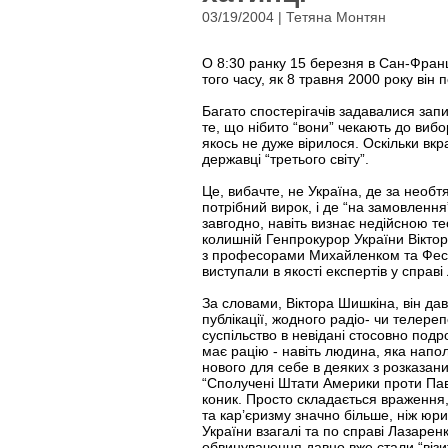
03/19/2004 | Тетяна Монтян
О 8:30 ранку 15 березня в Сан-Фран
того часу, як 8 травня 2000 року ві
Багато спостерігачів задавалися запи
те, що нібито “вони” чекають до ви
якось не дуже вірилося. Оскільки вк
державці “третього світу”.
Це, вибачте, не Україна, де за необ
потрібний вирок, і де “на замовленн
завгодно, навіть визнає недійсною те
колишній Генпрокурор України Віктор
з професорами Михайленком та Фесен
виступали в якості експертів у справі
За словами, Віктора Шишкіна, він да
публікації, жодного радіо- чи телер
суспільство в невідані стосовно подр
має рацію - навіть людина, яка напо
нового для себе в деяких з розказан
“Сполучені Штати Америки проти Павл
коник. Просто складається враження, щ
та кар’єризму значно більше, ніж юр
України взагалі та по справі Лазарен
обвинувачення давно вже стали “візит