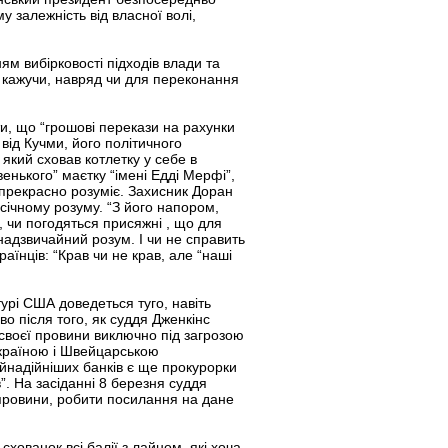
 залежність від власної волі,
м вибірковості підходів влади та
 кажучи, навряд чи для переконання
и, що “грошові перекази на рахунки
від Кучми, його політичного
 який сховав котлетку у себе в
венького” маєтку “імені Едді Мерфі”,
о прекрасно розуміє. Захисник Доран
січному розуму. “З його напором,
о, чи погодяться присяжні , що для
надзвичайний розум. І чи не справить
їнців: “Крав чи не крав, але “наші
урі США доведеться туго, навіть
о після того, як суддя Дженкінс
 своєї провини виключно під загрозою
 Україною і Швейцарською
айнадійніших банків є ще прокурорки
”. На засіданні 8 березня суддя
провини, робити посилання на дане
схованок всі балії з лайном, які хоча