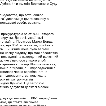
 Лубяний чи колегія Верховного Суду
конодавства, що встановлює
ва” диспозиція цього злочину в
ї посадової особи, вразила
рокуратурою за ст. 80-1 “старого”
иручки. До речі, українські
вного майна. Прокурор Марта Борщ,
ає, що 80-1 – це стаття, прийнята
ром Шишкіним вона була вельми
лютно чесну людину, що має абсолютно
ули покладені на закордонний валютний
, яке з’явилося у нього в той
нє враження. Віктор Шишкін пояснив,
йна в Україні, а її впровадження в
ишталево чесно заробленого, в
оди підприємництва, покликана
іх ніг, рятуючись від
онідом Кучмою. Під загрозою
тично дарувати державі в особі
у, що диспозиція ст. 80-1 передбачає
отже, ця стаття виключає
1 притримується не лише Віктор