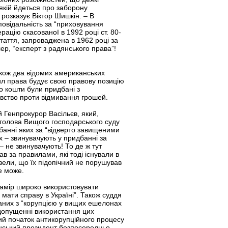
якій йдеться про заборону
 розказує Віктор Шишкін. – В
повідальність за “приховування
рацію скасованої в 1992 році ст. 80-
таття, запроваджена в 1962 році за
ер, “експерт з радянського права”!
акож два відомих американських
ил права будує свою правову позицію
о кошти були придбані з
давство проти відмивання грошей.
й Генпрокурор Васільєв, який,
и голова Вищого господарського суду
дбанні яких за “відверто завищеними
х – звинувачують у придбанні за
 не звинувачують! То де ж тут
ав за правилами, які тоді існували в
вели, що їх підопічний не порушував
е може.
 намір широко використовувати
 мати справу в Україні”. Також суддя
заних з “корупцією у вищих ешелонах
едопущенні використання цих
ний початок антикорупційного процесу
їнський президент безпосередньо