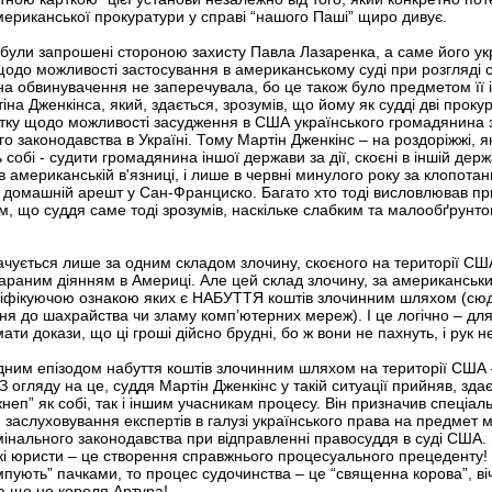
американської прокуратури у справі “нашого Паші” щиро дивує.
 - були запрошені стороною захисту Павла Лазаренка, а саме його 
одо можливості застосування в американському суді при розгляді 
на обвинувачення не заперечувала, бо це також було предметом її
на Дженкінса, який, здається, зрозумів, що йому як судді дві проку
тку щодо можливості засудження в США українського громадянина 
ого законодавства в Україні. Тому Мартін Дженкінс – на роздоріжжі, я
ь собі - судити громадянина іншої держави за дії, скоєні в іншій дер
в американській в'язниці, і лише в червні минулого року за клопота
ід домашній арешт у Сан-Франциско. Багато хто тоді висловлював п
им, що суддя саме тоді зрозумів, наскільке слабким та малообґрун
ачується лише за одним складом злочину, скоєного на території СШ
араним діянням в Америці. Але цей склад злочину, за американськи
аліфікуючою ознакою яких є НАБУТТЯ коштів злочинним шляхом (сюд
ння до шахрайства чи зламу комп’ютерних мереж). І це логічно – для
и докази, що ці гроші дійсно брудні, бо ж вони не пахнуть, і рук н
ним епізодом набуття коштів злочинним шляхом на території США – 
З огляду на це, суддя Мартін Дженкінс у такій ситуації прийняв, зд
неп” як собі, так і іншим учасникам процесу. Він призначив спеціаль
 заслуховування експертів в галузі українського права на предмет м
мінального законодавства при відправленні правосуддя в суді США.
кі юристи – це створення справжнього процесуального прецеденту!
пують” пачками, то процес судочинства – це “священна корова”, віч
іба що не короля Артура!