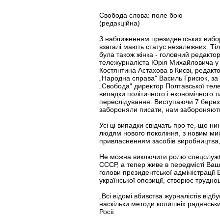
Свобода слова: поле бою
(редакційна)
З наближенням президентських виборі
взагалі мають статус незалежних. Тіл
була також жінка - головний редактор
тележурналіста Юрія Михайловича у 
Костянтина Астахова в Києві, редакт
„Народна справа" Василь Грисюк, за 
„Свобода" директор Полтавської теле
випадки політичного і економічного т
переслідування. Виступаючи 7 березн
забороняли писати, нам забороняють 
Усі ці випадки свідчать про те, що 
людям нового покоління, з новим мис
привласненням засобів виробництва,
Не можна виключити ролю спецслужб у
СССР, а тепер живе в передмісті Ваш
голови президентської адміністрації
української опозиції, створює трудн
„Всі відомі вбивства журналістів відбу
наскільки методи колишніх радянських
Росії.