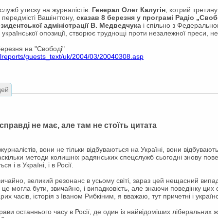
лужб утиску на журналістів.
Генерал Олег Калугін
, котрий третину
в передмісті Вашінгтону,
сказав 8 березня у програмі Радіо „Сво
идентської адміністрації В. Медведчука
і спільно з Федерально
 української опозиції, створює труднощі проти незалежної преси, не
березня на "Свободі"
alreports/guests_text/uk/2004/03/20040308.asp
дей
справді не має, але там не стоїть цитата
 журналістів, вони не тільки відбуваються на Україні, вони відбуваються
наскільки методи колишніх радянських спецслужб сьогодні знову по
я і в Україні, і в Росії.
звичайно, великий резонанс в усьому світі, зараз цей нещасний випад
, це могла бути, звичайно, і випадковість, але знаючи поведінку цих
х часів, історія з Іваном Рибкіним, я вважаю, тут причетні і українсь
рави останнього часу в Росії, де один із найвідоміших ліберальних 