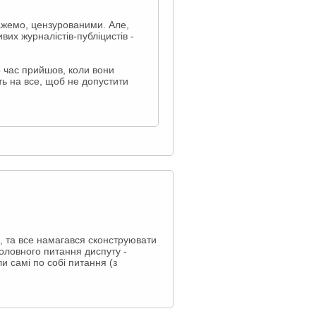
кажемо, цензурованими. Але,
вих журналістів-публіцистів -
що час прийшов, коли вони
уть на все, щоб не допустити
и, та все намагався сконструювати
головного питання диспуту -
и самі по собі питання (з