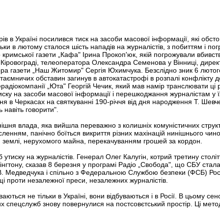
в в Україні посилився тиск на засоби масової інформації, які обст
ьки в лютому сталося шість нападів на журналістів, з побиттям і п
 кримської газети „Кафа" Ірина Прокоп'юк, якій погрожували вбивст
Кіровограді, телеоператора Олександра Семенова у Вінниці, директ
ора газети „Наш Житомир" Сергія Юхимчука. Безслідно зник 6 лютого
таємничих обставин загинув в автокатастрофі в розпалі конфлікту д
радіокомпанії „Юта" Георгій Чечик, який мав намір транслювати ці 
иску на засоби масової інформації і перешкоджання журналістам у ї
я в Черкасах на святкуванні 190-річчя від дня народження Т. Шевч
навіть говорити".
нинішня влада, яка вийшла переважно з колишніх комуністичних струк
ленням, панічно боїться викриття різних махінацій нинішнього чино
 землі, нерухомого майна, перекачуванням грошей за кордон.
тиску на журналістів. Генерал Олег Калугін, котрий третину столітт
інгтону, сказав 8 березня у програмі Радіо „Свобода", що СБУ ст
 В. Медведчука і спільно з Федеральною Службою безпеки (ФСБ) Рос
ощі проти незалежної преси, незалежних журналістів.
ваються не тільки в Україні, вони відбуваються і в Росії. В цьому сен
 спецслужб знову повернулися на постсовєтський простір. Ці методи 