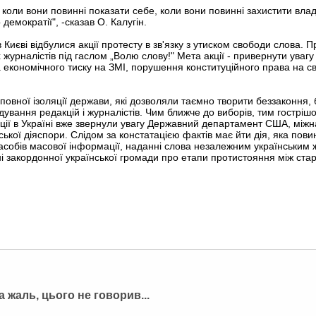
коли вони повинні показати себе, коли вони повинні захистити влад
демократії", -сказав О. Калугін.
 Києві відбулися акції протесту в зв'язку з утиском свободи слова.
урналістів під гаслом „Волю слову!" Мета акції - привернути уваг
 та економічного тиску на ЗМІ, порушення конституційного права на 
овної ізоляції держави, які дозволяли таємно творити беззаконня, 
вання редакцій і журналістів. Чим ближче до виборів, тим гостріш
ції в Україні вже звернули увагу Державний департамент США, міжн
нської діяспори. Слідом за констатацією фактів має йти дія, яка пови
асобів масової інформації, наданні слова незалежним українським 
і закордонної української громади про етапи протистояння між ст
а жаль, цього не говорив...