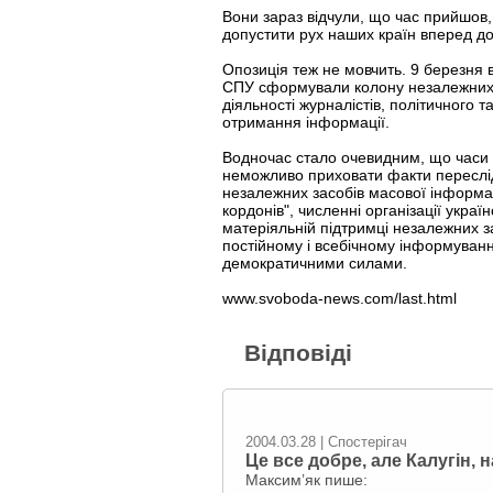
Вони зараз відчули, що час прийшов, 
допустити рух наших країн вперед до 
Опозиція теж не мовчить. 9 березня в
СПУ сформували колону незалежних ж
діяльності журналістів, політичного
отримання інформації.
Водночас стало очевидним, що часи п
неможливо приховати факти пересліду
незалежних засобів масової інформа
кордонів", численні організації украї
матеріяльній підтримці незалежних з
постійному і всебічному інформуванн
демократичними силами.
www.svoboda-news.com/last.html
Відповіді
2004.03.28 | Спостерігач
Це все добре, але Калугін, н
Максим’як пише: