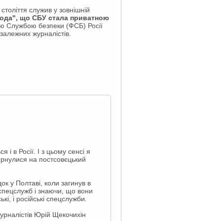
 століття служив у зовнішній
бода", що СБУ стала приватною
ю Службою безпеки (ФСБ) Росії
залежних журналістів.
 і в Росії. І з цьому сенсі я
вернулися на постсовєцький
ок у Полтаві, коли загинув в
 спецслужб і знаючи, що вони
кі, і російські спецслужби.
журналістів Юрій Щекочихін