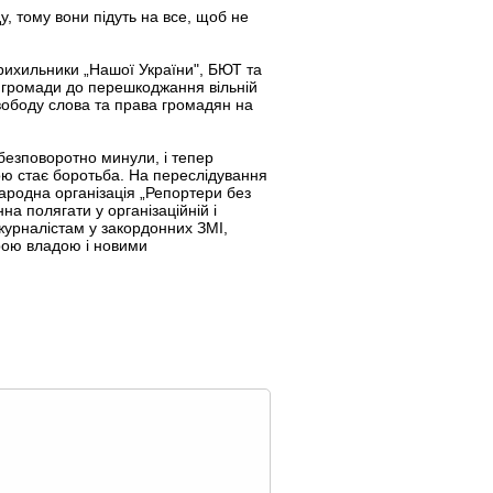
у, тому вони підуть на все, щоб не
 Прихильники „Нашої України", БЮТ та
у громади до перешкоджання вільній
свободу слова та права громадян на
безповоротно минули, і тепер
ою стає боротьба. На переслідування
ародна організація „Репортери без
нна полягати у організаційній і
журналістам у закордонних ЗМІ,
арою владою і новими