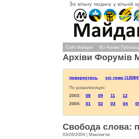
Сайт Майдан
Всі Архіви Публікац
Архіви Форумів 
повернутись
усі теми (13084
По роках/місяцях:
2003:
08
09
11
12
2004:
01
02
03
04
0
Свобода слова: 
03/28/2004 | Максим’як