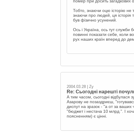
помер при досить загадкових 
Тобто, знаючи оцю історію не 
знаючи про людей, ця історія т
був фізично усунений.
Ось і Україна, ось тут служби 
повинні показати себе, коли во
рух наших країн вперед до дем
2004.03.28 | Zy
Re: Сьогодні нарешті почул
А тим часом, сьогодні відбулася з
Азарову не позаздриєш, "готувався
диспут на зразок - "а от за ваших
"бюджет і нестача 10 млрд.". І хо
поясненням) є цінні.