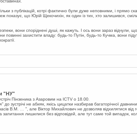
обставинах.
тільки з публікацій, котрі фактично були дуже неповними, і прямо с
еж показує, що Юрій Щекочихін, як один із тих, хто залишився, сміли
безпеки, вони споріднені душі, як кажуть. І ось вони зараз відчули, 
ни повинні захистити владу: будь-то Путін, будь-то Кучма, вони під
ократії.
и "НУ"
устріч Пінзеника з Азаровим на ICTV о 18.00.
" до зустрічі не абияк, якісь цицатки назбирав багаторічної давнин
 часів В.М. … ", але Віктор Михайлович не дозволяв відхилятися від 
ча запитання лишилися без відповідей, але тут саме той випадок, кол