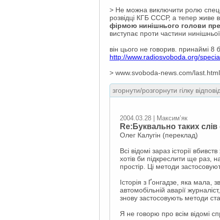
> Не можна виключити ролю спецс
розвідці КГБ СССР, а тепер живе 
фірмою нинішнього голови през
виступає проти частини нинішньої
він цього не говорив. принаймі 8 
http://www.radiosvoboda.org/speci
> www.svoboda-news.com/last.html
згорнути/розгорнути гілку відпові
2004.03.28 | Максим’як
Re:Буквально таких слів 
Олег Калугін (переклад)
Всі відомі зараз історії вбивств
хотів би підкреслити ще раз, 
простір. Ці методи застосовуютьс
Історія з Ґонгадзе, яка мала, 
автомобільній аварії журналіст
знову застосовують методи стари
Я не говорю про всім відомі сп