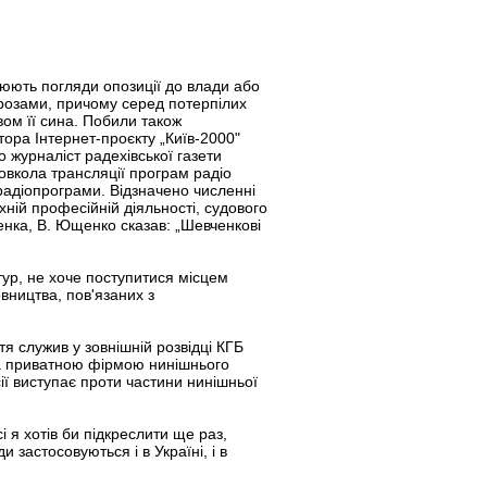
оюють погляди опозиції до влади або
огрозами, причому серед потерпілих
вом її сина. Побили також
ора Інтернет-проєкту „Київ-2000"
 журналіст радехівської газети
овкола трансляції програм радіо
радіопрограми. Відзначено численні
хній професійній діяльності, судового
енка, В. Ющенко сказав: „Шевченкові
тур, не хоче поступитися місцем
вництва, пов'язаних з
я служив у зовнішній розвідці КГБ
ала приватною фірмою нинішнього
ії виступає проти частини нинішньої
сі я хотів би підкреслити ще раз,
застосовуються і в Україні, і в