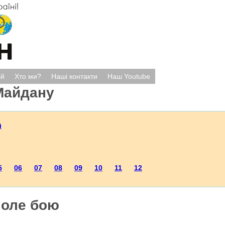
ій
Хто ми?
Наші контакти
Наш Youtube
Майдану
)
5
06
07
08
09
10
11
12
поле бою