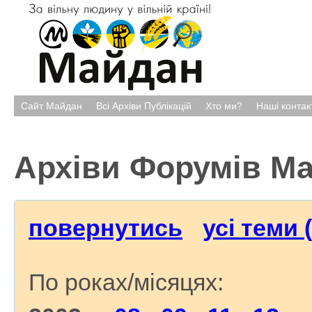
Сайт Майдан
Всі Архіви Публікацій
Хто ми?
Наші контак
Архіви Форумів М
повернутись
усі теми 
По роках/місяцях: