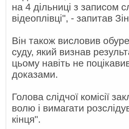
на 4 дільниці з записом сл
відеоплівці", - запитав Зі
Він також висловив обур
суду, який визнав результ
цьому навіть не поцікав
доказами.
Голова слідчої комісії з
волю і вимагати розсліду
кінця".