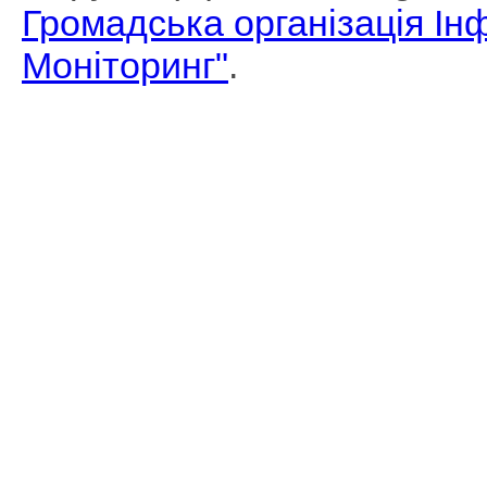
Громадська організація І
Моніторинг"
.