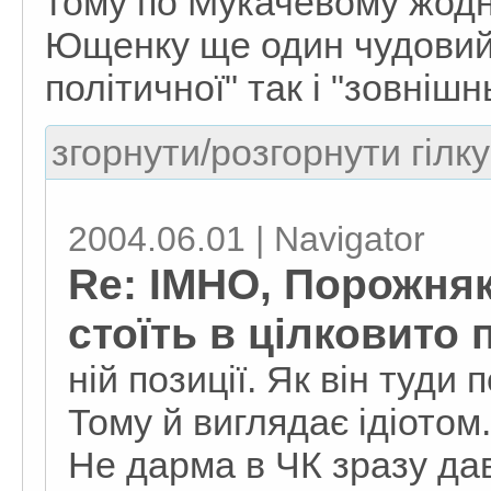
тому по Мукачевому жодни
Ющенку ще один чудовий 
політичної" так і "зовніш
згорнути/розгорнути гілку
2004.06.01 | Navigator
Re: IMHO, Порожня
стоїть в цілковито
ній позиції. Як він туди 
Тому й виглядає ідіотом.
Не дарма в ЧК зразу дав