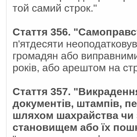
той самий строк."
Стаття 356. "Самоправс
п'ятдесяти неоподатковув
громадян або виправними
років, або арештом на стр
Стаття 357. "Викраденн
документів, штампів, п
шляхом шахрайства чи
становищем або їх пош