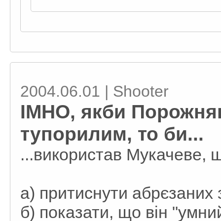
2004.06.01 | Shooter
IMHO, якби Порожня
тупорилим, то би...
...використав Мукачеве, 
а) притиснути абрєзаних 
б) показати, що він "умни