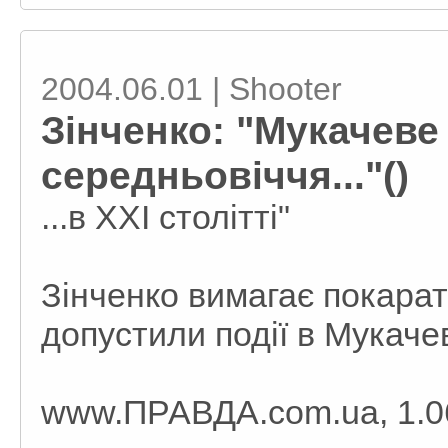
2004.06.01 | Shooter
Зінченко: "Мукачеве
середньовіччя..."()
...в ХХІ столітті"
Зінченко вимагає покарати
допустили події в Мукач
www.ПРАВДА.com.ua, 1.06