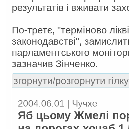
результатів і вживати зах
По-третє, "терміново лікв
законодавстві", замисли
парламентського монітор
зазначив Зінченко.
згорнути/розгорнути гілку
2004.06.01 | Чучхе
Яб цьому Жмелі по
на дорогах хочаб 1,