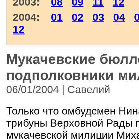
2003:
08
09
11
12
2004:
01
02
03
04
12
Мукачевские бюлл
подполковники ми
06/01/2004 | Савелий
Только что омбудсмен Нин
трибуны Верховной Рады 
мукачевской милиции Мих