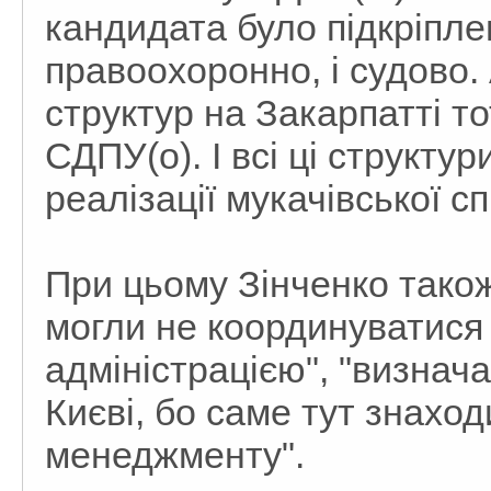
кандидата було підкріплен
правоохоронно, і судово
структур на Закарпатті т
СДПУ(о). І всі ці структур
реалізації мукачівської сп
При цьому Зінченко також 
могли не координуватися
адміністрацією", "визнач
Києві, бо саме тут знахо
менеджменту".