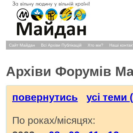
Сайт Майдан
Всі Архіви Публікацій
Хто ми?
Наші контак
Архіви Форумів М
повернутись
усі теми 
По роках/місяцях: