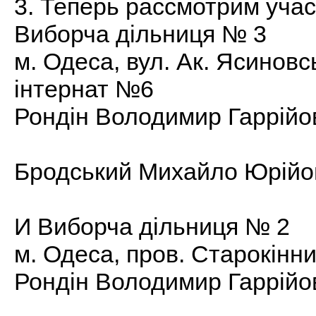
3. Теперь рассмотрим учас
Виборча дільниця № 3
м. Одеса, вул. Ак. Ясиновс
інтернат №6
Рондін Володимир Гаррійо
Бродський Михайло Юрійов
И Виборча дільниця № 2
м. Одеса, пров. Старокінн
Рондін Володимир Гаррійо