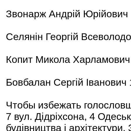
Звонарж Андрій Юрійович 
Селянін Георгій Всеволодо
Копит Микола Харламович 
Бовбалан Сергій Іванович 
Чтобы избежать голословщ
7 вул. Дідріхсона, 4 Одес
будівництва і архітектури