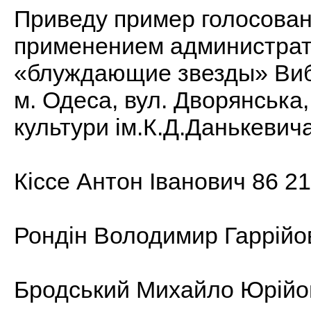
Приведу пример голосовани
применением администрати
«блуждающие звезды» Виб
м. Одеса, вул. Дворянська
культури ім.К.Д.Данькевич
Кіссе Антон Іванович 86 21
Рондін Володимир Гаррійо
Бродський Михайло Юрійов