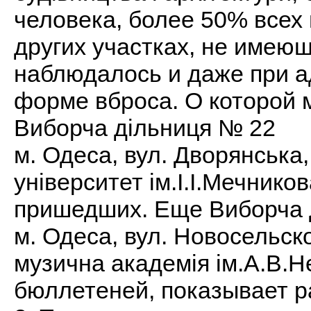
человека, более 50% всех 
других участках, не имею
наблюдалось и даже при а
форме вброса. О которой 
Виборча дільниця № 22
м. Одеса, вул. Дворянська
університет ім.І.І.Мечник
пришедших. Еще Виборча 
м. Одеса, вул. Новосельск
музична академія ім.А.В.Н
бюллетеней, показывает р