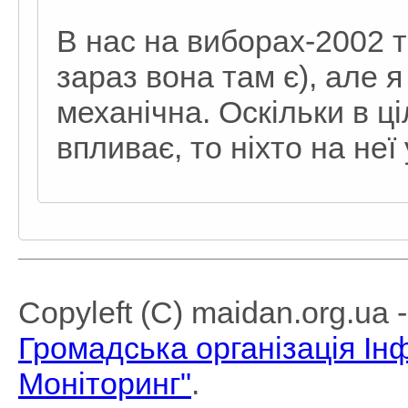
В нас на виборах-2002 т
зараз вона там є), але я
механічна. Оскільки в ц
впливає, то ніхто на неї
Copyleft (C) maidan.org.ua
Громадська організація І
Моніторинг"
.