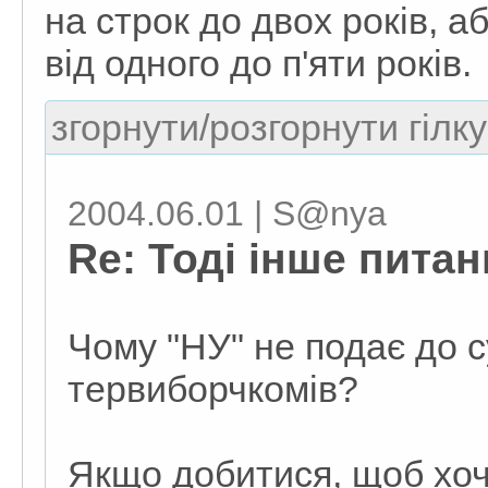
на строк до двох років, а
від одного до п'яти років.
згорнути/розгорнути гілку
2004.06.01 | S@nya
Re: Тоді інше пита
Чому "НУ" не подає до с
тервиборчкомів?
Якщо добитися, щоб хоч