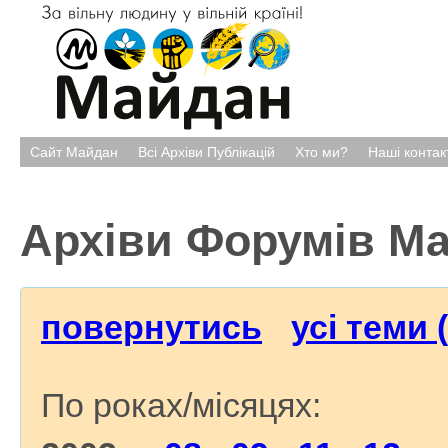
Сайт Майдан
Всі Архіви Публікацій
Хто ми?
Наші контак
Архіви Форумів М
повернутись
усі теми 
По роках/місяцях: