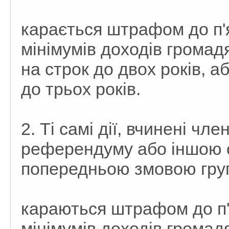
карається штрафом до п'
мінімумів доходів грома
на строк до двох років, а
до трьох років.
2. Ті самі дії, вчинені чл
референдуму або іншою 
попередньою змовою груп
караються штрафом до п'
мінімумів доходів грома