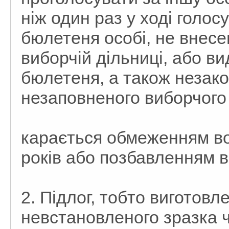
ніж один раз у ході голо
бюлетеня особі, не внесе
виборчій дільниці, або в
бюлетеня, а також незако
незаповненого виборчого
карається обмеженням вол
років або позбавленням во
2. Підлог, тобто виготов
невстановленого зразка ч