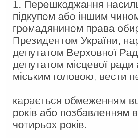
1. Перешкоджання насиль
підкупом або іншим чино
громадянином права обир
Президентом України, на
депутатом Верховної Рад
депутатом місцевої ради 
міським головою, вести п
карається обмеженням вол
років або позбавленням во
чотирьох років.