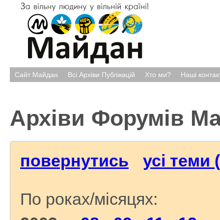
Сайт Майдан
Всі Архіви Публікацій
Хто ми?
Наші контак
Архіви Форумів М
повернутись
усі теми 
По роках/місяцях: