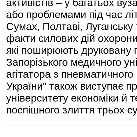
активістів – у багатьох ву
або проблемами під час літн
Сумах, Полтаві, Луганську 
факти силових дій охорони в
які поширюють друковану 
Запорізького медичного ун
агітатора з пневматичного
України" також виступає п
університету економіки й т
поспішного злиття трьох су