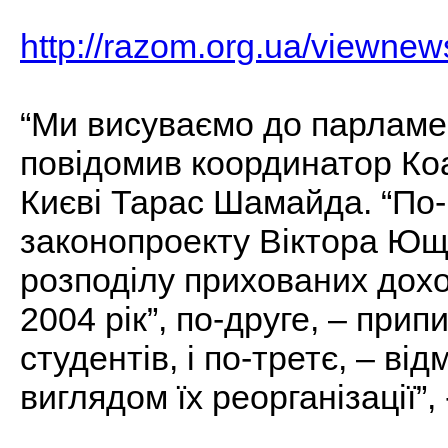
http://razom.org.ua/viewne
“Ми висуваємо до парламен
повідомив координатор Коа
Києві Тарас Шамайда. “По-
законопроекту Віктора Юще
розподілу прихованих дох
2004 рік”, по-друге, – при
студентів, і по-третє, – ві
виглядом їх реорганізації”