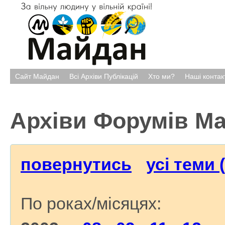
Сайт Майдан
Всі Архіви Публікацій
Хто ми?
Наші контак
Архіви Форумів М
повернутись
усі теми 
По роках/місяцях: