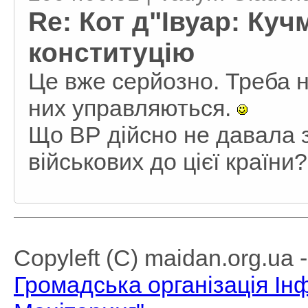
Re: Кот д"Івуар: Ку
конституцію
Це вже серйозно. Треба н
них управляються.
Що ВР дійсно не давала 
військових до цієї країни?
Copyleft (C) maidan.org.ua
Громадська організація І