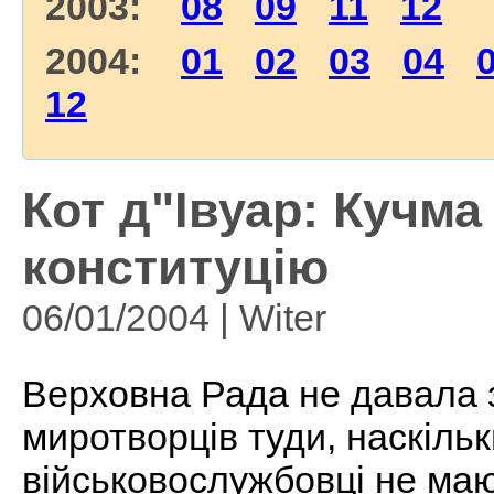
2003:
08
09
11
12
2004:
01
02
03
04
12
Кот д"Івуар: Кучм
конституцію
06/01/2004 | Witer
Верховна Рада не давала 
миротворців туди, наскільки
військовослужбовці не маю