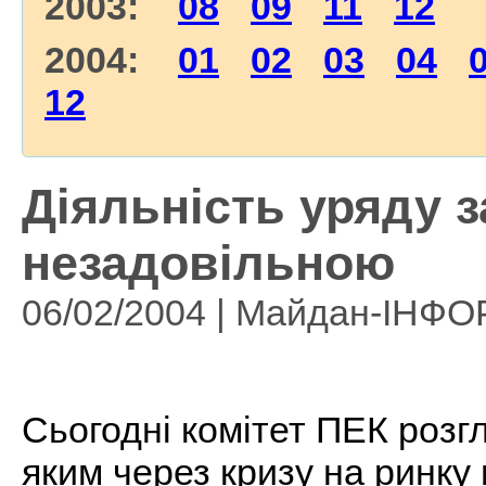
2003:
08
09
11
12
2004:
01
02
03
04
12
Діяльність уряду 
незадовільною
06/02/2004 | Майдан-ІНФ
Cьогодні комітет ПЕК розг
яким через кризу на ринку