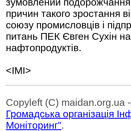
зумовлений подорожчання
причин такого зростання в
союзу промисловців і підпр
питань ПЕК Євген Сухін н
нафтопродуктів.
<ІМІ>
Copyleft (C) maidan.org.ua
Громадська організація І
Моніторинг"
.