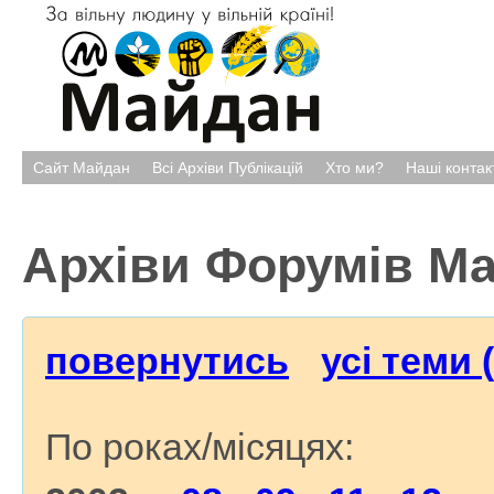
Сайт Майдан
Всі Архіви Публікацій
Хто ми?
Наші контак
Архіви Форумів М
повернутись
усі теми 
По роках/місяцях: