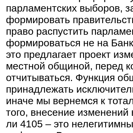
парламентских выборов, з
формировать правительст
право распустить парламе
формироваться не на Банко
это предлагает проект изм
местной общиной, перед ко
отчитываться. Функция об
принадлежать исключительн
иначе мы вернемся к тота
того, внесение изменений 
ли 4105 – это нелегитимн