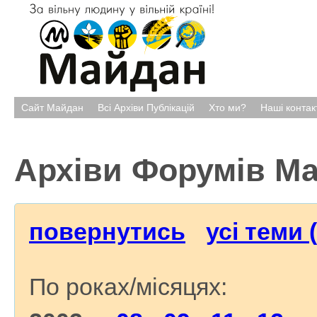
Сайт Майдан
Всі Архіви Публікацій
Хто ми?
Наші контак
Архіви Форумів М
повернутись
усі теми 
По роках/місяцях: