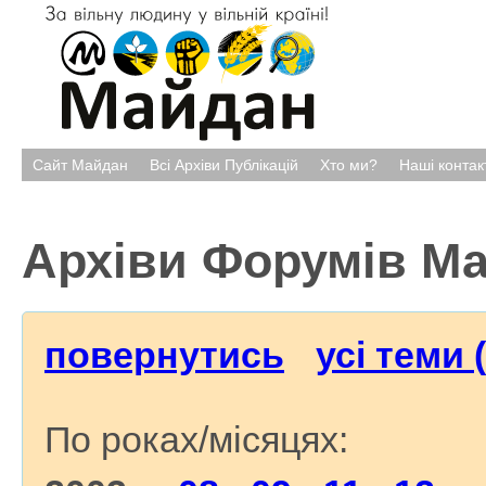
Сайт Майдан
Всі Архіви Публікацій
Хто ми?
Наші контак
Архіви Форумів М
повернутись
усі теми 
По роках/місяцях: