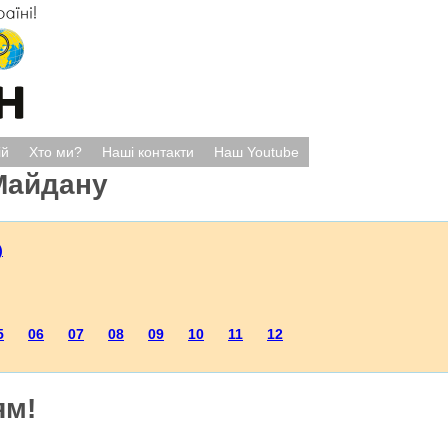
ій
Хто ми?
Наші контакти
Наш Youtube
Майдану
)
5
06
07
08
09
10
11
12
ям!