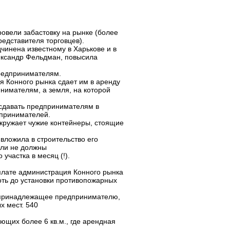
овели забастовку на рынке (более
едставителя торговцев).
дчинена известному в Харькове и в
ександр Фельдман, повысила
редпринимателям.
 Конного рынка сдает им в аренду
инимателям, а земля, на которой
 сдавать предпринимателям в
дпринимателей.
кружает чужие контейнеры, стоящие
вложила в строительство его
ели не должны
участка в месяц (!).
 плате администрация Конного рынка
лоть до установки противопожарных
и принадлежащее предпринимателю,
х мест. 540
ающих более 6 кв.м., где арендная