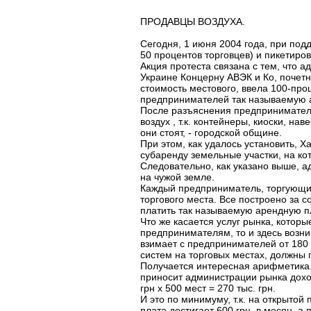
ПРОДАВЦЫ ВОЗДУХА.
Сегодня, 1 июня 2004 года, при по
50 процентов торговцев) и пикетиро
Акция протеста связана с тем, что а
Украине Концерну АВЭК и Ко, почет
стоимость местового, ввела 100-про
предпринимателей так называемую 
После разъяснения предпринимателя
воздух , т.к. контейнеры, киоски, 
они стоят, - городской общине.
При этом, как удалось установить, 
субаренду земельные участки, на ко
Следовательно, как указано выше, 
на чужой земле.
Каждый предприниматель, торгующий 
торгового места. Все построено за 
платить так называемую арендную пла
Что же касается услуг рынка, котор
предпринимателям, то и здесь возни
взимает с предпринимателей от 180 г
систем на торговых местах, должны
Получается интересная арифметика
приносит администрации рынка доход
грн х 500 мест = 270 тыс. грн.
И это по минимуму, т.к. на открытой
плата достигает 600 грн. в месяц, а п