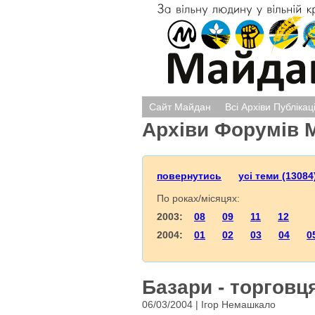
Сайт Майдан
Всі Архіви Публікац
Архіви Форумів 
повернутись
усі теми (13084
По роках/місяцях:
2003:
08
09
11
12
2004:
01
02
03
04
0
Базари - торговц
06/03/2004 | Ігор Немашкало