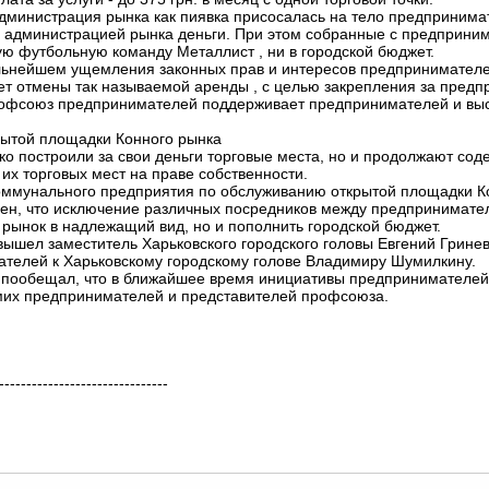
Администрация рынка как пиявка присосалась на тело предпринимат
администрацией рынка деньги. При этом собранные с предпринима
ую футбольную команду Металлист , ни в городской бюджет.
ьнейшем ущемления законных прав и интересов предпринимателей
ет отмены так называемой аренды , с целью закрепления за предп
рофсоюз предпринимателей поддерживает предпринимателей и выс
крытой площадки Конного рынка
о построили за свои деньги торговые места, но и продолжают соде
х торговых мест на праве собственности.
оммунального предприятия по обслуживанию открытой площадки К
н, что исключение различных посредников между предпринимател
 рынок в надлежащий вид, но и пополнить городской бюджет.
 вышел заместитель Харьковского городского головы Евгений Гринев
елей к Харьковскому городскому голове Владимиру Шумилкину.
 пообещал, что в ближайшее время инициативы предпринимателей
амих предпринимателей и представителей профсоюза.
-------------------------------