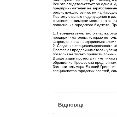
Все это свидетельствует об одном. 
предпринимателей не заработанные 
реконструкцию рынка, ни на Народн
Поэтому с целью недопущения в дал
снижения стоимости местового за сч
пополнения городского бюджета, П
1. Передачи земельного участка от
предпринимателям, которые не тольк
закрепления за предпринимателями и
2. Создания специализированного к
Профсоюз предпринимателей убежде
позволит не только привести Конный
В ходе акции протеста к пикетчикам
обращение Профсоюза предпринимат
Заместитель мэра Евгений Гриневич
специалистов городских властей, с
-------------------------------------------------
Відповіді