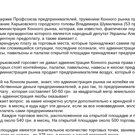
ддержке Профсоюза предпринимателей, труженики Конного рынка пр
вание Харьковского городского головы Владимира Шумилкина (53 пр
дминистрация Конного рынка, которая, как известно, фактически по
ным президентом которого является народный депутат Украины Ал
центную предоплату, а также взимает с
арендную плату за торговые места, которые принадлежат самим п
м сложившейся ситуации, последние осознали, что администрация
навесы, павильоны и палатки открытой площадки принадлежат предпр
Харьковский горсовет не давал администрации Конного рынка права
торых стоят контейнеры, палатки, павильоны, навесы и киоски пре
администрация рынка продает предпринимателям воздух, который о
на Конном рынке, знает, что администрация рынка ни копейки не 
собственные деньги предпринимателей, а раз так, то предпринимат
ту , которая составляет 50-60 грн. за квадратный метр земельного 
ые администрация якобы оказывает
кает вопрос: за какие конкретно услуги дополнительно к арендной
рн. в месяц и куда идут эти деньги, если за все нововведения, вп
 платить сами предприниматели.
. Каждое торговое место, расположенное на открытой площадке 
 около 540 грн. в месяц. На открытой площадке около 500 торговы
 площадке имеется значительное количество торговых точек, заним
лата за услуги - до 375 грн. в месяц с одной торговой точки.