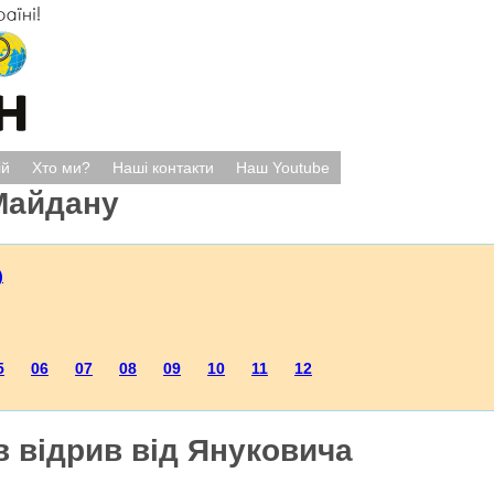
ій
Хто ми?
Наші контакти
Наш Youtube
Майдану
)
5
06
07
08
09
10
11
12
 відрив від Януковича