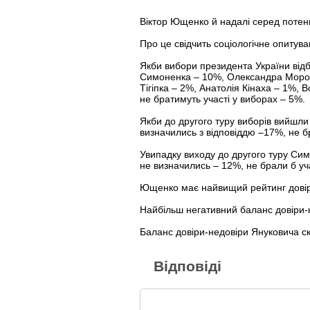
Віктор Ющенко й надалі серед потен
Про це свідчить соціологічне опитув
Якби вибори президента України відб
Симоненка – 10%, Олександра Мороза
Тігіпка – 2%, Анатолія Кінаха – 1%,
не братимуть участі у виборах – 5%.
Якби до другого туру виборів вийшл
визначились з відповіддю –17%, не б
Увипадку виходу до другого туру Си
не визначились – 12%, не брали б уч
Ющенко має найвищий рейтинг довіри
Найбільш негативний баланс довіри-н
Баланс довіри-недовіри Януковича с
Відповіді