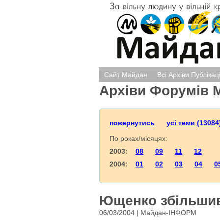
Сайт Майдан
Всі Архіви Публікац
Архіви Форумів 
повернутись
усі теми (13084
По роках/місяцях:
2003:
08
09
11
12
2004:
01
02
03
04
0
Ющенко збільшив
06/03/2004 | Майдан-ІНФОРМ