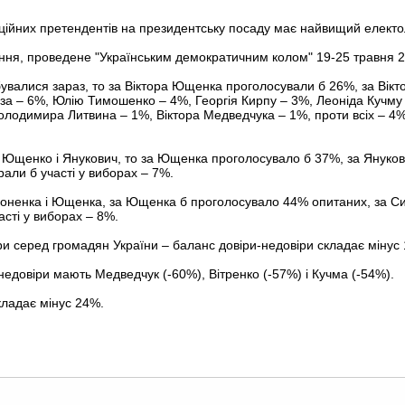
ційних претендентів на президентську посаду має найвищий електо
ання, проведене "Українським демократичним колом" 19-25 травня 2
увалися зараз, то за Віктора Ющенка проголосували б 26%, за Вікт
 – 6%, Юлію Тимошенко – 4%, Георгія Кирпу – 3%, Леоніда Кучму 
 Володимира Литвина – 1%, Віктора Медведчука – 1%, проти всіх – 4
и Ющенко і Янукович, то за Ющенка проголосувало б 37%, за Януков
рали б участі у виборах – 7%.
моненка і Ющенка, за Ющенка б проголосувало 44% опитаних, за С
асті у виборах – 8%.
 серед громадян України – баланс довіри-недовіри складає мінус
едовіри мають Медведчук (-60%), Вітренко (-57%) і Кучма (-54%).
кладає мінус 24%.