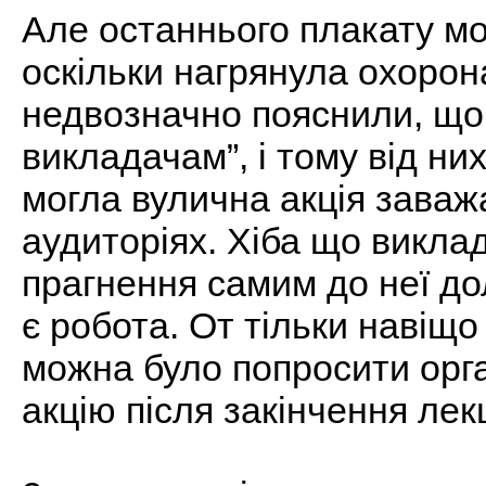
Але останнього плакату м
оскільки нагрянула охорона
недвозначно пояснили, що
викладачам”, і тому від ни
могла вулична акція заваж
аудиторіях. Хіба що викла
прагнення самим до неї до
є робота. От тільки навіщо 
можна було попросити орга
акцію після закінчення лекц