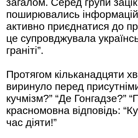
загалом. Серед групи заці
поширювались інформаційн
активно приєднатися до пр
це супровджувала українс
граніті”.
Протягом кільканадцяти хв
виринуло перед присутніми
кучмізм?” “Де Гонгадзе?” “П
красномовна відповідь: “К
час діяти!”