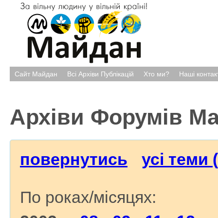
Сайт Майдан
Всі Архіви Публікацій
Хто ми?
Наші контак
Архіви Форумів М
повернутись
усі теми 
По роках/місяцях: