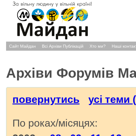
Сайт Майдан
Всі Архіви Публікацій
Хто ми?
Наші контак
Архіви Форумів М
повернутись
усі теми 
По роках/місяцях: