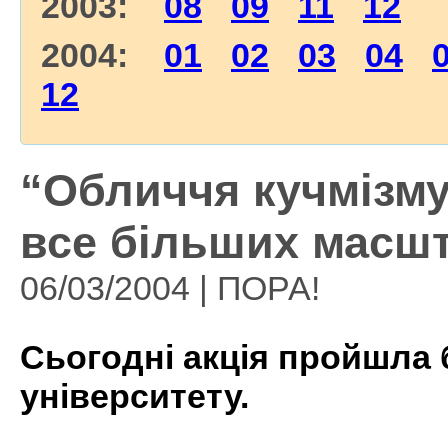
2003:
08
09
11
12
2004:
01
02
03
04
12
“Обличчя кучмізму
все більших масшт
06/03/2004 | ПОРА!
Сьогодні акція пройшла 
університету.