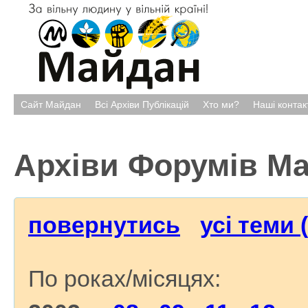
Сайт Майдан
Всі Архіви Публікацій
Хто ми?
Наші контак
Архіви Форумів М
повернутись
усі теми 
По роках/місяцях: