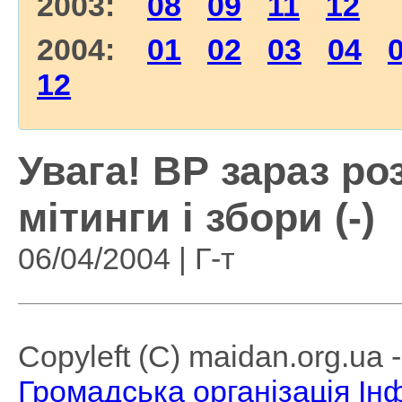
2003:
08
09
11
12
2004:
01
02
03
04
12
Увага! ВР зараз ро
мітинги і збори (-)
06/04/2004 | Г-т
Copyleft (C) maidan.org.ua
Громадська організація І