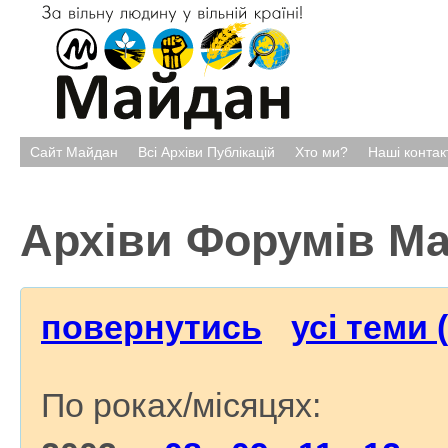
Сайт Майдан
Всі Архіви Публікацій
Хто ми?
Наші контак
Архіви Форумів М
повернутись
усі теми 
По роках/місяцях: