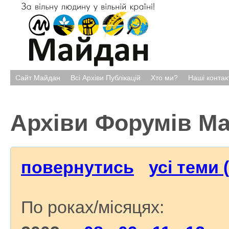
Сайт Майдан
Всі Архіви Публікацій
Хто ми?
Наші контак
Архіви Форумів М
повернутись
усі теми 
По роках/місяцях: