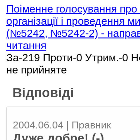
Поіменне голосування про
організації і проведення ми
(№5242, №5242-2) - напра
читання
За-219 Проти-0 Утрим.-0 Н
не прийняте
Відповіді
2004.06.04 | Правник
Дуже добре! (-)