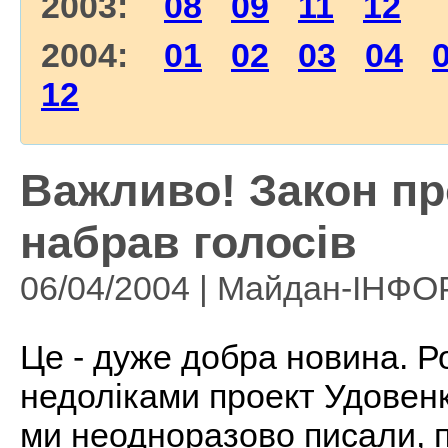
2003:
08
09
11
12
2004:
01
02
03
04
12
Важливо! Закон про
набрав голосів
06/04/2004 | Майдан-ІНФ
Це - дуже добра новина. Ро
недоліками проект Удовенк
ми неодноразово писали, п