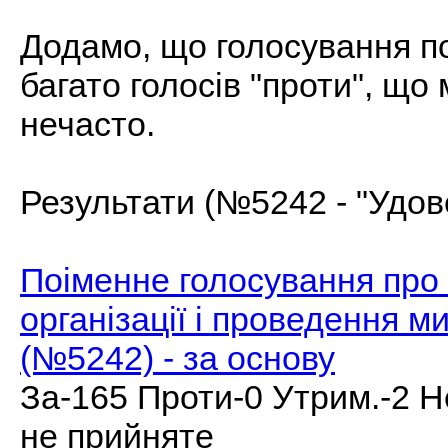
Додамо, що голосування п
багато голосів "проти", щ
нечасто.
Результати (№5242 - "Удове
Поіменне голосування про 
організації і проведення ми
(№5242) - за основу
За-165 Проти-0 Утрим.-2 Н
не прийняте