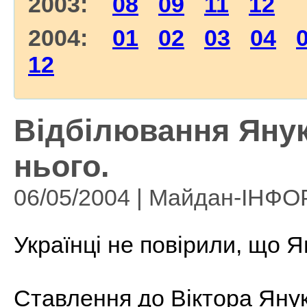
2003:
08
09
11
12
2004:
01
02
03
04
12
Відбілювання Янук
нього.
06/05/2004 | Майдан-ІНФ
Українці не повірили, що 
Ставлення до Віктора Янук