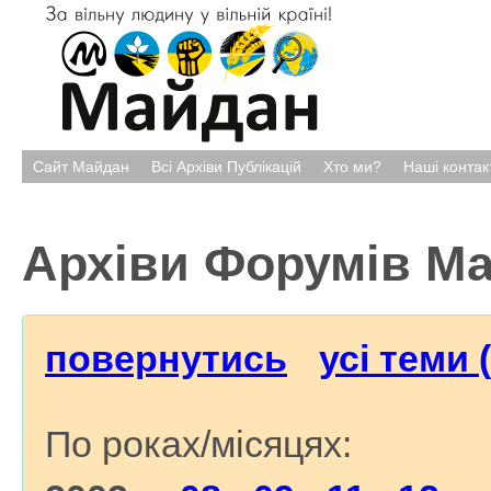
Сайт Майдан
Всі Архіви Публікацій
Хто ми?
Наші контак
Архіви Форумів М
повернутись
усі теми 
По роках/місяцях: