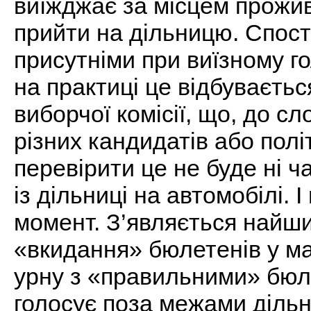
виїжджає за місцем прожив
прийти на дільницю. Спост
присутніми при виїзному г
на практиці це відбуваєть
виборчої комісії, що, до с
різних кандидатів або полі
перевірити це не буде ні ч
із дільниці на автомобілі.
момент. З’являється найш
«вкидання» бюлетенів у ма
урну з «правильними» бюле
голосує поза межами дільни