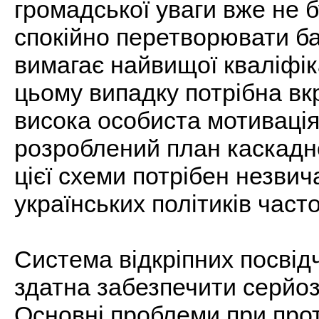
громадської уваги вже не б
спокійно перетворювати ба
вимагає найвищої кваліфіка
цьому випадку потрібна вкр
висока особиста мотивація
розроблений план каскадно
цієї схеми потрібен незвич
українських політиків час
Система відкріпних посвід
здатна забезпечити серйоз
Основні проблеми при про