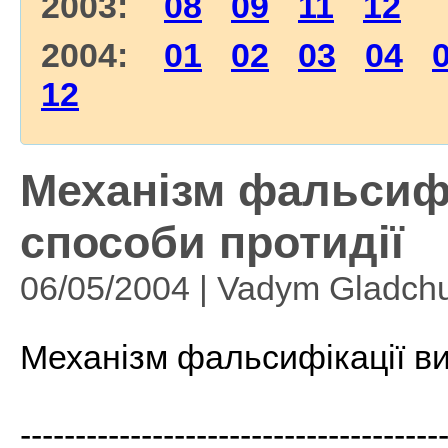
2003:
08
09
11
12
2004:
01
02
03
04
12
Механізм фальсифі
способи протидії
06/05/2004 | Vadym Gladch
Механізм фальсифікації виб
--------------------------------------