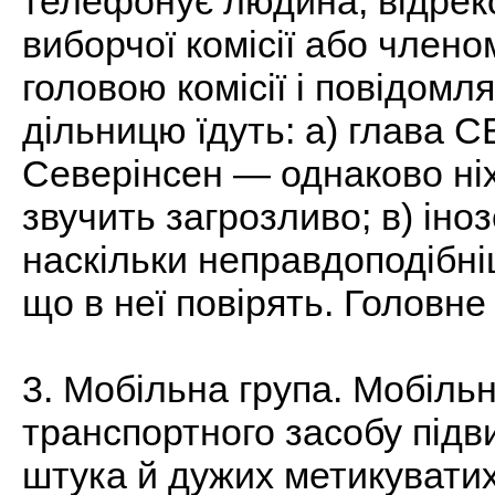
телефонує людина, відрек
виборчої комісії або членом
головою комісії і повідомл
дільницю їдуть: а) глава С
Северінсен — однаково ніхт
звучить загрозливо; в) іно
наскільки неправдоподібні
що в неї повірять. Головне 
3. Мобільна група. Мобільн
транспортного засобу підв
штука й дужих метикуватих