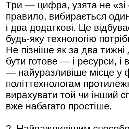
Три — цифра, узята не «зі 
правило, вибирається один
і два додаткові. Це відбува
будь-яку технологію потр
Не пізніше як за два тижні
бути готове — і ресурси, і 
— найуразливіше місце у ф
політтехнологам протилеж
вирахувати той чи інший с
вже набагато простіше.
2. Найважливішим способо