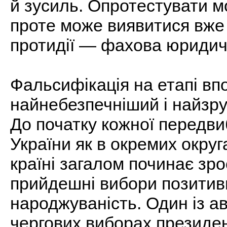
й зусиль. Опротестувати м
проте може виявитися вже 
протидії — фахова юридичн
Фальсифікація на етапі вп
найнебезпечніший і найзру
До початку кожної передви
України як в окремих округа
країні загалом починає зро
прийдешні вибори позитив
народжуваність. Один із ав
чергових виборах президент