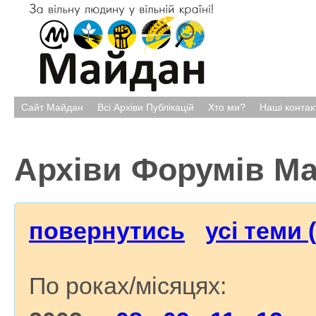
Сайт Майдан
Всі Архіви Публікацій
Хто ми?
Наші контак
Архіви Форумів М
повернутись
усі теми 
По роках/місяцях: