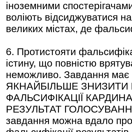
іноземними спостерігачами
воліють відсиджуватися на
великих містах, де фальсиф
6. Протистояти фальсифіка
істину, що повністю врятува
неможливо. Завдання має 
ЯКНАЙБІЛЬШЕ ЗНИЗИТИ 
ФАЛЬСИФІКАЦІЇ КАРДИН
РЕЗУЛЬТАТ ГОЛОСУВАННЯ.
завдання можна вдало пров