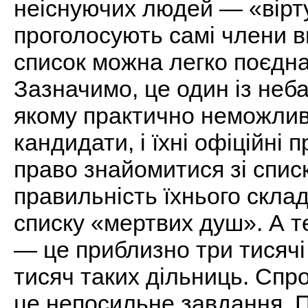
неіснуючих людей — «вірт
проголосують самі члени в
список можна легко поєдна
Зазначимо, це один із неба
якому практично неможливо
кандидати, і їхні офіційні
право знайомитися зі спис
правильність їхнього скла
списку «мертвих душ». А те
— це приблизно три тисячі о
тисяч таких дільниць. Спр
це непосильне завдання. П