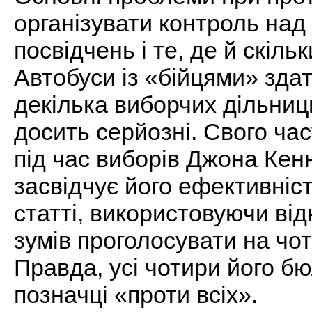
організувати контроль над 
посвідчень і те, де й скіл
Автобуси із «бійцями» здат
декілька виборчих дільниц
досить серйозні. Свого ча
під час виборів Джона Кен
засвідчує його ефективніст
статті, використовуючи від
зумів проголосувати на чо
Правда, усі чотири його б
позначці «проти всіх».