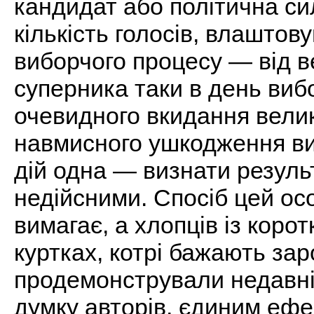
кандидат або політична си
кількість голосів, влашто
виборчого процесу — від ве
суперника таки в день вибор
очевидного вкидання велико
навмисного ушкодження ви
дій одна — визнати резуль
недійсними. Спосіб цей ос
вимагає, а хлопців із коро
куртках, котрі бажають зар
продемонстрували недавні
думку авторів, єдиним ефе