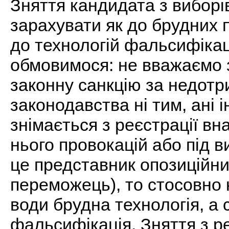
Зняття кандидата з виборі
зарахувати як до брудних п
до технологій фальсифікаці
обмовимося: не вважаємо з
законну санкцію за недот
законодавства ні тим, ані 
знімається з реєстрації вн
нього провокацій або під 
це представник опозиційни
переможець), то стосовно 
води брудна технологія, а
фальсифікація. Зняття з р