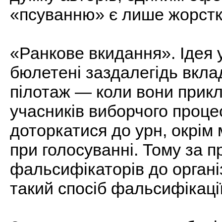
«псуванню» є лише жорстк
«Ранкове вкидання». Ідея 
бюлетені заздалегідь вкла
пілотаж — коли вони прикл
учасників виборчого проце
доторкатися до урн, окрім
при голосуванні. Тому за п
фальсифікаторів до організ
такий спосіб фальсифікаці