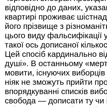
відповідно до даних, указа
квартирі проживає шістнадц
його прізвище з різномані
цього виду фальсифікації у
такої ось дописаної кілько
Цей спосіб кардинально ві
душі». В останньому «мертв
мовити, існуючих виборців 
ніяк не зможуть прийти пр
впорядкуванні списків вибо
свобода — дописати ту чи і