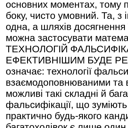
основних моментах, тому по
боку, чисто умовний. Та, з 
одна, а шляхів досягнення ї
можна застосувати матем
ТЕХНОЛОГІЙ ФАЛЬСИФІКА
ЕФЕКТИВНІШИМ БУДЕ РЕЗ
означає: технології фальси
взаємодоповнюваними та 
можливі такі складні й бага
фальсифікації, що зуміють
практично будь-якого канд
багатоходівок є лише один