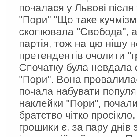
почалася у Львові після 
"Пори" "Що таке кучміз
скопіювала "Свобода", а
партія, тож на цю нішу 
претендентів очолити "г
Спочатку була невдала 
"Пори". Вона провалилас
почала набувати популяр
наклейки "Пори", почали
братство чітко просікло, 
грошики є, за пару днів