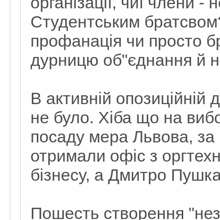
організації, чиї члени -
Студентським братсвом?
профанація чи просто бр
дурницю об"єднання й н
В активній опозиційній 
не було. Хіба що на виб
посаду мера Львова, за
отримали офіс з оргтех
бізнесу, а Дмитро Пушка
Пошесть створення "нез