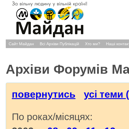
Сайт Майдан
Всі Архіви Публікацій
Хто ми?
Наші контак
Архіви Форумів М
повернутись
усі теми 
По роках/місяцях: