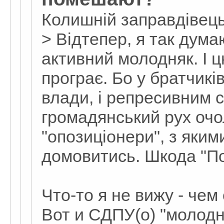
Колишній заправдівец
> Відтепер, я так дума
активний молодняк. І ц
програє. Бо у братчиків 
влади, і репресивним 
громадянський рух очол
"опозиціонери", з яким
домовитись. Шкода "Пору
Что-то я не вижу - че
Вот и СДПУ(о) "молодн