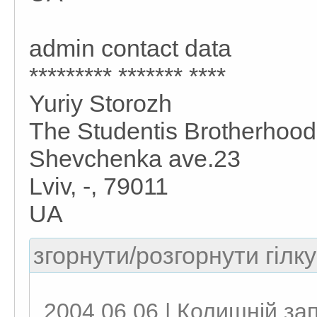
admin contact data
********* ******* ****
Yuriy Storozh
The Studentis Brotherhood 
Shevchenka ave.23
Lviv, -, 79011
UA
згорнути/розгорнути гілку
2004.06.06 | Колишній за