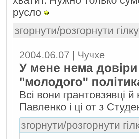
хватит. Нужно только сум
русло
згорнути/розгорнути гілку
2004.06.07 | Чучхе
У мене нема довір
"молодого" політик
Всі вони грантовзявці й
Павленко і ці от з Студе
згорнути/розгорнути гіл