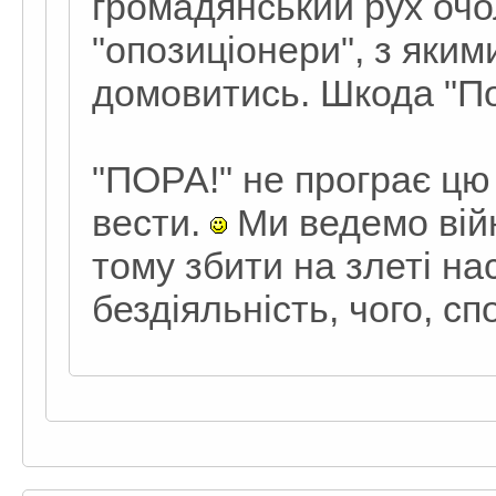
громадянський рух очол
"опозиціонери", з яким
домовитись. Шкода "Пору
"ПОРА!" не програє цю 
вести.
Ми ведемо війн
тому збити на злеті на
бездіяльність, чого, сп