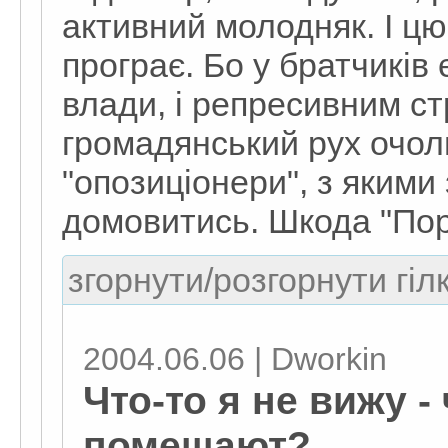
активний молодняк. І цю
програє. Бо у братчиків є
влади, і репресивним ст
громадянський рух очоли
"опозиціонери", з якими
домовитись. Шкода "Пору"
згорнути/розгорнути гіл
2004.06.06 | Dworkin
Что-то я не вижу -
помешают?