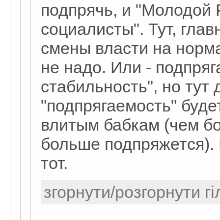
подпрячь, и "Молодой 
социалисты". Тут, глав
смены власти на норма
не надо. Или - подпряг
стабильность", но тут 
"подпрягаемость" буд
влитым бабкам (чем бо
больше подпряжется). 
тот.
згорнути/розгорнути гі