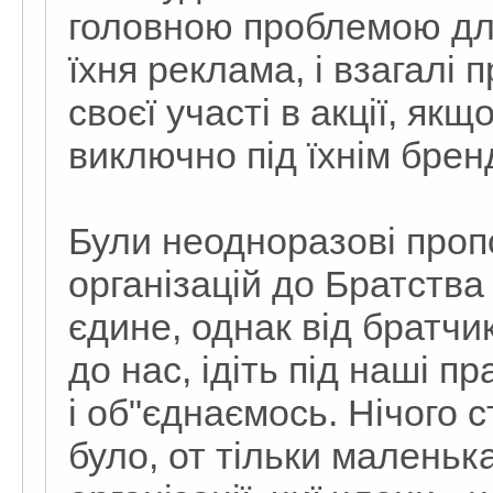
головною проблемою для
їхня реклама, і взагалі
своєї участі в акції, як
виключно під їхнім брен
Були неодноразові пропо
організацій до Братства
єдине, однак від братчи
до нас, ідіть під наші п
і об"єднаємось. Нічого 
було, от тільки маленьк