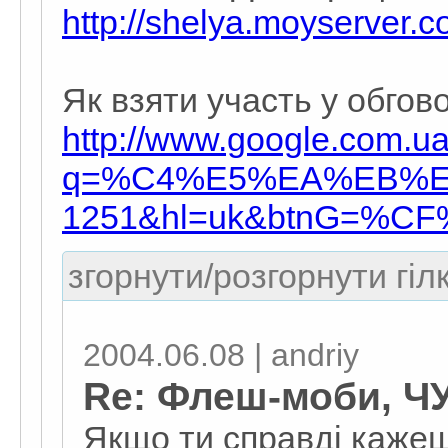
http://shelya.moyserver.c
Як взяти участь у обгов
http://www.google.com.u
q=%C4%E5%EA%EB%E
1251&hl=uk&btnG=%C
згорнути/розгорнути гіл
2004.06.08 | andriy
Re: Флеш-моби, ЧУ,
Якщо ти справді кажеш 