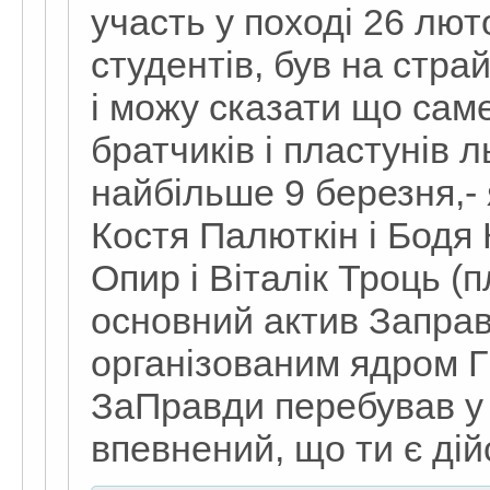
участь у поході 26 лют
студентів, був на стра
і можу сказати що сам
братчиків і пластунів 
найбільше 9 березня,- 
Костя Палюткін і Бодя 
Опир і Віталік Троць (пл
основний актив Заправ
організованим ядром ГК
ЗаПравди перебував у 
впевнений, що ти є дій