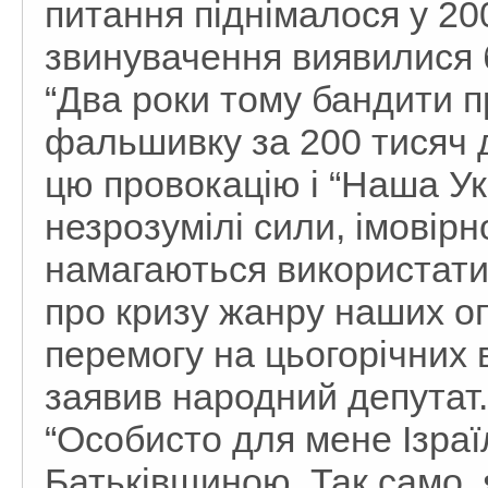
питання піднімалося у 200
звинувачення виявилися 
“Два роки тому бандити 
фальшивку за 200 тисяч д
цю провокацію і “Наша Ук
незрозумілі сили, імовірн
намагаються використати
про кризу жанру наших оп
перемогу на цьогорічних 
заявив народний депутат.
“Особисто для мене Ізраї
Батьківщиною. Так само, 