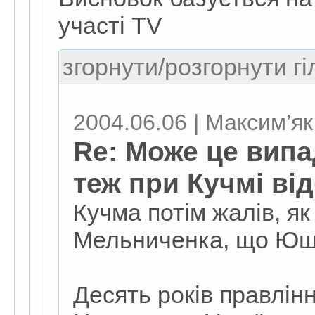
участі TV
згорнути/розгорнути гі
2004.06.06 | Максим’як
Re: Може це вип
теж при Кучмі ві
Кучма потім жалів, як
Мельниченка, що Юще
Десять років правлін