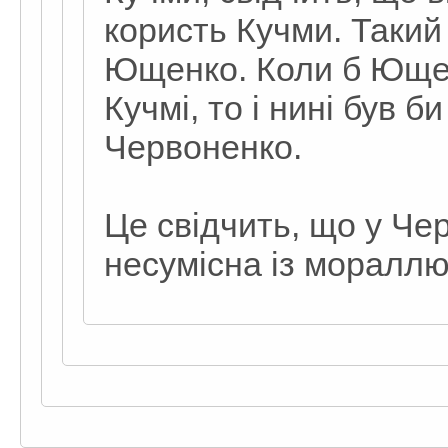
користь Кучми. Такий
Ющенко. Коли б Ющен
Кучмі, то і нині був б
Червоненко.
Це свідчить, що у Че
несумісна із мораллю