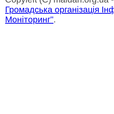
Громадська організація І
Моніторинг"
.