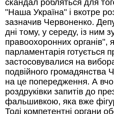
скандал робляться для тог
"Наша Україна" і вкотре роз
зазначив Червоненко. Депу
дні тому, у середу, із ним з
правоохоронних органів", 
парламентарія готується пр
застосовувалися на вибора
подвійного громадянства Ч
на це попередження. А вч
роздруківки запитів до пр
фальшивкою, яка вже фігу
Тоді компетентні органи о