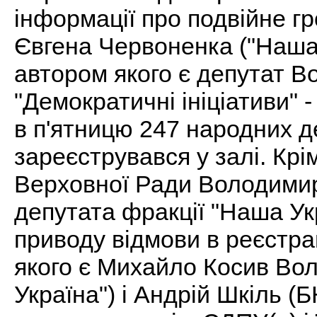
інформації про подвійне г
Євгена Червоненка ("Наша У
автором якого є депутат В
"Демократичні ініціативи"
в п'ятницю 247 народних д
зареєструвався у залі. Крі
Верховної Ради Володимир
депутата фракції "Наша Укр
приводу відмови в реєстра
якого є Михайло Косив Во
Україна") і Андрій Шкіль (