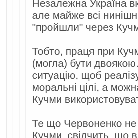
Незалежна Україна вк
але майже всі нинішні
"пройшли" через Кучм
Тобто, праця при Куч
(могла) бути двоякою
ситуацію, щоб реалізу
моральні цілі, а мож
Кучми використовуват
Те що Червоненко не
Кучми, свідчить, що в