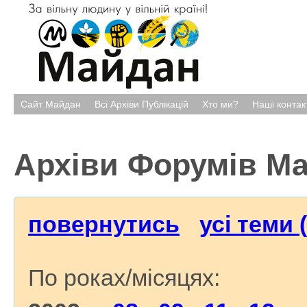
Сайт Майдан
Всі Архіви Публікацій
Хто ми?
Наші контак
Архіви Форумів М
повернутись
усі теми 
По роках/місяцях: