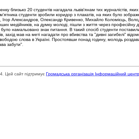
нку близько 20 студентів нагадала львів'янам тих журналістів, яких
ам'ятника студенти зробили коридор з плакатів, на яких було зображ
зе, Ігор Александров, Олександр Кривенко, Михайло Коломієць, Во
інших медійників, на думку молоді, пішли з життя через професійну ді
, було намальовано знак питання. В такий спосіб студенти поставил
, захід мав на меті нагадати про вбивства та "дивні загибелі" відом
свободою слова в Україні. Простоявши понад годину, молодь роздава
ва забути".
24. Цей сайт підтримує
Громадська організація Інформаційний цент