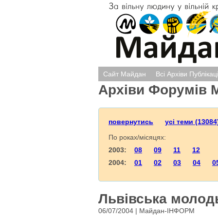
Сайт Майдан
Всі Архіви Публікац
Архіви Форумів 
повернутись
усі теми (13084
По роках/місяцях:
2003:
08
09
11
12
2004:
01
02
03
04
0
Львівська молод
06/07/2004 | Майдан-ІНФОРМ