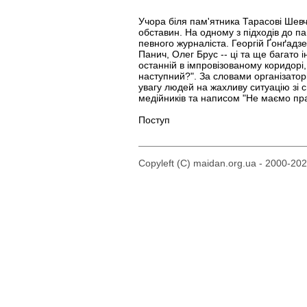
Учора біля пам'ятника Тарасові Шевче
обставин. На одному з підходів до п
певного журналіста. Георгій Ґонґад
Панич, Олег Брус -- ці та ще багато 
останній в імпровізованому коридорі
наступний?". За словами організаторів
увагу людей на жахливу ситуацію зі 
медійників та написом "Не маємо пра
Поступ
Copyleft (C) maidan.org.ua - 2000-20