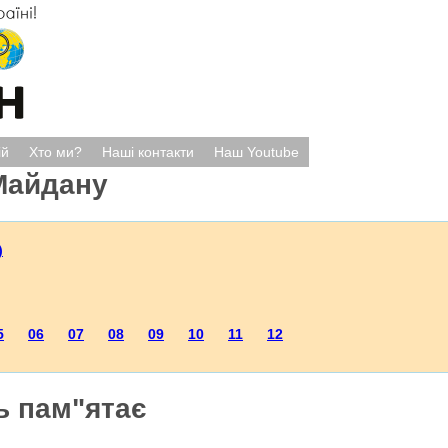
ій
Хто ми?
Наші контакти
Наш Youtube
Майдану
)
5
06
07
08
09
10
11
12
ь пам"ятає