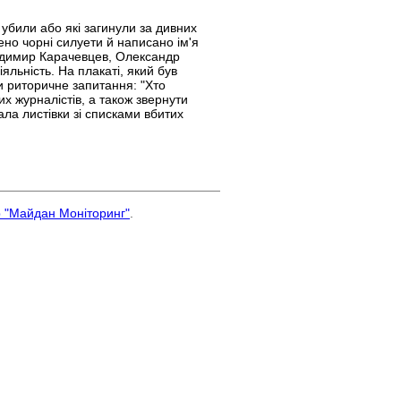
 убили або які загинули за дивних
ено чорні силуети й написано ім'я
лодимир Карачевцев, Олександр
яльність. На плакаті, який був
и риторичне запитання: "Хто
их журналістів, а також звернути
ла листівки зі списками вбитих
р "Майдан Моніторинг"
.