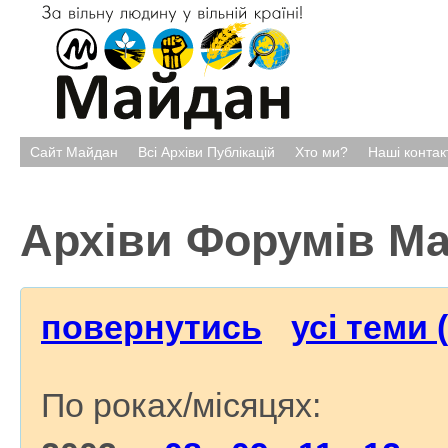
Сайт Майдан
Всі Архіви Публікацій
Хто ми?
Наші контак
Архіви Форумів М
повернутись
усі теми 
По роках/місяцях: