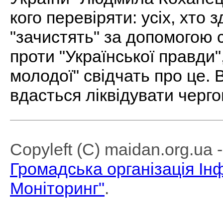
кого перевіряти: усіх, хто 
"зачистять" за допомогою 
проти "Української правди",
молодої" свідчать про це. 
вдасться ліквідувати черго
Copyleft (C) maidan.org.ua
Громадська організація І
Моніторинг"
.