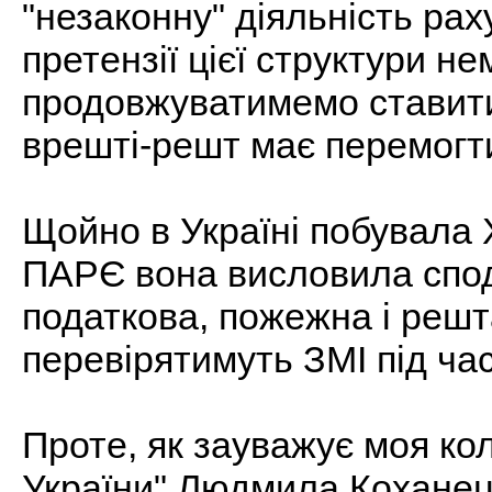
"незаконну" діяльність ра
претензії цієї структури 
продовжуватимемо ставити
врешті-решт має перемогт
Щойно в Україні побувала 
ПАРЄ вона висловила спод
податкова, пожежна і решт
перевірятимуть ЗМІ під ча
Проте, як зауважує моя кол
України" Людмила Коханец