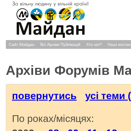
Сайт Майдан
Всі Архіви Публікацій
Хто ми?
Наші контак
Архіви Форумів М
повернутись
усі теми 
По роках/місяцях: