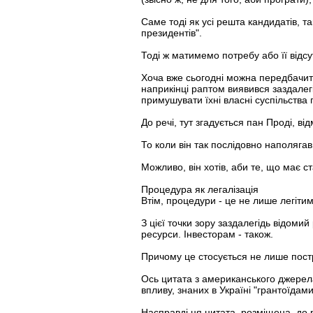
Саме тоді як усі решта кандидатів, та
президентів".
Тоді ж матимемо потребу або її відсу
Хоча вже сьогодні можна передбачити
наприкінці раптом виявився заздалег
примушувати їхні власні суспільства
До речі, тут згадується пан Проді, 
То коли він так послідовно наполягав,
Можливо, він хотів, аби те, що має с
Процедура як легалізація
Втім, процедури - це не лише легітимі
З цієї точки зору заздалегідь відоми
ресурси. Інвесторам - також.
Причому це стосується не лише постр
Ось цитата з американського джерела
впливу, знаних в Україні "грантоїдами
Насправді ця цитата, розміщена, до р