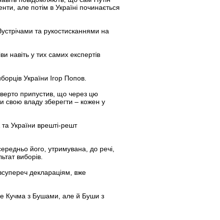
нти, але потім в Україні починається
 Зустрічами та рукостисканнями на
ви навіть у тих самих експертів
борців України Ігор Попов.
ідверто припустив, що через цю
би свою владу зберегти – кожен у
 та України врешті-решт
середньо його, утримувана, до речі,
ьтат виборів.
 всупереч деклараціям, вже
ше Кучма з Бушами, але й Буши з