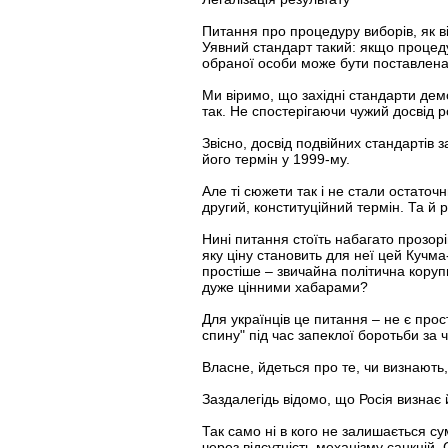
Питання про процедуру виборів, як в
Уявний стандарт такий: якщо процед
обраної особи може бути поставлена 
Ми віримо, що західні стандарти дем
так. Не спостерігаючи чужий досвід 
Звісно, досвід подвійних стандартів
його термін у 1999-му.
Але ті сюжети так і не стали остато
другий, конституційний термін. Та й
Нині питання стоїть набагато прозор
яку ціну становить для неї цей Кучм
простіше – звичайна політична коруп
дуже цінними хабарами?
Для українців це питання – не є прос
спину" під час запеклої боротьби за 
Власне, йдеться про те, чи визнають,
Заздалегідь відомо, що Росія визнає
Так само ні в кого не залишається с
через відсутність механізму санкцій.