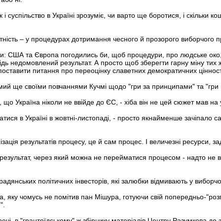
к і суспільство в Україні зрозуміє, чи варто ще боротися, і скільки
тність – у процедурах дотримання чесного й прозорого виборчого про
: США та Європа погодились би, щоб процедури, про людське око, 
ідь недомовлений результат. А просто щоб зберегти гарну міну тих
 поставити питання про переоцінку славетних демократичних ціннос
відмий ще своїми повчаннями Кучмі щодо "гри за принципами" та "гр
 що Україна ніколи не ввійде до ЄС, - хіба він не цей сюжет мав на 
татися в Україні в жовтні-листопаді, - просто якнайменше зачіпало 
зація результатів процесу, це й сам процес. І величезні ресурси, зад
й результат, через який можна не перейматися процесом - надто не в
адянських політичних інвесторів, які залюбки відмивають у виборчо
, яку чомусь не помітив пан Мішура, готуючи свій попередньо-"розг
".
ечі, в "грантоїдському" ж збірнику матеріалів Центру Разумкова до