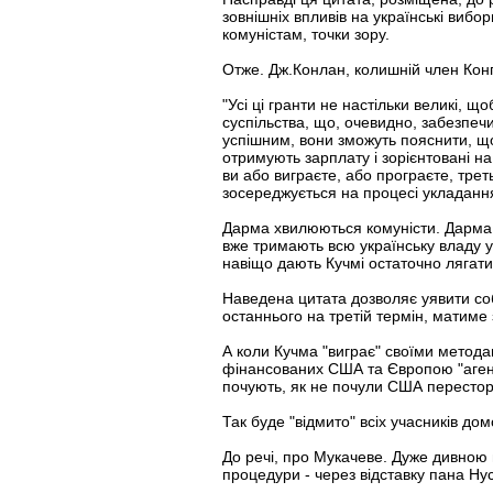
зовнішніх впливів на українські вибор
комуністам, точки зору.
Отже. Дж.Конлан, колишній член Конг
"Усі ці гранти не настільки великі, 
суспільства, що, очевидно, забезпечи
успішним, вони зможуть пояснити, що 
отримують зарплату і зорієнтовані на
ви або виграєте, або програєте, тре
зосереджується на процесі укладання
Дарма хвилюються комуністи. Дарма п
вже тримають всю українську владу у 
навіщо дають Кучмі остаточно лягати 
Наведена цитата дозволяє уявити собі
останнього на третій термін, матиме 
А коли Кучма "виграє" своїми методам
фінансованих США та Європою "агент
почують, як не почули США перестор
Так буде "відмито" всіх учасників дом
До речі, про Мукачеве. Дуже дивною в
процедури - через відставку пана Ну