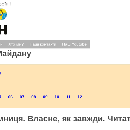
ій
Хто ми?
Наші контакти
Наш Youtube
Майдану
)
5
06
07
08
09
10
11
12
ниця. Власне, як завжди. Читат