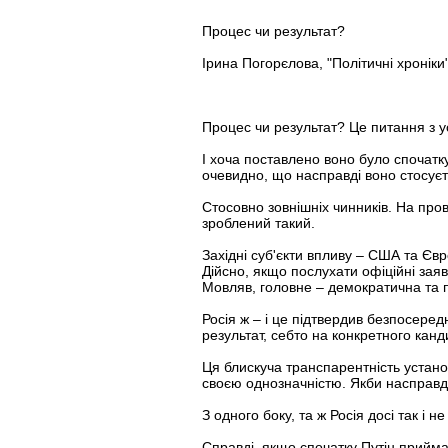
Процес чи результат?
Ірина Погорєлова, "Політичні хроніки"
Процес чи результат? Це питання з ус
І хоча поставлено воно було спочатк
очевидно, що насправді воно стосуєт
Стосовно зовнішніх чинників. На про
зроблений такий.
Західні суб'єкти впливу – США та Єв
Дійсно, якщо послухати офіційні заяв
Мовляв, головне – демократична та п
Росія ж – і це підтвердив безпосеред
результат, себто на конкретного канд
Ця блискуча транспарентність устано
своєю однозначністю. Якби насправді
З одного боку, та ж Росія досі так і 
Справді, якщо спочатку Путін прийма