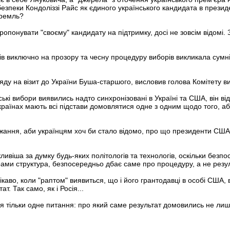
езпеки Кондоліззі Райс як єдиного українського кандидата в президе
Кремль?
пропонувати "своєму" кандидату на підтримку, досі не зовсім відомі.
ків виключно на прозору та чесну процедуру виборів викликала сумні
яду на візит до України Буша-старшого, висловив голова Комітету ви
ькі вибори виявились надто синхронізовані в Україні та США, він в
 країнах мають всі підстави домовлятися одне з одним щодо того, а
жання, аби українцям хоч би стало відомо, про що президенти США
віша за думку будь-яких політологів та технологів, оскільки безпо
орами структура, безпосередньо дбає саме про процедуру, а не резул
ікаво, коли "раптом" виявиться, що і його грантодавці в особі США,
т. Так само, як і Росія...
ся тільки одне питання: про який саме результат домовились не ли