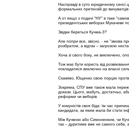
Насправді в суто юридичному сенсі ц
формальних претензій до винуватців 
А от якщо з подачі "НУ" в таке "самов
президентських виборах Мукачеве пов
Звідки береться Кучма-3?
Але попри все, звісно, - не "змова п
розбратом, а відтак – загрозою нестаб
Хоча зі свого боку, не виключено, оп
Тож має бути користь від розвіюванн
покладатися виключно на власні сили,
Скажімо, Ющенко свою порцію протве
Зокрема, СПУ вже також мала пережит
докази. Цього, мабуть, достатньо, а
реформи чи виборів.
У комуністів своя біда: їм час припини
кандидата, за яким мала би стати ін
Між Кучмою або Симоненком, чи Кучм
так – дуритиме вже не самого себе, а