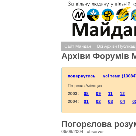
Сайт Майдан
Всі Архіви Публікац
Архіви Форумів 
повернутись
усі теми (13084
По роках/місяцях:
2003:
08
09
11
12
2004:
01
02
03
04
0
Погорєлова розум
06/08/2004 | observer