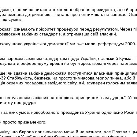
ідомо, є не лише питання технології обрання президента, але й про
ура визнана дотриманою – питань про легітимність не виникає. Як
під сумнів.
ократії означають пріоритет процедури перед результатом. Через пі
роздвоєння західних стандартів, а отримавши свій власний.
 заходу щодо української демократії ми вже мали: референдум 2000-
чним вироком західним стандартам щодо України, оскільки й Кучма –
 результати референдуму врешті не були зреалізовані через парламе
іше: чи здатна західна демократія поступитися власними принципам
а-3? Стабільність, безпека, чи просто тимчасова геополітична, або 
ція окремих посадовців західного світу, які, всупереч голосним зая
то тестуванням західних партнерів за принципом "сам дурень". Украї
чистоту процедури.
 і за яких умов, новообраного президента України одночасно Росія т
 й просто призначеного.
умніву, що Європа призначеного може й не визнати, але її заяви з 
 Стосунки з Україною з боку Європи і так скорочено до мінімуму.