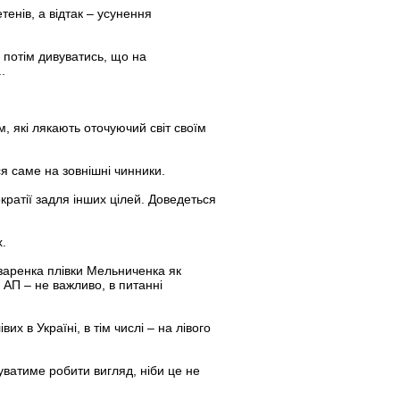
енів, а відтак – усунення
а потім дивуватись, що на
.
м, які лякають оточуючий світ своїм
ся саме на зовнішні чинники.
ратії задля інших цілей. Доведеться
.
заренка плівки Мельниченка як
 АП – не важливо, в питанні
вих в Україні, в тім числі – на лівого
ватиме робити вигляд, ніби це не