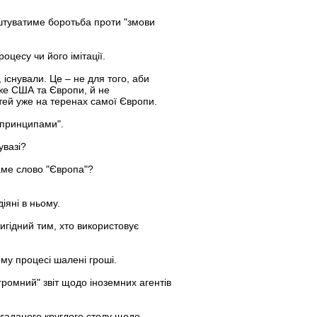
 коштуватиме боротьба проти "змови
цесу чи його імітації.
існували. Це – не для того, аби
 же США та Європи, й не
тей уже на теренах самої Європи.
и принципами".
увазі?
саме слово "Європа"?
іяні в ньому.
игідний тим, хто використовує
му процесі шалені гроші.
ромний" звіт щодо іноземних агентів
 згаданого круглого столу щодо