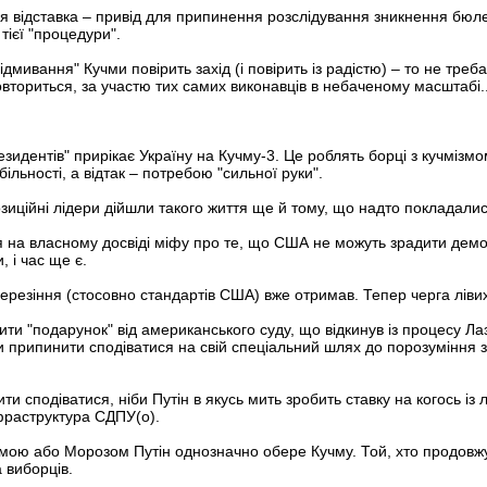
я відставка – привід для припинення розслідування зникнення бюлет
тієї "процедури".
ідмивання" Кучми повірить захід (і повірить із радістю) – то не треб
ториться, за участю тих самих виконавців в небаченому масштабі..
резидентів" прирікає Україну на Кучму-3. Це роблять борці з кучмізмо
ільності, а відтак – потребою "сильної руки".
озиційні лідери дійшли такого життя ще й тому, що надто покладали
я на власному досвіді міфу про те, що США не можуть зрадити демок
 і час ще є.
резіння (стосовно стандартів США) вже отримав. Тепер черга лівих
и "подарунок" від американського суду, що відкинув із процесу Ла
би припинити сподіватися на свій спеціальний шлях до порозуміння з
ти сподіватися, ніби Путін в якусь мить зробить ставку на когось із лі
фраструктура СДПУ(о).
ою або Морозом Путін однозначно обере Кучму. Той, хто продовжу
 виборців.