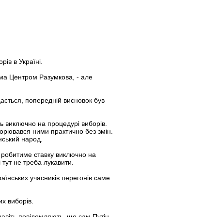
ів в Україні.
ема Центром Разумкова, - але
дається, попередній висновок був
сь виключно на процедурі виборів.
вторювався ними практично без змін.
нський народ.
 – робитиме ставку виключно на
 тут не треба лукавити.
аїнських учасників перегонів саме
их виборів.
навіть повідомляють, що сам Путін