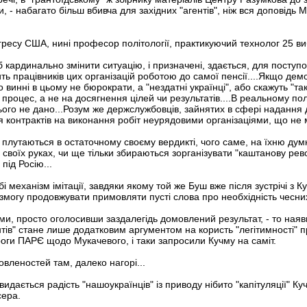
и, - набагато більш вбивча для західних "агентів", ніж вся доповідь М
ресу США, нині професор політології, практикуючий технолог 25 ви
щоб кардинально змінити ситуацію, і призначені, здається, для посту
ть працівників цих організацій роботою до самої пенсії....Якщо дем
винні в цьому не бюрократи, а "нездатні українці", або скажуть "так
 процес, а не на досягнення цілей чи результатів....В реальному п
тього не дано...Розум же держслужбовців, зайнятих в сфері наданн
 контрактів на виконання робіт неурядовими організаціями, що не м
лутаються в остаточному своєму вердикті, чого саме, на їхню думку,
своїх руках, чи ще тільки збираються зорганізувати "каштанову рев
під Росію...
 механізм імітації, завдяки якому той же Буш вже після зустрічі з К
змогу продовжувати примовляти пусті слова про необхідність чесних
и, просто оголосивши заздалегідь домовлений результат, - то наявні
ів" стане лише додатковим аргументом на користь "легітимності" п
оги ПАРЄ щодо Мукачевого, і таки запросили Кучму на саміт.
овленостей там, далеко нагорі...
идається радість "нашоукраїнців" із приводу нібито "капітуляції" 
сера.