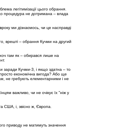
блема легітимізації цього обрання.
що процедура не дотримана – влада
вроку ми дізнаємось, чи це насправді
го, врешті – обрання Кучми на другий
 хоч там як – обирався лише на
нт.
и заради Кучми-3, і якщо здатна – то
й просто економічна вигода? Або ще
вам, не гребують елементарними і не
нцям важливо, чи не очікує їх "ніж у
а США, і, звісно ж, Європа.
цього приводу не матимуть значення