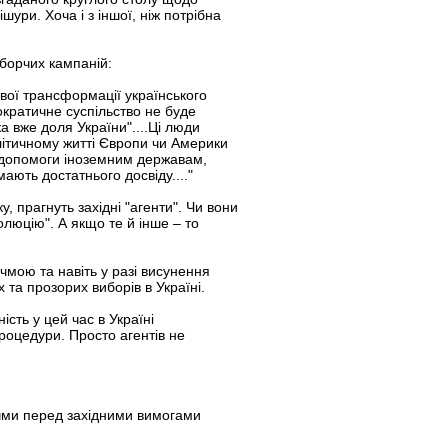
ішури. Хоча і з іншої, ніж потрібна
борчих кампаній:
пової трансформації українського
ократичне суспільство не буде
а вже доля України"....Ці люди
олітичному житті Європи чи Америки
я допомоги іноземним державам,
ають достатнього досвіду...."
 прагнуть західні "агенти". Чи вони
олюцію". А якщо те й інше – то
учмою та навіть у разі висунення
 та прозорих виборів в Україні.
сть у цей час в Україні
роцедури. Просто агентів не
Кучми перед західними вимогами