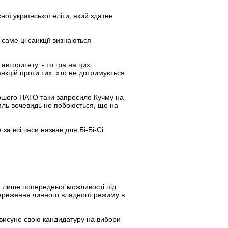
ї української еліти, який здатен
саме ці санкції визнаються
авторитету, - то гра на цих
нкцій проти тих, хто не дотримується
аршого НАТО таки запросило Кучму на
емль вочевидь не побоюється, що на
а всі часи назвав для Бі-Бі-Сі
 чи лише попередньої можливості під
збереження чинного владного режиму в
о висуне свою кандидатуру на вибори