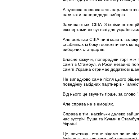
А зупинка повноважень парламентсько
налякати напередодні виборів.
Залишаються США. З їхніми потенцій
експертами як суттєві для українськи
Але оскільки США нині мають велику с
слабинках із боку геополітичних кон
виборчих стандартів.
Власне кажучи, попередній торг між 
саміт в Стамбул. А Росія негайно по
саміті Україна отримає додаткові шан
Не випадково саме після цього рішен
поведінку західних партнерів - "амніс
Від нього це звучить гірше, за слово 
Але справа не в емоціях.
Справа в тім, наскільки далеко зайшл
час зустрічі Буша та Кучми в Стамбу
Україні.
Це, вочевидь, стане відомо лише післ
(звісно ж, не для того, аби програти),