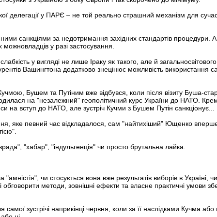
ї делегації у ПАРЄ – не той реально страшний механізм для сучасно
ними санкціями за недотримання західних стандартів процедури. А 
х можновладців у разі застосування.
лабкість у вигляді не лише Іраку як такого, але й загальносвітового 
курентів Вашингтона додатково знецінює можливість використання са
Кучмою, Бушем та Путіним вже відбувся, коли після візиту Буша-ст
годилася на "незалежний" геополітичний курс України до НАТО. Кр
си на вступ до НАТО, але зустріч Кучми з Бушем Путін санкціонує...
ня, яке певний час відкладалося, сам "найтихіший" Ющенко вперше з
тією".
"зрада", "хабар", "індульгенція" чи просто брутальна лайка.
а "амністія", чи стосується вона вже результатів виборів в Україні,
лі обговорити методи, зовнішні ефекти та власне практичні умови 
я самої зустрічі наприкінці червня, коли за її наслідками Кучма аб
 або ні.