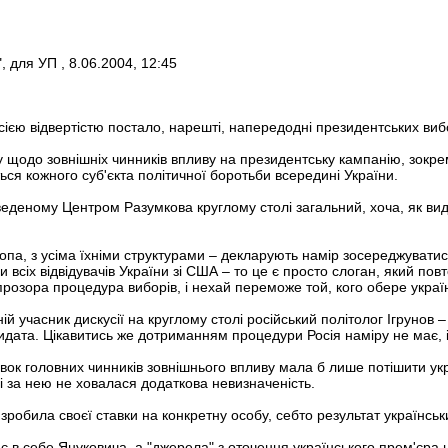
, для УП , 8.06.2004, 12:45
ією відвертістю постало, нарешті, напередодні президентських вибор
у щодо зовнішніх чинників впливу на президентську кампанію, зокр
ься кожного суб'єкта політичної боротьби всередині України.
веденому Центром Разумкова круглому столі загальний, хоча, як ви
ропа, з усіма їхніми структурами – декларують намір зосереджувати
и всіх відвідувачів України зі США – то це є просто слоган, який по
розора процедура виборів, і нехай переможе той, кого обере украї
ній учасник дискусії на круглому столі російський політолог Ігрунов
идата. Цікавитись же дотриманням процедури Росія наміру не має, і
вок головних чинників зовнішнього впливу мала б лише потішити укр
 за нею не ховалася додаткова невизначеність.
не зробила своєї ставки на конкретну особу, себто результат українськ
є в себе Януковича, а "джерела" з оточення українського прем'єра 