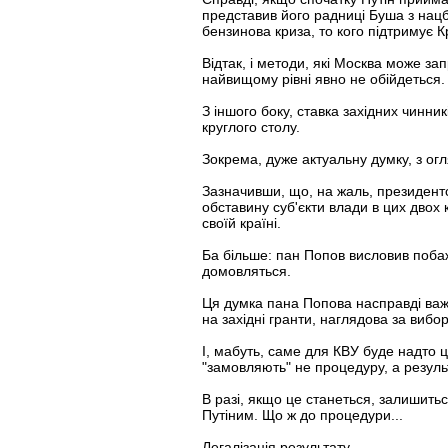
представив його радниці Буша з нацб
бензинова криза, то кого підтримує 
Відтак, і методи, які Москва може за
найвищому рівні явно не обійдеться.
З іншого боку, ставка західних чинни
круглого столу.
Зокрема, дуже актуальну думку, з огл
Зазначивши, що, на жаль, президентс
обставину суб'єкти влади в цих двох
своїй країні.
Ба більше: пан Попов висловив поба
домовляться.
Ця думка пана Попова насправді важли
на західні гранти, наглядова за виб
І, мабуть, саме для КВУ буде надто ц
"замовляють" не процедуру, а результа
В разі, якщо це станеться, залишить
Путіним. Що ж до процедури...
Легалізація результату