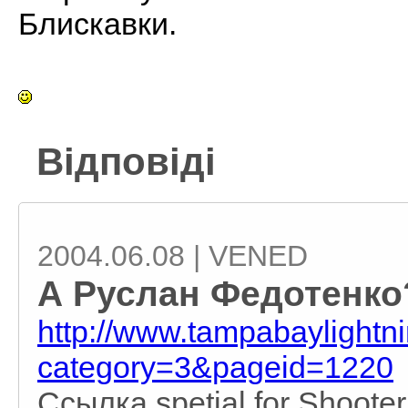
Блискавки.
Відповіді
2004.06.08 | VENED
А Руслан Федотенко?
http://www.tampabaylightn
category=3&pageid=1220
Ссылка spetial for Shooter