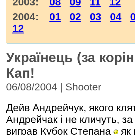
2003:
08
09
11
12
2004:
01
02
03
04
12
Українець (за корі
Кап!
06/08/2004 | Shooter
Дейв Андрейчук, якого клят
Андрейчак і не кличуть, за
виграв Кубок Степана
як 