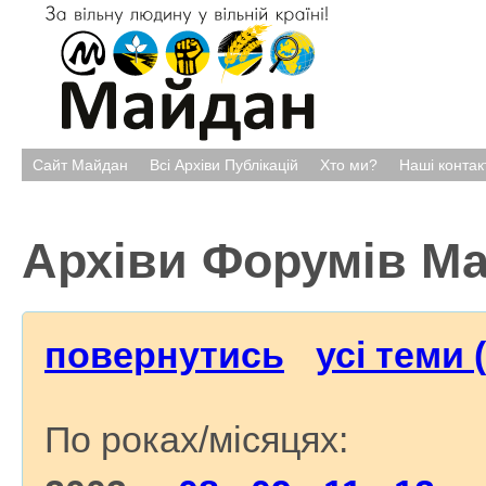
Сайт Майдан
Всі Архіви Публікацій
Хто ми?
Наші контак
Архіви Форумів М
повернутись
усі теми 
По роках/місяцях: