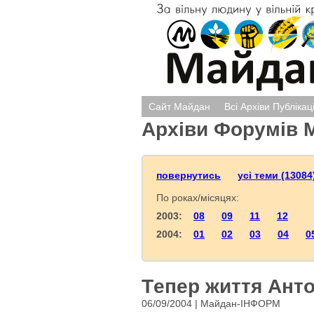
Сайт Майдан
Всі Архіви Публікац
Архіви Форумів 
повернутись
усі теми (13084
По роках/місяцях:
2003:
08
09
11
12
2004:
01
02
03
04
0
Тeпeр життя Анто
06/09/2004 | Майдан-ІНФОРМ