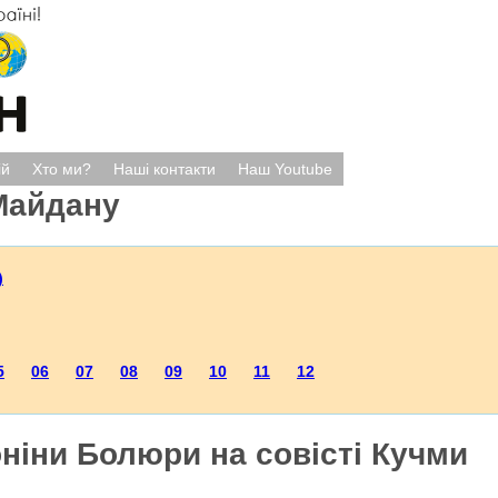
ій
Хто ми?
Наші контакти
Наш Youtube
Майдану
)
5
06
07
08
09
10
11
12
ніни Болюри на совісті Кучми