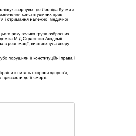
оліщук звернувся до Леоніда Кучми з
безпечення конституційних прав
’я і отримання належної медичної
 цього року велика група озброєних
кадеміка М.Д.Стражеско Академії
а в реанімації, виштовхнула хвору
убо порушили її конституційні права і
України з питань охорони здоров’я,
призвести до її смерті.