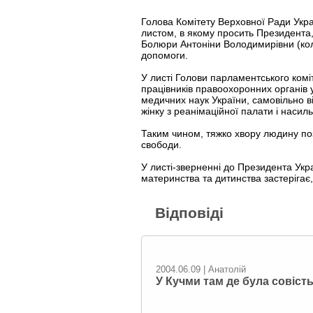
Голова Комітету Верховної Ради Укра
листом, в якому просить Президента,
Болюри Антоніни Володимирівни (кол
допомоги.
У листі Голови парламентського коміт
працівників правоохоронних органів у
медичних наук України, самовільно в
жінку з реанімаційної палати і насиль
Таким чином, тяжко хвору людину позб
свободи.
У листі-зверненні до Президента Укра
материнства та дитинства застерігає
Відповіді
2004.06.09 | Анатолій
У Кучми там де була совість,