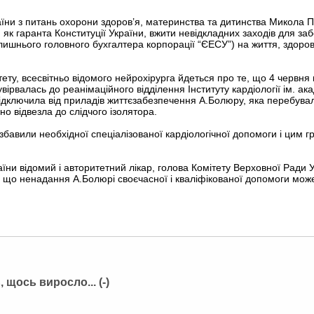
їни з питань охорони здоров’я, материнства та дитинства Микола П
 як гаранта Конституції України, вжити невідкладних заходів для за
ишнього головного бухгалтера корпорації “ЄЕСУ”) на життя, здоров
ету, всесвітньо відомого нейрохірурга йдеться про те, що 4 червня
вірвалась до реанімаційного відділення Інституту кардіології ім. а
ідключила від приладів життєзабезпечення А.Болюру, яка перебувал
но відвезла до слідчого ізолятора.
авили необхідної спеціалізованої кардіологічної допомоги і цим гр
їни відомий і авторитетний лікар, голова Комітету Верховної Ради 
, що ненадання А.Болюрі своєчасної і кваліфікованої допомоги може 
 щось виросло... (-)