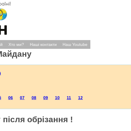
ій
Хто ми?
Наші контакти
Наш Youtube
Майдану
)
5
06
07
08
09
10
11
12
 після обрізання !