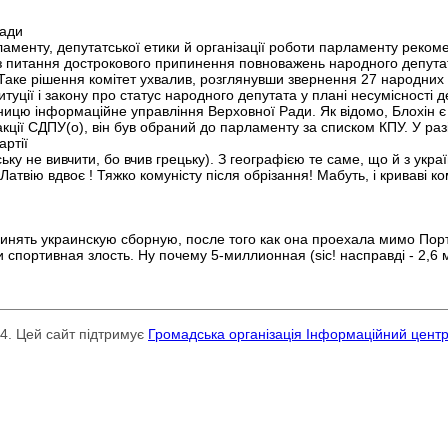
Ради
ламенту, депутатської етики й організації роботи парламенту реко
 з питання дострокового припинення повноважень народного депута
. Таке рішення комітет ухвалив, розглянувши звернення 27 народних 
уції і закону про статус народного депутата у плані несумісності 
тницю інформаційне управління Верховної Ради. Як відомо, Блохін є
кції СДПУ(о), він був обраний до парламенту за списком КПУ. У ра
ртії
ську не вивчити, бо вчив грецьку). З географією те саме, що й з укра
Латвію вдвоє ! Тяжко комуністу після обрізання! Мабуть, і криваві к
.
инять украинскую сборную, после того как она проехала мимо По
спортивная злость. Ну почему 5-миллионная (sic! насправді - 2,6 
24. Цей сайт підтримує
Громадська організація Інформаційний цент