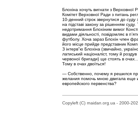
Блохіна хочуть вигнати з Верховної 
Комітет Верховної Ради з питань рег
10-денний строк звернутися до суду
на підставі закону за рішенням суду
недотримання Блохіним вимог Констит
видами діяльності, повідомляє в п’я
футболу. Хоча зараз Блохін член фра
його місце прийде представник Компа
З інтерв”ю Блохіна (звичайно, україн
латиський націоналіст, тому й роздув 
червоної бригади) ще стоять в очах..
Тому в очах двоїться!
— Собственно, почему я решился пр
желания помочь мною двигала еще и 
европейского первенства?
Copyleft (C) maidan.org.ua - 2000-20