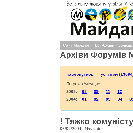
Сайт Майдан
Всі Архіви Публікац
Архіви Форумів 
повернутись
усі теми (13084
По роках/місяцях:
2003:
08
09
11
12
2004:
01
02
03
04
0
! Тяжко комуністу
06/09/2004 | Navigator