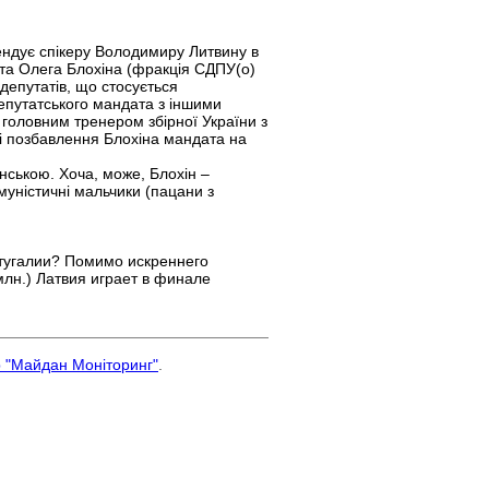
мендує спікеру Володимиру Литвину в
та Олега Блохіна (фракція СДПУ(о)
депутатів, що стосується
депутатського мандата з іншими
 головним тренером збірної України з
зі позбавлення Блохіна мандата на
їнською. Хоча, може, Блохін –
омуністичні мальчики (пацани з
ртугалии? Помимо искреннего
млн.) Латвия играет в финале
р "Майдан Моніторинг"
.