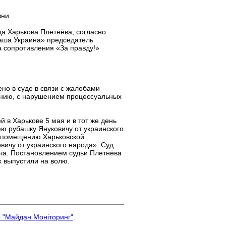
зни
да Харькова Плетнёва, согласно
Наша Украина» председатель
 сопротивления «За правду!»
но в суде в связи с жалобами
ению, с нарушением процессуальных
в Харькове 5 мая и в тот же день
ю рубашку Януковичу от украинского
к помещению Харьковской
вичу от украинского народа». Суд
ча. Постановлением судьи Плетнёва
х выпустили на волю.
р "Майдан Моніторинг"
.