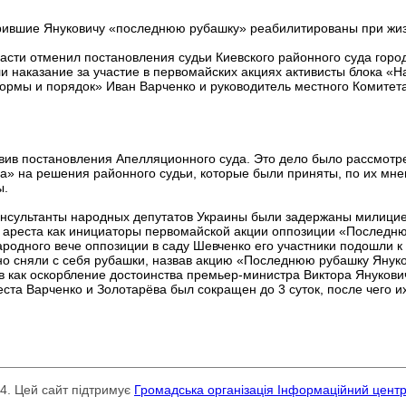
рившие Януковичу «последнюю рубашку» реабилитированы при жи
сти отменил постановления судьи Киевского районного суда горо
и наказание за участие в первомайских акциях активисты блока «
ормы и порядок» Иван Варченко и руководитель местного Комитета
вив постановления Апелляционного суда. Это дело было рассмотре
а» на решения районного судьи, которые были приняты, по их мн
ы.
нсультанты народных депутатов Украины были задержаны милицией 
м ареста как инициаторы первомайской акции оппозиции «Последню
ародного вече оппозиции в саду Шевченко его участники подошли 
но сняли с себя рубашки, назвав акцию «Последнюю рубашку Януко
в как оскорбление достоинства премьер-министра Виктора Янукови
еста Варченко и Золотарёва был сокращен до 3 суток, после чего и
24. Цей сайт підтримує
Громадська організація Інформаційний цент