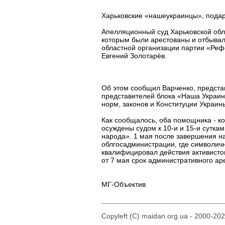
Харьковские «нашеукраинцы», пода
Апелляционный суд Харьковской обла
которым были арестованы и отбывал
областной организации партии «Реф
Евгений Золотарёв.
Об этом сообщил Варченко, предста
представителей блока «Наша Украин
норм, законов и Конституции Украин
Как сообщалось, оба помощника - ко
осуждены судом к 10-и и 15-и сутка
народа». 1 мая после завершения н
облгосадминистрации, где символич
квалифицировал действия активисто
от 7 мая срок административного ар
МГ-Объектив
Copyleft (C) maidan.org.ua - 2000-20