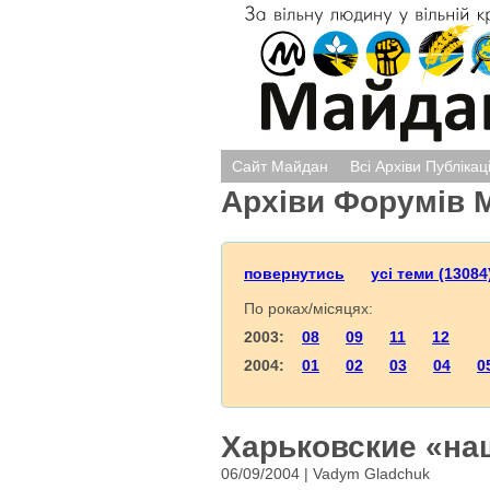
Сайт Майдан
Всі Архіви Публікац
Архіви Форумів 
повернутись
усі теми (13084
По роках/місяцях:
2003:
08
09
11
12
2004:
01
02
03
04
0
Харьковские «на
06/09/2004 | Vadym Gladchuk