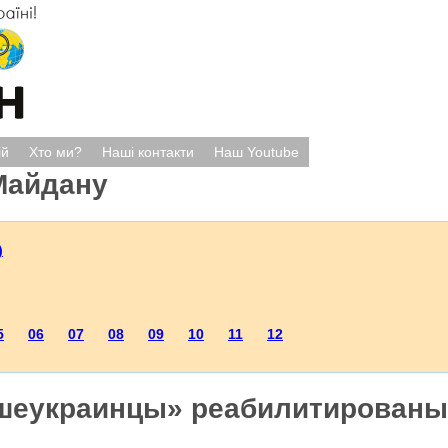
ій
Хто ми?
Наші контакти
Наш Youtube
Майдану
)
5
06
07
08
09
10
11
12
шеукраинцы» реабилитированы