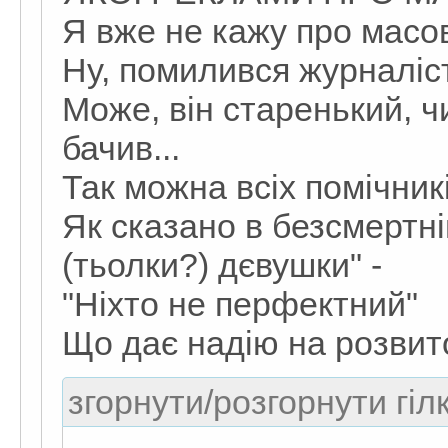
Я вже не кажу про масов
Ну, помилився журналіс
Може, він старенький, чи
бачив...
Так можна всіх помічникі
Як сказано в безсмертній
(тьолки?) дєвушки" -
"Ніхто не перфектний"
Що дає надію на розвито
згорнути/розгорнути гіл