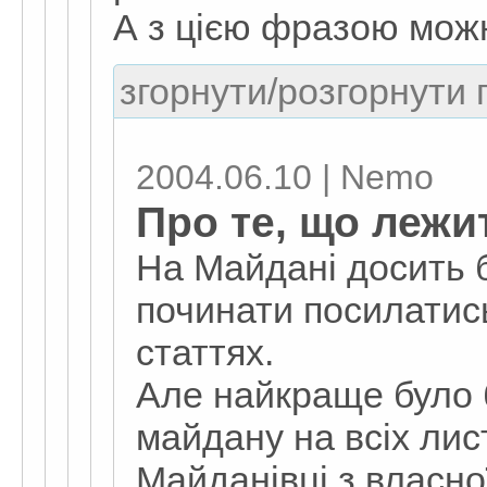
А з цією фразою мож
згорнути/розгорнути г
2004.06.10 | Nemo
Про те, що лежи
На Майдані досить б
починати посилатис
статтях.
Але найкраще було б
майдану на всіх лис
Майданівці з власно