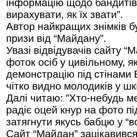
інформацію щодо бандитів 
вирахувати, як їх звати”.
Автор найкращих знімків б
призи від “Майдану”.
Увазі відвідувачів сайту “
фоток осіб у цивільному, я
демонстрацію під стінами 
чітко видно молодиків у шкі
Далі читаю: ”Хто-небудь м
радіє оцей кнур на фото пі
затягнути якусь бабцю у “в
Сайт “Майдан” зацікавився