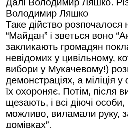
Далі Володимир Ляшко. Різ
Володимир Ляшко
Таке дійство розпочалося н
“Майдан” і зветься воно “Ак
закликають громадян покл
невідомих у цивільному, ко
вибори у Мукачевому!) роз
демонстраціях, а міліція у
їх охороняє. Потім, після 
щезають, і всі діючі особи, 
можливо, виламали руку, з
домівках”.