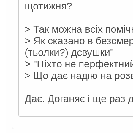
щотижня?
> Так можна всіх помічн
> Як сказано в безсмер
(тьолки?) дєвушки" -
> "Ніхто не перфектни
> Що дає надію на розв
Дає. Доганяє і ще раз 