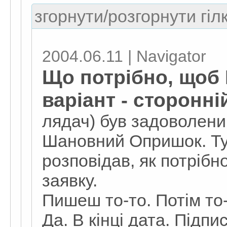
згорнути/розгорнути гіл
2004.06.11 | Navigator
Що потрібно, щоб 
варіант - сторонні
лядач) був задоволени
Шановний Опришок. Тут
розповідав, як потріб
заявку.
Пишеш то-то. Потім то-
Да. В кінці дата. Підп