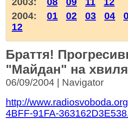
2003:
08
09
11
12
2004:
01
02
03
04
12
Браття! Прогресив
"Майдан" на хвиля
06/09/2004 | Navigator
http://www.radiosvoboda.or
4BFF-91FA-363162D3E538.