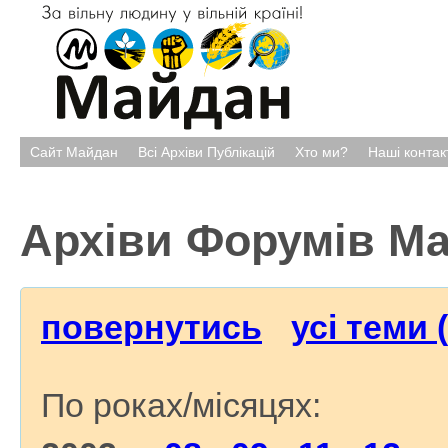
Сайт Майдан
Всі Архіви Публікацій
Хто ми?
Наші контак
Архіви Форумів М
повернутись
усі теми 
По роках/місяцях: