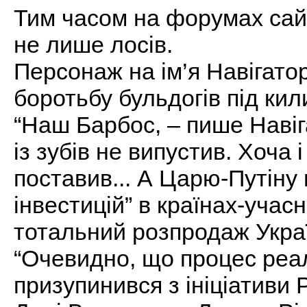
Тим часом на форумах сай
не лише лосів.
Персонаж на ім’я Навігато
боротьбу бульдогів під кил
“Наш Барбос, – пише Навіг
із зубів не випустив. Хоча і
поставив... А Царю-Путіну
інвестицій” в країнах-учас
тотальний розпродаж Украї
“Очевидно, що процес реал
призупинився з ініціативи Р