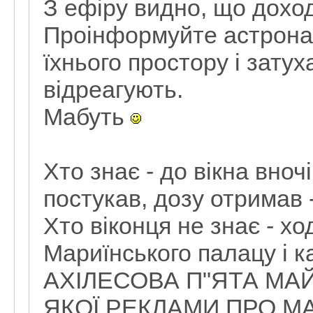
З ефіру видно, що доход
Проінформуйте астронав
їхнього простору і затух
відреагують.
Мабуть
Хто знає - до вікна вноч
постукав, дозу отримав - 
Хто віконця не знає - хо
Мариїнського палацу і к
АХІЛЕСОВА П"ЯТА МАЙ
ЯКОЇ РЕКЛАМИ ПРО М