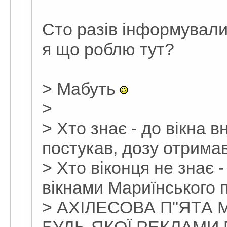
Сто разів інформували
я що роблю тут?
> Мабуть
>
> Хто знає - до вікна в
постукав, дозу отримав 
> Хто віконця не знає 
вікнами Мариїнського п
> АХІЛЕСОВА П"ЯТА 