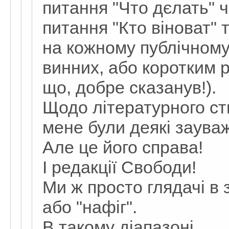
питання "Что дєлать" ч
питання "Кто віноват" 
на кожному публічному
винних, або коротким р
що, добре сказанув!).
Щодо літературного ст
мене були деякі заува
Але це його справа!
І редакції Свободи!
Ми ж просто глядачі в 
або "нафіг".
В такому діапазоні.