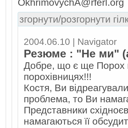
OkhrimovychA@rferl.org
згорнути/розгорнути гіл
2004.06.10 | Navigator
Резюме : "Не ми" (
Добре, що є ще Порох 
порохівницях!!!
Костя, Ви відреагували
проблема, то Ви намага
Представники східноєвр
намагаються її обсудит