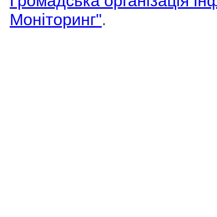
Громадська організація І
Моніторинг"
.