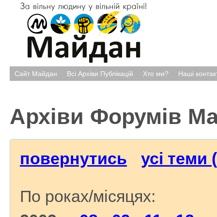
Сайт Майдан
Всі Архіви Публікацій
Хто ми?
Наші контак
Архіви Форумів М
повернутись
усі теми 
По роках/місяцях: