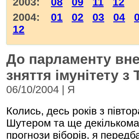
2003:
08
09
11
12
2004:
01
02
03
04
12
До парламенту вн
зняття імунітету з
06/10/2004 | Я
Колись, десь років з півтор
Шутером та ще декількома
прогнози віборів, я перед