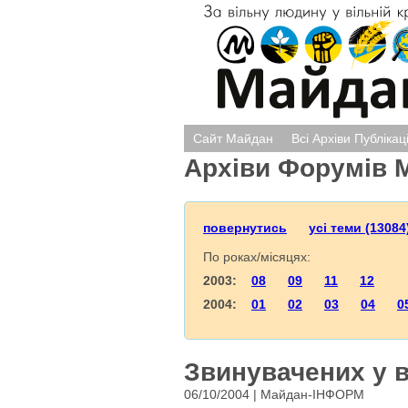
Сайт Майдан
Всі Архіви Публікац
Архіви Форумів 
повернутись
усі теми (13084
По роках/місяцях:
2003:
08
09
11
12
2004:
01
02
03
04
0
Звинувачених у 
06/10/2004 | Майдан-ІНФОРМ