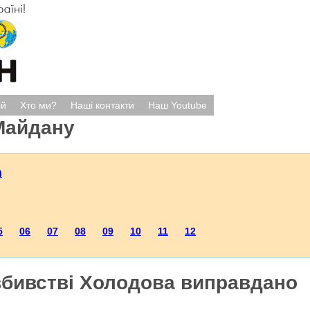
ій
Хто ми?
Наші контакти
Наш Youtube
Майдану
)
5
06
07
08
09
10
11
12
вбивстві Холодова виправдано