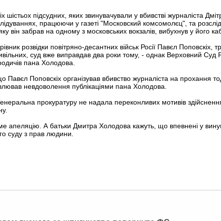
іх шістьох підсудних, яких звинувачували у вбивстві журналіста Дміт
лідуваннях, працюючи у газеті "Московский комсомолєц", та розсліду
 яку він забрав на одному з московських вокзалів, вибухнув у його каб
рівник розвідки повітряно-десантних військ Росії Павєл Поповскіх, т
цивільних, суд вже виправдав два роки тому, - однак Верховний Суд 
родичів пана Холодова.
 Павєл Поповскіх організував вбивство журналіста на прохання тод
влював невдоволення публікаціями пана Холодова.
Генеральна прокуратуру не надала переконливих мотивів здійснення
ну.
е апеляцію. А батьки Дмитра Холодова кажуть, що впевнені у винув
го суду з прав людини.