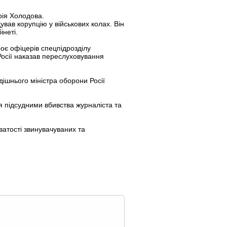
рія Холодова.
вав корупцію у військових колах. Він
інеті.
роє офіцерів спецпідрозділу
Росії наказав переслуховування
ішнього міністра оборони Росії
 підсудними вбивства журналіста та
атості звинувачуваних та