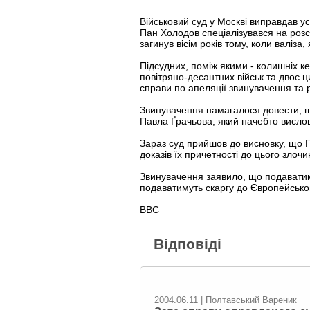
Військовий суд у Москві виправдав ус
Пан Холодов спеціалізувався на розс
загинув вісім років тому, коли валіза,
Підсудних, поміж якими - колишніх ке
повітряно-десантних військ та двоє 
справи по апеляції звинувачення та 
Звинувачення намагалося довести, що
Павла Ґрачьова, який начебто висло
Зараз суд прийшов до висновку, що 
доказів їх причетності до цього злочи
Звинувачення заявило, що подаватим
подаватимуть скаргу до Європейсько
ВВС
Відповіді
2004.06.11 | Полтавський Вареник