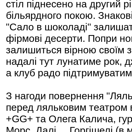
стіл піднесено на другий р
більярдного покою. Знакові
"Сало в шоколаді" залишат
фірмові десерти. Попри но
залишиться вірною своїм з
надалі тут лунатиме рок, д
а клуб радо підтримуватим
З нагоди повернення "Ляль
перед ляльковим театром в
+GG+ та Олега Калича, гур
Морс, Далі..., Горгішелі (