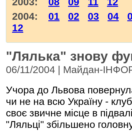
2003:
08
09
11
12
2004:
01
02
03
04
12
"Лялька" знову фу
06/11/2004 | Майдан-ІНФ
Учора до Львова повернул
чи не на всю Україну - клу
своє звичне місце в підвал
"Ляльці" збільшено головн