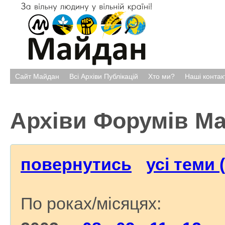
Сайт Майдан
Всі Архіви Публікацій
Хто ми?
Наші контак
Архіви Форумів М
повернутись
усі теми 
По роках/місяцях: