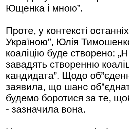
Ющенка і мною”.
Проте, у контексті останні
Україною”, Юлія Тимошенк
коаліцію буде створено: „Ні
завадять створенню коаліц
кандидата”. Щодо об”єден
заявила, що шанс об”єднат
будемо боротися за те, щоб
- зазначила вона.