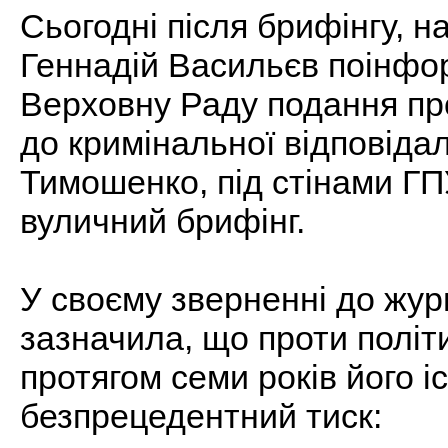
Сьогодні після брифінгу, 
Геннадій Васильєв поінфо
Верховну Раду подання пр
до кримінальної відповіда
Тимошенко, під стінами Г
вуличний брифінг.
У своєму зверненні до жур
зазначила, що проти політ
протягом семи років його і
безпрецедентний тиск: