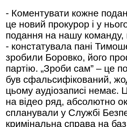
- Коментувати кожне подан
це новий прокурор і у ньог
подання на нашу команду, 
- констатувала пані Тимоше
зробили Боровко, його про
партію. „Зроби сам” – це п
був сфальсифікований, жод
цьому аудіозаписі немає. 
на відео ряд, абсолютно ок
спланували у Службі Безпе
кримінальна справа на базі