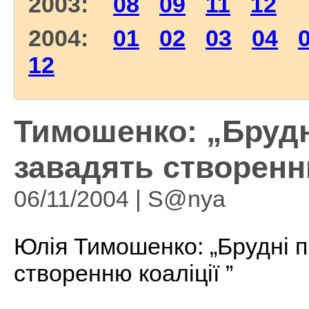
2003:
08
09
11
12
2004:
01
02
03
04
12
Тимошенко: „Брудн
завадять створенню
06/11/2004 | S@nya
Юлія Тимошенко: „Брудні п
створенню коаліції ”