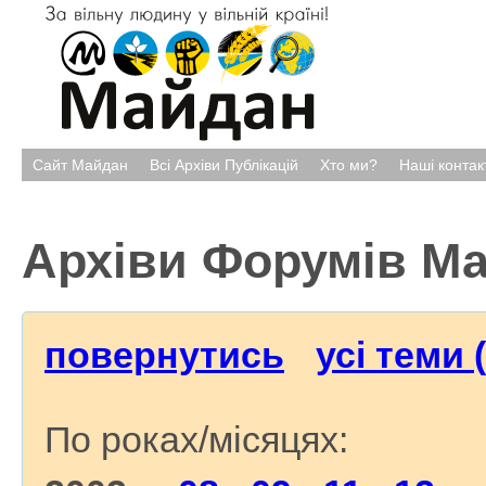
Сайт Майдан
Всі Архіви Публікацій
Хто ми?
Наші контак
Архіви Форумів М
повернутись
усі теми 
По роках/місяцях: