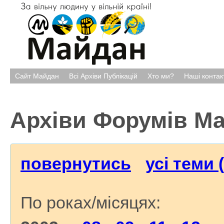
Сайт Майдан
Всі Архіви Публікацій
Хто ми?
Наші контак
Архіви Форумів М
повернутись
усі теми 
По роках/місяцях: