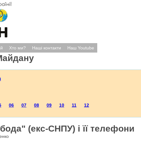
ій
Хто ми?
Наші контакти
Наш Youtube
Майдану
)
5
06
07
08
09
10
11
12
ода" (екс-СНПУ) і її телефони
енко