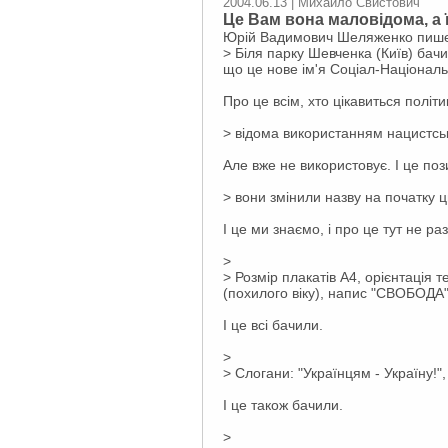
2004.06.13 | Михайло Свистович
Це Вам вона маловідома, а ї
Юрій Вадимович Шеляженко пиш
> Біля парку Шевченка (Київ) бач
що це нове ім'я Соціал-Національн
Про це всім, хто цікавиться політи
> відома використанням нацистсь
Але вже не використовує. І це поз
> вони змінили назву на початку ц
І це ми знаємо, і про це тут не р
>
> Розмір плакатів А4, орієнтація 
(похилого віку), напис "СВОБОДА"
І це всі бачили.
>
> Слогани: "Українцям - Україну!", 
І це також бачили.
>