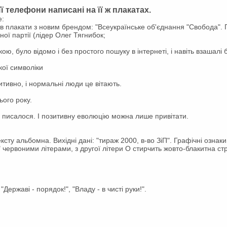
ї телефони написані на її ж плакатах.
е:
ив плакати з новим брендом: "Всеукраїнське об'єднання "Свобода". 
ої партії (лідер Олег Тягнибок;
кою, було відомо і без простого пошуку в інтернеті, і навіть взашалі 
кої символіки
итивно, і нормальні люди це вітають.
ього року.
аз писалося. І позитивну еволюцію можна лише привітати.
тексту альбомна. Вихідні дані: "тираж 2000, в-во ЗіП". Графічні озна
 червоними літерами, з другої літери О стирчить жовто-блакитна стр
"Державі - порядок!", "Владу - в чисті руки!".