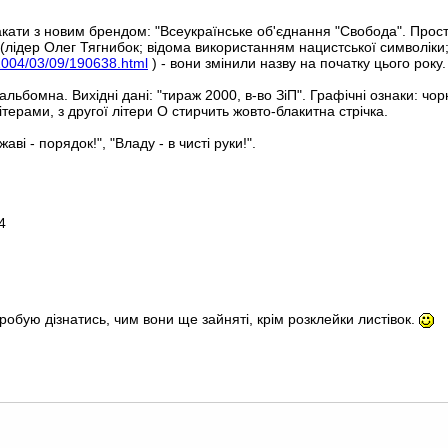
акати з новим брендом: "Всеукраїнське об'єднання "Свобода". Прост
 (лідер Олег Тягнибок; відома використанням нацистської символіки
le/2004/03/09/190638.html
) - вони змінили назву на початку цього року.
у альбомна. Вихідні дані: "тираж 2000, в-во ЗіП". Графічні ознаки: ч
ерами, з другої літери О стирчить жовто-блакитна стрічка.
аві - порядок!", "Владу - в чисті руки!".
4
робую дізнатись, чим вони ще зайняті, крім розклейки листівок.