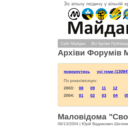
Сайт Майдан
Всі Архіви Публікац
Архіви Форумів 
повернутись
усі теми (13084
По роках/місяцях:
2003:
08
09
11
12
2004:
01
02
03
04
0
Маловідома "Своб
06/13/2004 | Юрій Вадимович Шеляж