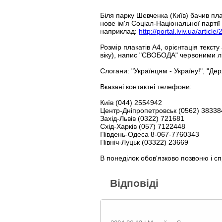
Біля парку Шевченка (Київ) бачив пл
нове ім'я Соціал-Національної партії
наприклад:
http://portal.lviv.ua/artic
Розмір плакатів А4, орієнтація текст
віку), напис "СВОБОДА" червоними літ
Слогани: "Українцям - Україну!", "Держ
Вказані контактні телефони:
Київ (044) 2554942
Центр-Дніпропетровськ (0562) 38338
Захід-Львів (0322) 721681
Схід-Харків (057) 7122448
Південь-Одеса 8-067-7760343
Північ-Луцьк (03322) 23669
В понеділок обов'язково позвоню і сп
Відповіді