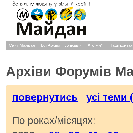
Сайт Майдан
Всі Архіви Публікацій
Хто ми?
Наші контак
Архіви Форумів М
повернутись
усі теми 
По роках/місяцях: