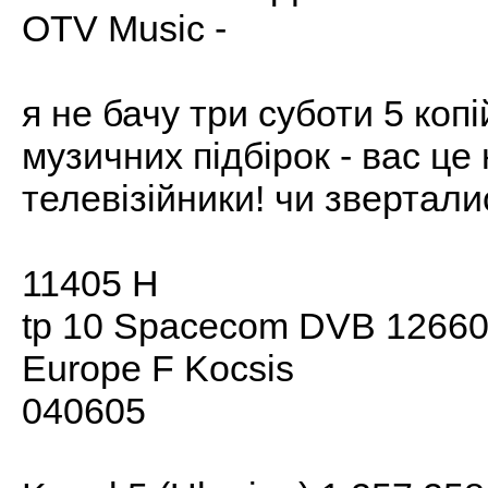
OTV Music -
я не бачу три суботи 5 коп
музичних підбірок - вас це 
телевізійники! чи звертал
11405 H
tp 10 Spacecom DVB 12660 
Europe F Kocsis
040605