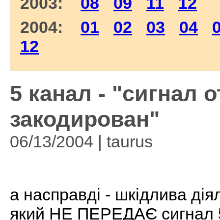
2003:
08
09
11
12
2004:
01
02
03
04
12
5 канал - "сигнал 
закодирован"
06/13/2004 | taurus
а насправді - шкідлива дія
який НЕ ПЕРЕДАЄ сигнал 5