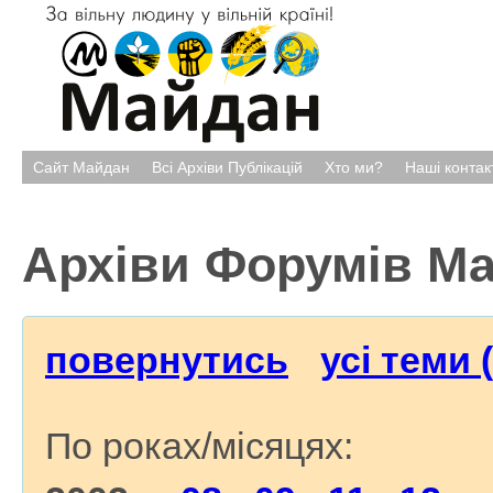
Сайт Майдан
Всі Архіви Публікацій
Хто ми?
Наші контак
Архіви Форумів М
повернутись
усі теми 
По роках/місяцях: