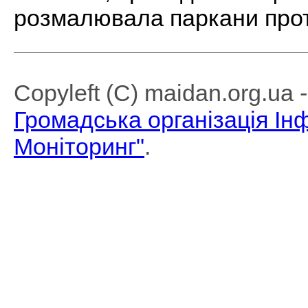
розмалювала паркани про
Copyleft (C) maidan.org.ua
Громадська організація І
Моніторинг"
.