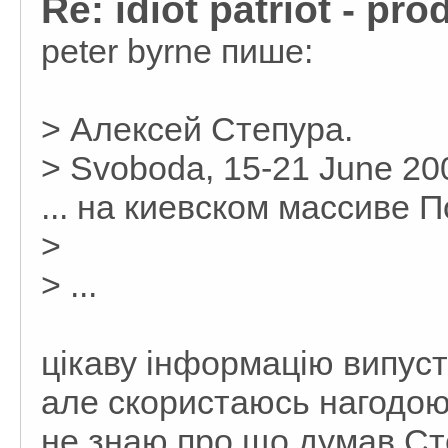
Re: idiot patriot - pr
peter byrne пише:
> Алексей Степура.
> Svoboda, 15-21 June 20
... на киевском массиве П
>
> ...
цікаву інформацію випуст
але скористаюсь нагодою
не знаю про що думав Ст