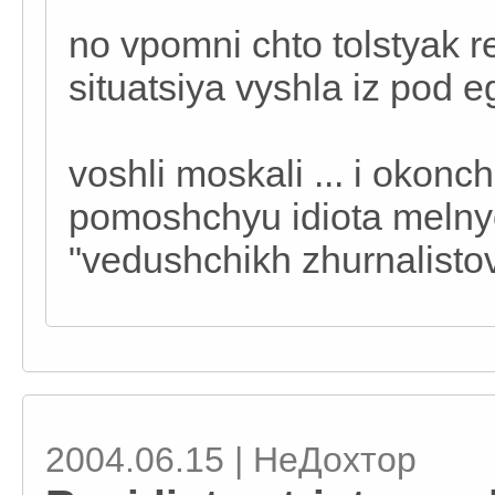
no vpomni chto tolstyak rea
situatsiya vyshla iz pod eg
voshli moskali ... i okonch
pomoshchyu idiota melny
"vedushchikh zhurnalistov
2004.06.15 | НеДохтор