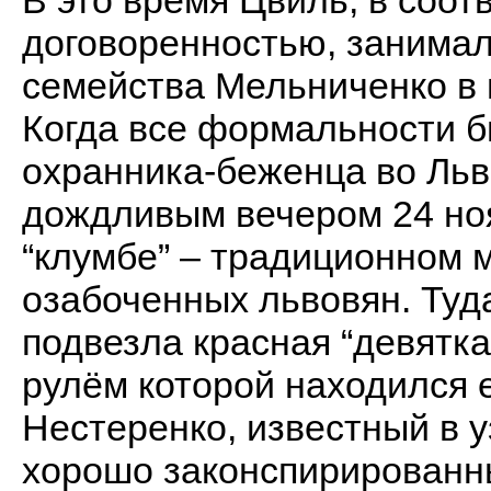
В это время Цвиль, в соот
договоренностью, занимал
семейства Мельниченко в 
Когда все формальности б
охранника-беженца во Льв
дождливым вечером 24 ноя
“клумбе” – традиционном 
озабоченных львовян. Туд
подвезла красная “девятка
рулём которой находился е
Нестеренко, известный в у
хорошо законспирированн