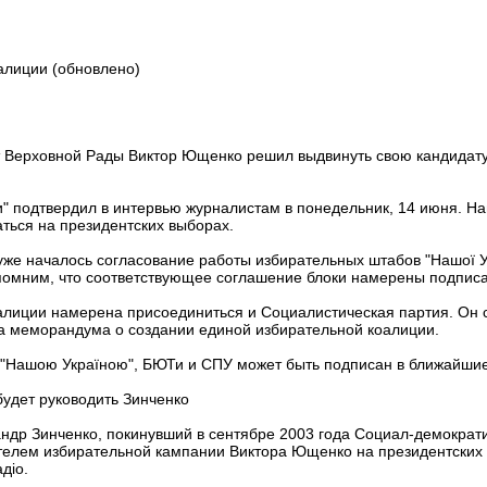
алиции (обновлено)
ат Верховной Рады Виктор Ющенко решил выдвинуть свою кандидату
" подтвердил в интервью журналистам в понедельник, 14 июня. На
ться на президентских выборах.
уже началось согласование работы избирательных штабов "Нашої У
омним, что соответствующее соглашение блоки намерены подписат
алиции намерена присоединиться и Социалистическая партия. Он с
а меморандума о создании единой избирательной коалиции.
 "Нашою Україною", БЮТи и СПУ может быть подписан в ближайши
удет руководить Зинченко
ндр Зинченко, покинувший в сентябре 2003 года Социал-демократ
ителем избирательной кампании Виктора Ющенко на президентски
діо.