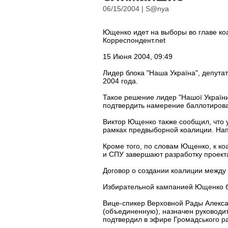
06/15/2004 | S@nya
Ющенко идет на выборы во главе ко
Корреспондент.net
15 Июня 2004, 09:49
Лидер блока "Наша Україна", депут
2004 года.
Такое решение лидер "Нашої України
подтвердить намерение баллотирова
Виктор Ющенко также сообщил, что 
рамках предвыборной коалиции. Нап
Кроме того, по словам Ющенко, к ко
и СПУ завершают разработку проект
Договор о создании коалиции между
Избирательной кампанией Ющенко б
Вице-спикер Верховной Рады Алекса
(объединенную), назначен руковод
подтвердил в эфире Громадського ра