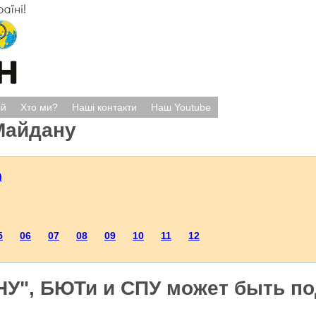
ій
Хто ми?
Наші контакти
Наш Youtube
Майдану
)
5
06
07
08
09
10
11
12
НУ", БЮТи и СПУ может быть по