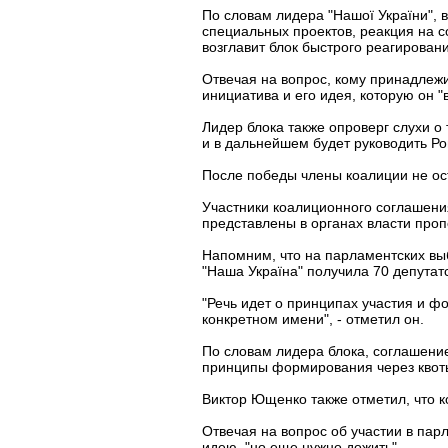
По словам лидера "Нашої України", 
специальных проектов, реакция на с
возглавит блок быстрого реагирован
Отвечая на вопрос, кому принадлеж
инициатива и его идея, которую он 
Лидер блока также опроверг слухи о
и в дальнейшем будет руководить Р
После победы члены коалиции не ос
Участники коалиционного соглашени
представлены в органах власти про
Напомним, что на парламентских выб
"Наша Україна" получила 70 депутат
"Речь идет о принципах участия и ф
конкретном имени", - отметил он.
По словам лидера блока, соглашение
принципы формирования через квоты
Виктор Ющенко также отметил, что к
Отвечая на вопрос об участии в пар
идею, "но еще нужно дожить".