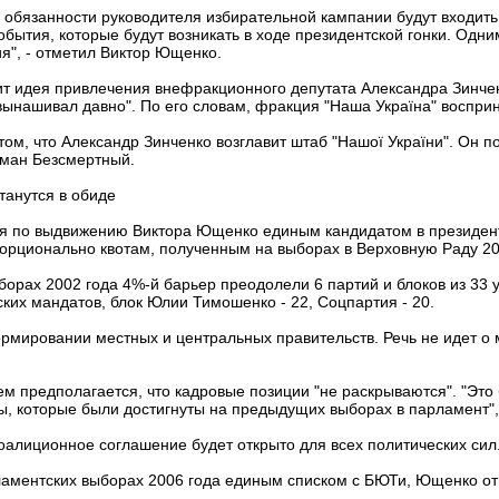
в обязанности руководителя избирательной кампании будут входить
обытия, которые будут возникать в ходе президентской гонки. Одн
ия", - отметил Виктор Ющенко.
ит идея привлечения внефракционного депутата Александра Зинчен
"вынашивал давно". По его словам, фракция "Наша Україна" воспри
 том, что Александр Зинченко возглавит штаб "Нашої України". Он 
оман Безсмертный.
танутся в обиде
я по выдвижению Виктора Ющенко единым кандидатом в президент
порционально квотам, полученным на выборах в Верховную Раду 2
орах 2002 года 4%-й барьер преодолели 6 партий и блоков из 33 у
ских мандатов, блок Юлии Тимошенко - 22, Соцпартия - 20.
ормировании местных и центральных правительств. Речь не идет о
м предполагается, что кадровые позиции "не раскрываются". "Это 
, которые были достигнуты на предыдущих выборах в парламент", 
оалиционное соглашение будет открыто для всех политических сил
ламентских выборах 2006 года единым списком с БЮТи, Ющенко от