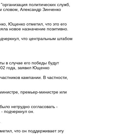
 "организация политических служб,
им словом, Александр Зинченко
ко, Ющенко отметил, что это его
няла новое назначение позитивно.
подчеркнул, что центральным штабом
ы в случае его победы будут
002 года, заявил Ющенко
частников кампании. В частности,
 министре, премьер-министре или
было нетрудно согласовать -
- подчеркнул он.
.
метил, что он поддерживает эту