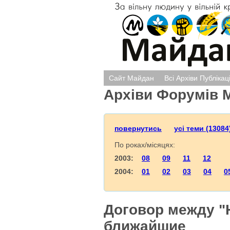
Сайт Майдан
Всі Архіви Публікац
Архіви Форумів 
повернутись
усі теми (13084
По роках/місяцях:
2003:
08
09
11
12
2004:
01
02
03
04
0
Договор между "
ближайшие