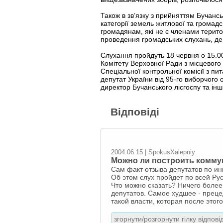
Також в зв’язку з прийняттям Бучан
категорії земель житлової та громадс
громадянам, які не є членами терито
проведення громадських слухань, де 
Слухання пройдуть 18 червня о 15.00 
Комітету Верховної Ради з місцевого
Спеціальної контрольної комісії з п
депутат України від 95-го виборчого 
директор Бучанського лісгоспу та інш
Відповіді
2004.06.15 | SpokusXalepniy
Можно ли построить комму
Сам факт отзыва депутатов по ин
Об этом слух пройдет по всей Рус
Что можно сказать? Ничего более 
депутатов. Самое худшее - преце
такой власти, которая после этог
згорнути/розгорнути гілку відпові