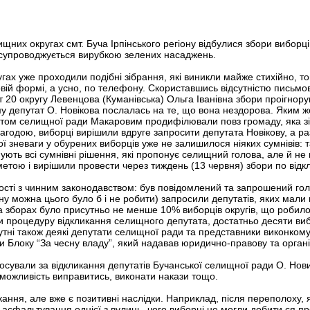
ищних округах смт. Буча Ірпінського регіону відбулися збори вибор
о супроводжується вирубкою зелених насаджень.
гах уже проходили подібні зібрання, які виникли майже стихійно, то
вій формі, а усно, по телефону. Скориставшись відсутністю письмов
ат 20 округу Левенцова (Куманівська) Ольга Іванівна збори проігно
му депутат О. Новікова послалась на те, що вона нездорова. Яким ж
татом селищної ради Макаровим продифілювали повз громаду, яка зі
агодою, виборці вирішили вдруге запросити депутата Новікову, а разо
ої зневаги у обурених виборців уже не залишилося ніяких сумнівів: т
мують всі сумнівні рішення, які пропонує селищний голова, але й н
 метою і вирішили провести через тиждень (13 червня) збори по відк
ості з чинним законодавством: був повідомлений та запрошений голов
ну можна цього було б і не робити) запросили депутатів, яких мали 
 на зборах було присутньо не менше 10% виборців округів, що робило
ати процедуру відкликання селищного депутата, достатньо десяти виб
ні також деякі депутати селищної ради та представники виконкому
ки Блоку “За чесну владу”, який надавав юридично-правову та органі
осували за відкликання депутатів Бучанської селищної ради О. Нови
 можливість виправитись, виконати накази тощо.
ання, але вже є позитивні наслідки. Наприклад, після переполоху, 
асфальтування однієї з вулиць, чого виборці не могли добити ся про