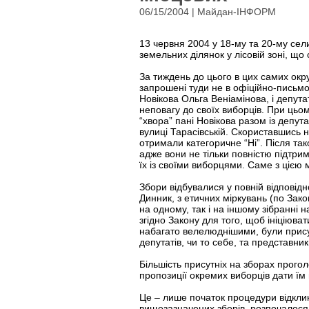
06/15/2004 | Майдан-ІНФОРМ
13 червня 2004 у 18-му та 20-му сел
земельних ділянок у лісовій зоні, щ
За тиждень до цього в цих самих окру
запрошені туди не в офіційно-письмо
Новікова Ольга Веніамінова, і депут
неповагу до своїх виборців. При цьо
“хвора” пані Новікова разом із депу
вулиці Тарасівській. Скориставшись н
отримали категоричне “Ні”. Після так
адже вони не тільки повністю підтри
їх із своїми виборцями. Саме з цією
Збори відбувалися у повній відповідн
Динник, з етичних міркувань (по Зако
на одному, так і на іншому зібранні
згідно Закону для того, щоб ініціюв
набагато велелюднішими, були присут
депутатів, чи то себе, та представни
Більшість присутніх на зборах прогол
пропозиції окремих виборців дати їм
Це – лише початок процедури відклик
вищезазначених зборів, розпочалося 