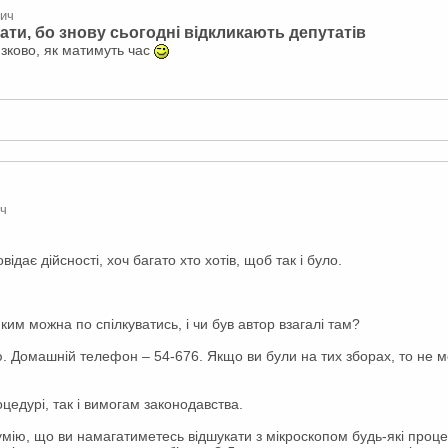
вич
ти, бо знову сьогодні відкликають депутатів
язково, як матимуть час
ич
відає дійсності, хоч багато хто хотів, щоб так і було.
 ким можна по спілкуватись, і чи був автор взагалі там?
. Домашній телефон – 54-676. Якщо ви були на тих зборах, то не 
оцедурі, так і вимогам законодавства.
умію, що ви намагатиметесь відшукати з мікроскопом будь-які про