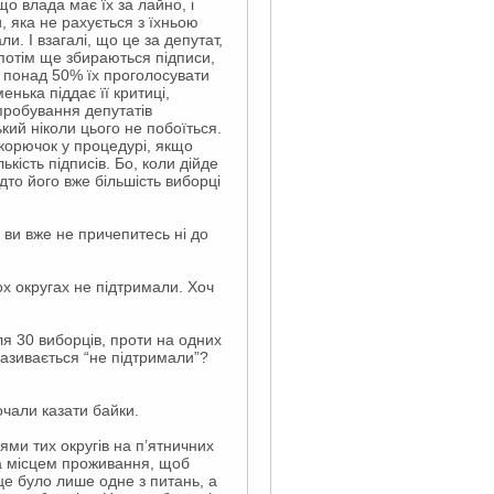
о влада має їх за лайно, і
 яка не рахується з їхньою
и. І взагалі, що це за депутат,
потім ще збираються підписи,
і понад 50% їх проголосувати
нька піддає її критиці,
ипробування депутатів
ий ніколи цього не побоїться.
акорючок у процедурі, якщо
ькість підписів. Бо, коли дійде
то його вже більшість виборці
 ви вже не причепитесь ні до
ох округах не підтримали. Хоч
ля 30 виборців, проти на одних
називається “не підтримали”?
очали казати байки.
ями тих округів на п’ятничних
за місцем проживання, щоб
це було лише одне з питань, а