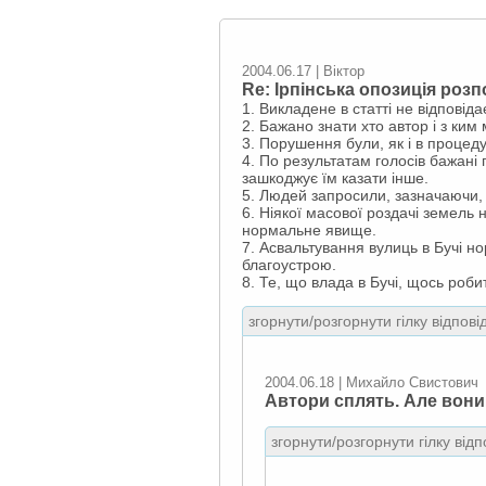
2004.06.17 | Віктор
Re: Ірпінська опозиція роз
1. Викладене в статті не відповідає
2. Бажано знати хто автор і з ким 
3. Порушення були, як і в процеду
4. По результатам голосів бажані 
зашкоджує їм казати інше.
5. Людей запросили, зазначаючи, 
6. Ніякої масової роздачі земель
нормальне явище.
7. Асвальтування вулиць в Бучі но
благоустрою.
8. Те, що влада в Бучі, щось роб
згорнути/розгорнути гілку відпові
2004.06.18 | Михайло Свистович
Автори сплять. Але вони 
згорнути/розгорнути гілку відп