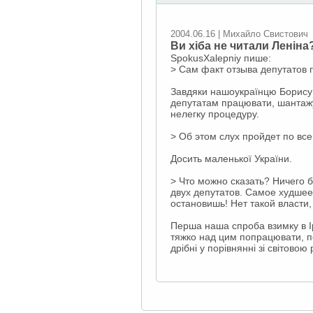
2004.06.16 | Михайло Свистович
Ви хіба не читали Ленін
SpokusXalepniy пише:
> Сам факт отзыва депутатов п
Завдяки нашоукраїнцю Борису Б
депутатам працювати, шантажую
нелегку процедуру.
> Об этом слух пройдет по все
Досить маленької України.
> Что можно сказать? Ничего б
двух депутатов. Самое худшее
остановишь! Нет такой власти,
Перша наша спроба взимку в Ір
тяжко над цим попрацювати, по
дрібні у порівнянні зі світово