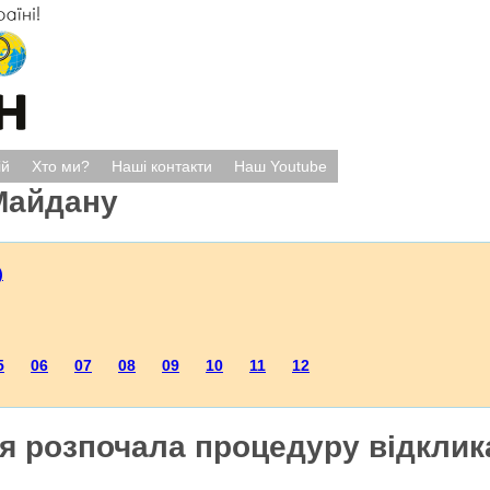
ій
Хто ми?
Наші контакти
Наш Youtube
Майдану
)
5
06
07
08
09
10
11
12
ія розпочала процедуру відклик