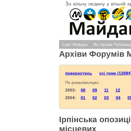
Сайт Майдан
Всі Архіви Публікац
Архіви Форумів 
повернутись
усі теми (13084
По роках/місяцях:
2003:
08
09
11
12
2004:
01
02
03
04
0
Ірпінська опозиц
місцевих