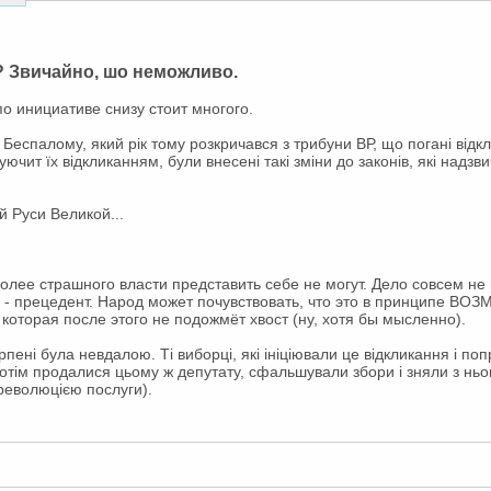
а? Звичайно, шо неможливо.
о инициативе снизу стоит многого.
еспалому, який рік тому розкричався з трибуни ВР, що погані відк
чит їх відкликанням, були внесені такі зміни до законів, які надзв
й Руси Великой...
олее страшного власти представить себе не могут. Дело совсем не в
 - прецедент. Народ может почувствовать, что это в принципе ВОЗ
 которая после этого не подожмёт хвост (ну, хотя бы мысленно).
пені була невдалою. Ті виборці, які ініціювали це відкликання і п
тім продалися цьому ж депутату, сфальшували збори і зняли з ньог
ю революцією послуги).