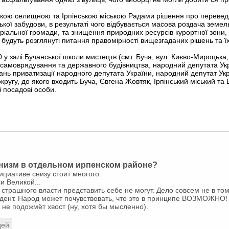
ською селищною та Ірпінською міською Радами рішення про перевед
ької забудови, в результаті чого відбувається масова роздача земель
ріальної громади, та знищення природних ресурсів курортної зони, б
будуть розглянуті питання правомірності вищезгаданих рішень та їх 
у залі Бучанської школи мистецтв (смт. Буча, вул. Києво-Мироцька, 
 самоврядування та державного будівництва, народний депутата Укр
итань приватизації народного депутата України, народний депутат 
округу, до якого входить Буча, Євгена Жовтяк, Ірпінський міський т
і посадові особи.
низм в отдельном ирпенском районе?
ициативе снизу стоит многого.
и Великой...
страшного власти представить себе не могут. Дело совсем не в том
дент. Народ может почувствовать, что это в принципе ВОЗМОЖНО! 
о не подожмёт хвост (ну, хотя бы мысленно).
дей