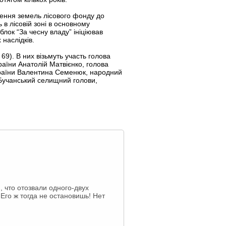
ення земель лісового фонду до
 в лісовій зоні в основному
лок “За чесну владу” ініціював
наслідків.
69). В них візьмуть участь голова
аїни Анатолій Матвієнко, голова
України Валентина Семенюк, народний
а Бучанський селищний голови,
, что отозвали одного-двух
Его ж тогда не остановишь! Нет