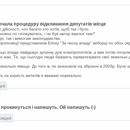
почала процедуру відкликання депутатів місце
 дійсності, хоч багато хто хотів, щоб так і було.
можна по спілкуватись, і чи був автор взагалі там?
рі, так і вимогам законодавства.
пропозиції представників Блоку “За чесну владу” виборці по обох окр
що влада ліквідовує зупинку для електропотягів, а вже потім почали
 не має. Те, що сьогодні люди бажають приватизувати свої земельні 
рмальне явище. До того ж, як зазначили на зібранні в 2003р. Буча за
ить на користь жителів я вважаю нормально.
дей
прокинуться і напишуть. Ой напишуть (-)
овідей