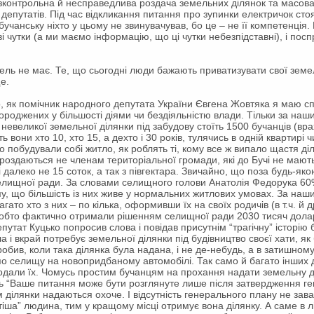
онтрольна й несправедлива роздача земельних ділянок та масова в
депутатів. Під час відкликання питання про зупинки електричок сто
 бучанську ніхто у цьому не звинувачував, бо це – не її компетенція
і чутки (а ми маємо інформацію, що ці чутки небезпідставні), і пос
мель не має. Те, що сьогодні люди бажають приватизувати свої земел
е.
о, як помічник народного депутата України Євгена Жовтяка я маю спр
ороджених у більшості діями чи бездіяльністю влади. Тільки за на
невеликої земельної ділянки під забудову стоїть 1500 бучанців (вр
ть вони хто 10, хто 15, а дехто і 30 років, тулячись в одній квартирі 
о побудували собі житло, як роблять ті, кому все ж випало щастя ді
 роздаються не членам територіальної громади, які до Бучі не мают
і далеко не 15 соток, а так з півгектара. Звичайно, що поза будь-я
селищної ради. За словами селищного голови Анатолія Федорука 60
му, що більшість із них живе у нормальних житлових умовах. За на
ато хто з них – по кілька, оформивши їх на своїх родичів (в т.ч. й др
 Тобто фактично отримали рішенням селищної ради 2030 тисяч доларі
епутат Куцько попросив слова і повідав присутнім “трагічну” історію 
 і вкрай потребує земельної ділянки під будівництво своєї хати, як
 зробив, коли така ділянка була надана, і не де-небудь, а в затишном
 по селищу на новопридбаному автомобілі. Так само й багато інших д
одали їх. Чомусь простим бучанцям на прохання надати земельну ді
ь “Ваше питання може бути розглянуте лише після затвердження ген
 ділянки надаються охоче. І відсутність генерального плану не заваж
ша” людина, тим у кращому місці отримує вона ділянку. А саме в ліс