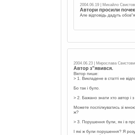
2004.06.19 | Михайло Свисто
Автори просили почека
Але відповідь дадуть обов"
2004.06.23 | Мирослава Свистов
Автор з"явився.
Віктор пише:
> 1. Викладене в статті не відпо
Бо так і було.
> 2. Бажано знати хто автор і з
Можете поспілкуватись зі мною
ж?
> 3. Порушення були, як і в пр
І які ж були порушення? Я роз