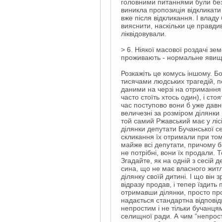
головними питаннями були безк
виникла пропозиція відкликати 
вже після відкликання. І владу
вияснити, наскільки це правдив
ліквідовували.
> 6. Ніякої масової роздачі зе
проживають - нормальне явищ
Розкажіть це комусь іншому. Б
тисячами людських трагедій, п
даними на черзі на отримання 
часто стоїть хтось один), і стоя
час поступово вони б уже давн
величезні за розміром ділянки
той самий Ржавський має у ліс
ділянки депутати Бучанської 
скликання їх отримали при то
майже всі депутати, причому баг
не потрібні, вони їх продали.
Згадайте, як на одній з сесій д
сина, що не має власного житла
ділянку своїй дитині. І що він
відразу продав, і тепер їздить
отримавши ділянки, просто пр
надається стандартна відповід
непростим і не тільки бучанцям
селищної ради. А чим “непрості