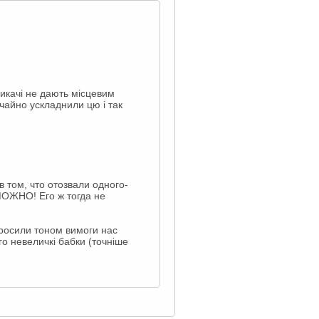
ликачі не дають місцевим
ичайно ускладнили цю і так
 том, что отозвали одного-
МОЖНО! Его ж тогда не
опросили тоном вимоги нас
о невеличкі бабки (точніше