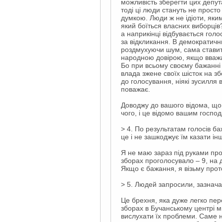
можливість зберегти цих депута
тоді ці люди стануть не прост
думкою. Люди ж не ідіоти, яким
який боїться власних виборців
а наприкінці відбувається гол
за відкликання. В демократичн
роздмухуючи шум, сама ставить
народною довірою, якщо вважає
Бо при всьому своєму бажанні 
влада зжене своїх шісток на збо
до голосування, ніякі зусилля
поважає.
Доводжу до вашого відома, що 
чого, і це відомо вашим госпо
> 4. По результатам голосів ба
це і не зашкоджує їм казати ін
Я не маю зараз під руками про
зборах проголосувало – 9, на 
Якщо є бажання, я візьму прот
> 5. Людей запросили, зазнача
Це брехня, яка дуже легко пер
зборах в Бучанському центрі 
вислухати їх проблеми. Саме н