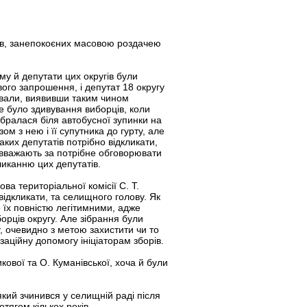
ців, занепокоєних масовою роздачею
му й депутати цих округів були
ого запрошення, і депутат 18 округу
рували, виявивши таким чином
е було здивування виборців, коли
бралася біля автобусної зупинки на
м з нею і її супутника до гурту, але
аких депутатів потрібно відкликати,
е вважають за потрібне обговорювати
ликанню цих депутатів.
а територіальної комісії С. Т.
відкликати, та селищного голову. Як
 їх повністю легітимними, адже
орців округу. Але зібрання були
, очевидно з метою захистити чи то
заційну допомогу ініціаторам зборів.
кової та О. Куманівської, хоча й були
який зчинився у селищній раді після
тягом кількох років.