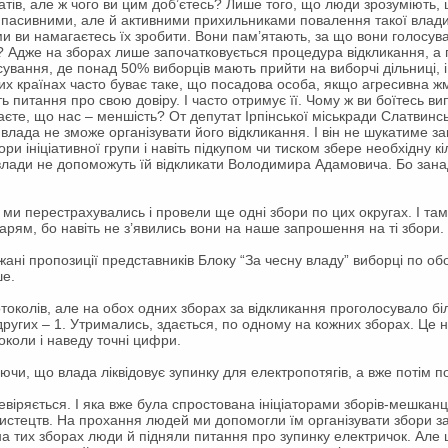
тів, але ж чого ви цим доб’єтесь? Лише того, що люди зрозуміють, щ
о пасивними, але й активними прихильниками повалення такої влади,
и ви намагаєтесь їх зробити. Вони пам’ятають, за що вони голосувал
? Адже на зборах лише започатковується процедура відкликання, а 
осування, де понад 50% виборців мають прийти на виборчі дільниці, 
их країнах часто буває таке, що посадова особа, якщо агресивна жме
 питання про свою довіру. І часто отримує її. Чому ж ви боїтесь в
те, що нас – меншість? От депутат Ірпінської міськради Слатвинськ
влада не зможе організувати його відкликання. І він не шукатиме з
ри ініціативної групи і навіть підкупом чи тиском збере необхідну кіл
 влади не допоможуть їй відкликати Володимира Адамовича. Бо занад
ми перестрахувались і провели ще одні збори по цих округах. І там
дарям, бо навіть не з’явились вони на наше запрошення на ті збори.
жані пропозиції представників Блоку “За чесну владу” виборці по об
ше.
токолів, але на обох одних зборах за відкликання проголосувало бі
других – 1. Утримались, здається, по одному на кожних зборах. Це 
околи і наведу точні цифри.
ючи, що влада ліквідовує зупинку для електропотягів, а вже потім п
евіряється. І яка вже була спростована ініціаторами зборів-мешканц
мистецтв. На прохання людей ми допомогли їм організувати збори 
а тих зборах люди й підняли питання про зупинку електричок. Але 