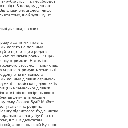
ирубка лісу. На тих зборах і
яло під п.3 порядку денного,
. Від влади вимагалося лише
прияти тому, щоб зупинку не
ьні ділянки, на яких
аву з сотнями і навіть
шими далеко не повними
ахуйте ще те, що з родини
чи хаті по кілька родин. За цей
лянку отримати. Натомість
ь жодного стосунку. Наприклад,
кою чергою отримують земельні
% депутатів нинішнього
шими даними ділянки отримали
ужин). І, оскільки ці ділянки їм
в (ціна земельної ділянки).
багатолітніх поневірянь свого
 благав депутатів надати
у куточку Лісової Бучі? Майже
епутатів чи їх родичів,
лянку під житлове будівництво
ерального плану Бучі”, а от
ає, в т.ч. й депутатам
овій, а не в польовій Бучі, що