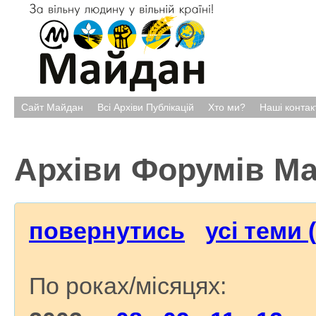
Сайт Майдан
Всі Архіви Публікацій
Хто ми?
Наші контак
Архіви Форумів М
повернутись
усі теми 
По роках/місяцях: