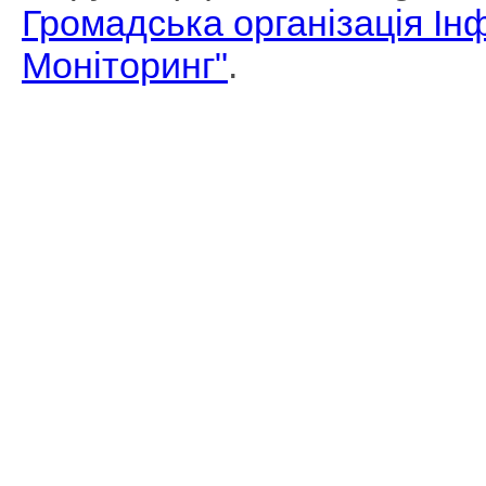
Громадська організація І
Моніторинг"
.