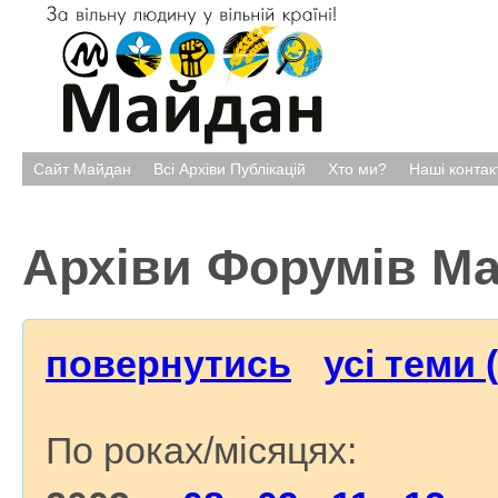
Сайт Майдан
Всі Архіви Публікацій
Хто ми?
Наші контак
Архіви Форумів М
повернутись
усі теми 
По роках/місяцях: