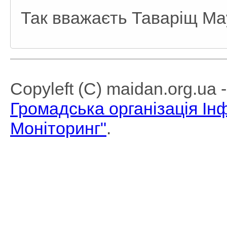
Так вважаєть Таваріщ Ма
Copyleft (C) maidan.org.ua
Громадська організація І
Моніторинг"
.