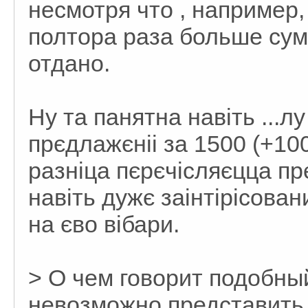
несмотря что , например
полтора раза больше сум
отдано.
Ну та панятна навіть ...л
прєдлажєніі за 1500 (+100
разніца пєрєчісляєцца пр
навіть дужє заінтірісован
на єво вібари.
> О чем говорит подобны
невозможно представить 