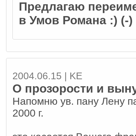
Предлагаю переим
в Умов Романа :) (-)
2004.06.15 | KE
О прозорости и вын
Напомню ув. пану Лену па
2000 г.