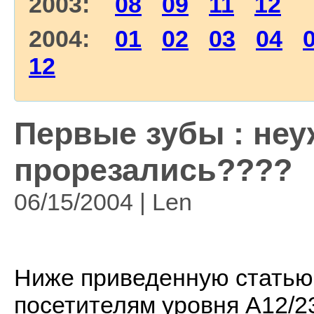
2003:
08
09
11
12
2004:
01
02
03
04
12
Первые зубы : не
прорезались????
06/15/2004 | Len
Ниже приведенную статью
посетителям уровня А12/2