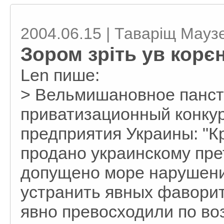
2004.06.15 | Таваріщ Мауз
Зором зріть ув корє
Len пише:
> Вельмишановное панст
приватизационный конку
предприятия Украины: "К
продано украинскому пре
допущено море нарушени
устранить явных фаворит
явно превосходили по во