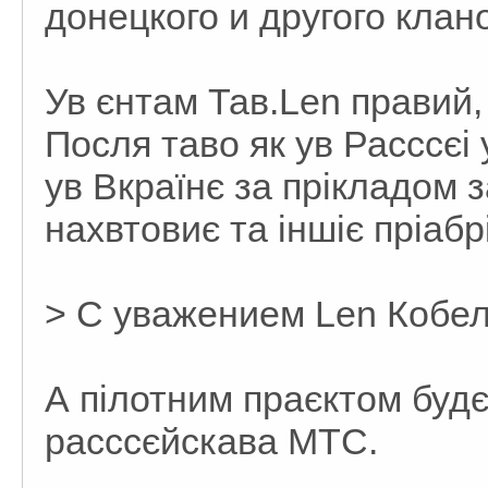
донецкого и другого кланов.
Ув єнтам Тав.Len правий,
Посля таво як ув Расссєі
ув Вкраїнє за прікладом 
нахвтовиє та іншіє пріаб
> С уважением Len Кобелю
А пілотним праєктом будє
расссєйскава МТС.