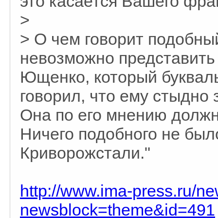
это касается Вашего фра
>
> О чем говорит подобны
невозможно представить 
Ющенко, который букваль
говорил, что ему стыдно
Она по его мнению должн
Ничего подобного не был
Криворожстали."
http://www.ima-press.ru/n
newsblock=theme&id=491