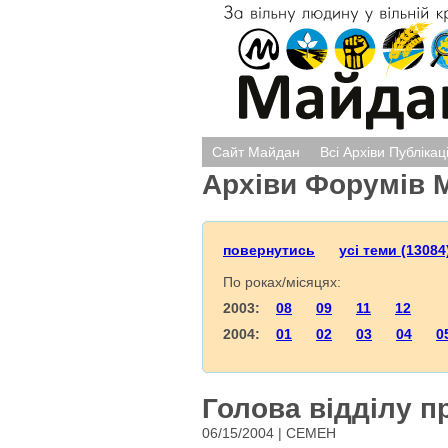
Сайт Майдан
Всі Архіви Публікац
Архіви Форумів 
повернутись
усі теми (13084
По роках/місяцях:
2003:
08
09
11
12
2004:
01
02
03
04
0
Голова відділу п
06/15/2004 | СЕМЕН