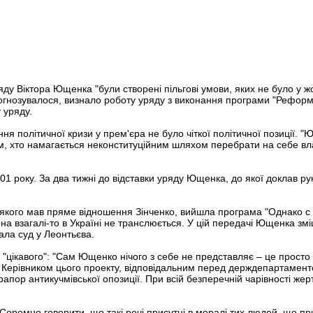
у Віктора Ющенка "були створені пільгові умови, яких не було у ж
прогнозувалося, визнало роботу уряду з виконання програми "Рефор
 уряду.
ня політичної кризи у прем'єра не було чіткої політичної позиції.
им, хто намагається неконституційним шляхом перебрати на себе вла
2001 року. За два тижні до відставки уряду Ющенка, до якої доклав р
 до якого мав пряме відношення Зінченко, вийшла програма "Однако
на взагалі-то в Україні не транслюється. У цій передачі Ющенка зміш
ала суд у Леонтьєва.
 "цікавого": "Сам Ющенко нічого з себе не представляє – це прост
. Керівником цього проекту, відповідальним перед держдепартамен
пор антикучмівської опозиції. При всій безперечній чарівності жер
Соромно говорити, що такі речі присутні в моралі тих людей, що пр