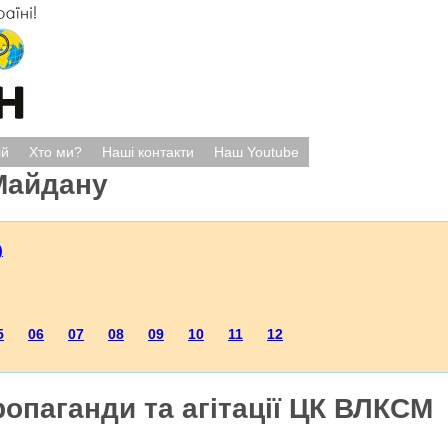
ій
Хто ми?
Наші контакти
Наш Youtube
Майдану
)
5
06
07
08
09
10
11
12
ропаганди та агітації ЦК ВЛКСМ