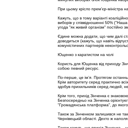
При цьому крісло прем'єр-міністра н
Кажуть, що в тому варіанті коаліційн
виборів у співвідношенні 50% ("Наша
угода "як живий організм" постійно 
Єдине можна додати, що чим далі ста
доводиться (кажуть, що навіть відпус
комуністичних партнерів неконтроль
Ющенко з каратистом на чолі
Користь для Ющенка від приходу Зінчен
собою певний ресурс.
По-перше, це ім’я. Протягом останньо
Крім авторитету серед практично всіх
здобув прихильників серед людей, не
Крім того, прихід Зінченка є знаково
Безпосередньо на Зінченка орієнтуют
"Громадянська платформа", до якого
Також за Зінченком залишився не так
Чернівецькій області. Дехто ж наполя
Також кажуть, що прихід Зінченка – ц