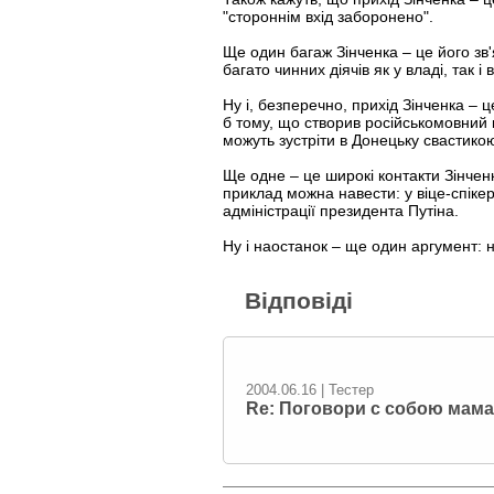
"стороннім вхід заборонено".
Ще один багаж Зінченка – це його зв
багато чинних діячів як у владі, так і в
Ну і, безперечно, прихід Зінченка –
б тому, що створив російськомовний к
можуть зустріти в Донецьку свастикою
Ще одне – це широкі контакти Зінченк
приклад можна навести: у віце-спіке
адміністрації президента Путіна.
Ну і наостанок – ще один аргумент: н
Відповіді
2004.06.16 | Тестер
Re: Поговори с собою мама...