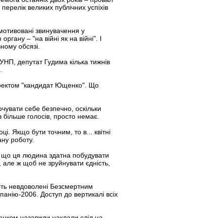
ерелік великих публічних успіхів
мотивовані звинувачення у
ану – "на війні як на війні". І
ному обсязі.
УНП, депутат Гудима кілька тижнів
.
роектом "кандидат Ющенко". Що
чувати себе безпечно, оскільки
 більше голосів, просто немає.
. Якщо бути точним, то в... квітні
ану роботу.
и, що ця людина здатна побудувати
и, але ж щоб не зруйнувати єдність,
віть невдоволені Безсмертним
нію-2006. Доступ до вертикалі всіх
енком назавжди наклали слід на