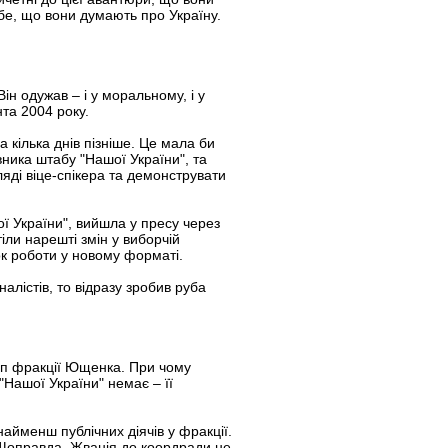
ебе, що вони думають про Україну.
ін одужав – і у моральному, і у
та 2004 року.
 кілька днів пізніше. Це мала би
ника штабу "Нашої України", та
ляді віце-спікера та демонструвати
ї України", вийшла у пресу через
іли нарешті змін у виборчій
ок роботи у новому форматі.
алістів, то відразу зробив руба
руп фракції Ющенка. При чому
"Нашої України" немає – її
найменш публічних діячів у фракції.
 Щоправда, Жванія до коордради не