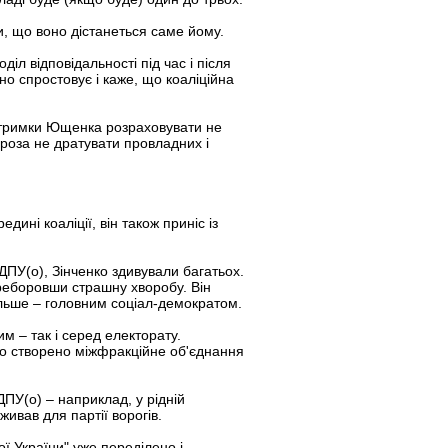
и, що воно дістанеться саме йому.
іл відповідальності під час і після
о спростовує і каже, що коаліційна
підтримки Ющенка розраховувати не
Мороза не дратувати провладних і
дині коаліції, він також приніс із
СДПУ(о), Зінченко здивували багатьох.
переборовши страшну хворобу. Він
ільше – головним соціал-демократом.
им – так і серед електорату.
уло створено міжфракційне об'єднання
ПУ(о) – наприклад, у рідній
ивав для партії ворогів.
ої України" уже переділено і