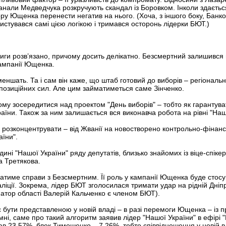
канали Медведчука розкручують скандал із Боровком. Інколи здаєт
ору Ющенка перенести негатив на нього. (Хоча, з іншого боку, Бан
стувався самі цією логікою і тримався осторонь лідерки БЮТ.)
риги розв’язано, причому досить делікатно. Безсмертний залишився н
кампанії Ющенка.
меншать. Та і сам він каже, що штаб готовий до виборів – регіонал
опозиційних сил. Але цим займатиметься саме Зінченко.
у зосередитися над проектом "День виборів" – тобто як гарантува
аїни. Також за ним залишається вся виконавча робота на рівні "Наш
розконцентрувати – від Жванії на новостворено контрольно-фінансов
аїни".
дині "Нашої України" ряду депутатів, близько знайомих із віце-спі
 Третякова.
тиме справи з Безсмертним. Її роль у кампанії Ющенка буде стосува
ліції. Зокрема, лідер БЮТ зголосилася тримати удар на рідній Дніп
натор області Валерій Кальченко є членом БЮТ).
бути представленою у новій владі – в разі перемоги Ющенка – із п
і, саме про такий алгоритм заявив лідер "Нашої України" в ефірі "
 23,57%, блок Тимошенко – 7,26%, тобто співвідношення у новій вл