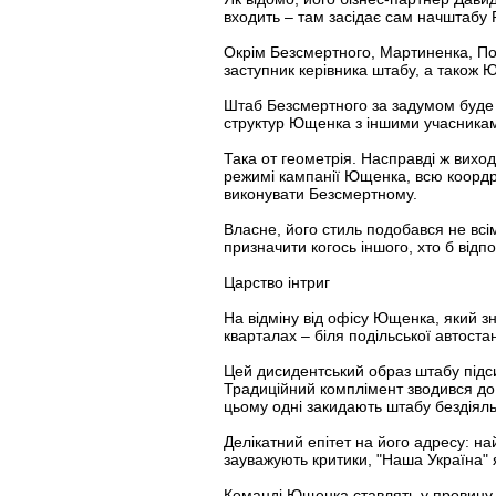
входить – там засідає сам начштабу
Окрім Безсмертного, Мартиненка, По
заступник керівника штабу, а також Ю
Штаб Безсмертного за задумом буде 
структур Ющенка з іншими учасникам
Така от геометрія. Насправді ж вихо
режимі кампанії Ющенка, всю коордроб
виконувати Безсмертному.
Власне, його стиль подобався не всі
призначити когось іншого, хто б від
Царство інтриг
На відміну від офісу Ющенка, який з
кварталах – біля подільської автоста
Цей дисидентський образ штабу підси
Традиційний комплімент зводився до
цьому одні закидають штабу бездіяльн
Делікатний епітет на його адресу: н
зауважують критики, "Наша Україна" 
Команді Ющенка ставлять у провину т