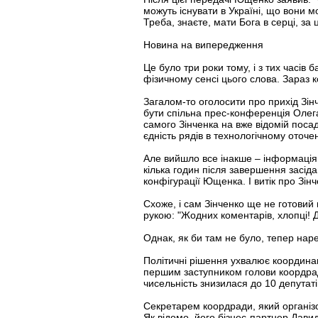
можуть існувати в Україні, що вони м
Треба, знаєте, мати Бога в серці, за 
Новина на випередження
Це було три роки тому, і з тих часів
фізичному сенсі цього слова. Зараз 
Загалом-то оголосити про прихід Зін
бути спільна прес-конференція Олег
самого Зінченка на вже відомій посад
єдність рядів в технологічному оточ
Але вийшло все інакше – інформація 
кілька годин після завершення засіда
конфігурації Ющенка. І витік про Зі
Схоже, і сам Зінченко ще не готовий 
рукою: "Жодних коментарів, хлопці! 
Однак, як би там не було, тепер нар
Політичні рішення ухвалює координац
першим заступником голови коордради
чисельність знизилася до 10 депутаті
Секретарем коордради, який організов
Як відомо, його бізнес-партнер Дав