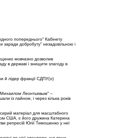
одного попереднього" Кабінету
ми заради добробуту" незадовільною і
 "Ющенко мовчазно дозволив
ду в державі і знищити злагоду в
уки й лідер фракції СДПУ(о)
 с Михаилом Леонтьевым" –
али із лайном, і через кілька років
о сирий матеріал для масштабного
том США, є його дружина Катерина
тви репресій Юлії Тимошенко у неї
ичетні до цієї авантюри, що вони