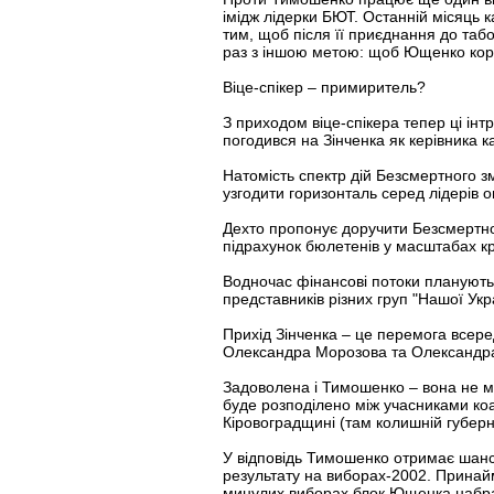
імідж лідерки БЮТ. Останній місяць 
тим, щоб після її приєднання до таб
раз з іншою метою: щоб Ющенко кори
Віце-спікер – примиритель?
З приходом віце-спікера тепер ці інт
погодився на Зінченка як керівника 
Натомість спектр дій Безсмертного з
узгодити горизонталь серед лідерів 
Дехто пропонує доручити Безсмертном
підрахунок бюлетенів у масштабах кр
Водночас фінансові потоки планують 
представників різних груп "Нашої Укр
Прихід Зінченка – це перемога всере
Олександра Морозова та Олександра
Задоволена і Тимошенко – вона не ма
буде розподілено між учасниками коа
Кіровоградщині (там колишній губер
У відповідь Тимошенко отримає шанс 
результату на виборах-2002. Принаймн
минулих виборах блок Ющенка набрав