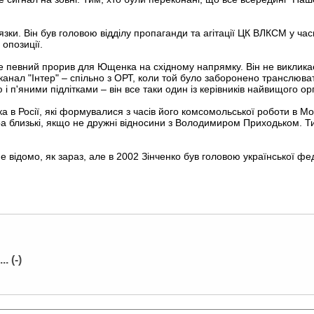
'язки. Він був головою відділу пропаганди та агітації ЦК ВЛКСМ у ч
 опозиції.
 це певний прорив для Ющенка на східному напрямку. Він не виклика
анал "Інтер" – спільно з ОРТ, коли той було заборонено транслювати
 і п'яними підлітками – він все таки один із керівників найвищого о
а в Росії, які формувалися з часів його комсомольської роботи в Мос
ра близькі, якщо не дружні відносини з Володимиром Приходьком. 
е відомо, як зараз, але в 2002 Зінченко був головою української фе
 (-)