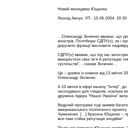
Новий менеджер Ющенка
Леонід Амчук, УП , 15.06.2004, 20:30
…Олександр Зінченко вважає, що уряд
міністрів. Політбюро СДПУ(о), як і 
доручило фракції висловити недовіру
СДПУ(о) вважає, що під час загострен
використати своє ім'я й репутацію т
суспільстві", - сказав Зінченко…
Це – уривок із новини від 13 квітня 
Олександр Зінченко.
А 10 квітня в ефірі каналу "Інтер",
несподівано для глядачів, оскільки во
дружина лідера "Нашої України" вигр
Ведучий програми тоді заявив багато
американського політичного проекту
Чумаченко. […] Красень Ющенко – пра
все-таки стійка репутація злодійки".
Після цієї передачі Ющенко заявив: "