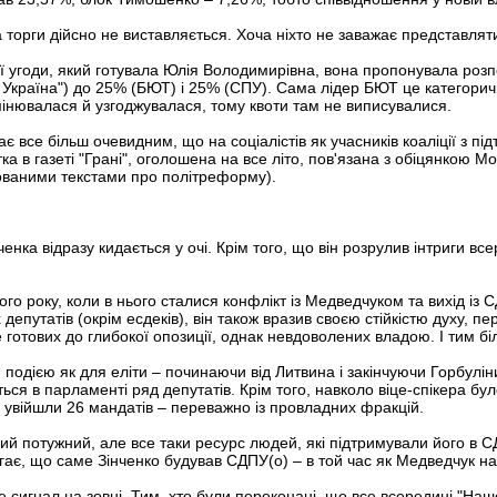
а торги дійсно не виставляється. Хоча ніхто не заважає представлят
ої угоди, який готувала Юлія Володимирівна, вона пропонувала розпод
 Україна") до 25% (БЮТ) і 25% (СПУ). Сама лідер БЮТ це категоричн
змінювалася й узгоджувалася, тому квоти там не виписувалися.
є все більш очевидним, що на соціалістів як учасників коаліції з 
тка в газеті "Грані", оголошена на все літо, пов'язана з обіцянкою 
ованими текстами про політреформу).
ка відразу кидається у очі. Крім того, що він розрулив інтриги всере
го року, коли в нього сталися конфлікт із Медведчуком та вихід із 
 депутатів (окрім есдеків), він також вразив своєю стійкістю духу, 
 готових до глибокої опозиції, однак невдоволених владою. І тим б
ю подією як для еліти – починаючи від Литвина і закінчуючи Горбулін
ься в парламенті ряд депутатів. Крім того, навколо віце-спікера б
 увійшли 26 мандатів – переважно із провладних фракцій.
ий потужний, але все таки ресурс людей, які підтримували його в СД
гає, що саме Зінченко будував СДПУ(о) – в той час як Медведчук наж
е сигнал на зовні. Тим, хто були переконані, що все всередині "Наш