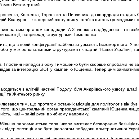
 Роман Безсмертний.
рошенка, Костенка, Тарасюка та Пинзеника до коордради входить Ол
рій Єхануров – як перший заступник у штабі з питань громадських о
виконавчим органом коордради. А Зінченко є надбудовою – він за
и коаліції, наприклад, структурами Тимошенко.
дить, що в новій конфігурації найбільше урізають Безсмертного. 
оту між регіональними структурами як партій "Нашої України", так і
м. І постійні нападки з боку Тимошенко були скоріше спробами не з
повідав за інтеграцію БЮТ у кампанію Ющенка. Тепер цим займатиме
находиться в елітній частині Подолу, біля Андріївського узвозу, ш
нції та Житнього ринку.
лювався тим, що протягом останніх місяців для політологів він бу
 того, що центральний орган президентської кампанії Ющенка якщо 
ість, інші – зайві рухи в хибному напрямку.
айбільша парламентська сила інколи виглядає безпорадно безініціа
як лідер опозиції має бути ідеологом побудови альтернативної Украї
е, що вони ідуть у руслі, прокладеному опонентами. А головна пер