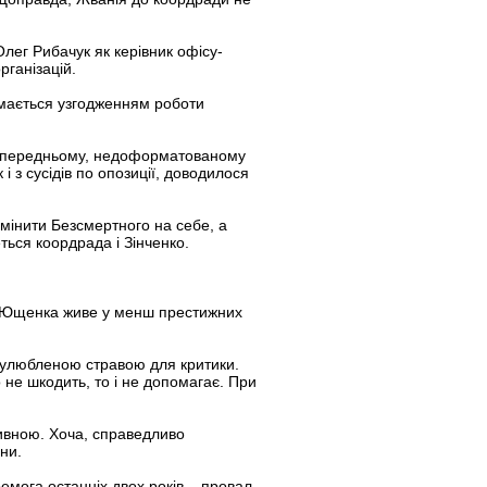
ег Рибачук як керівник офісу-
рганізацій.
ймається узгодженням роботи
У попередньому, недоформатованому
 з сусідів по опозиції, доводилося
амінити Безсмертного на себе, а
ться коордрада і Зінченко.
таб Ющенка живе у менш престижних
в улюбленою стравою для критики.
не шкодить, то і не допомагає. При
тивною. Хоча, справедливо
ни.
емога останніх двох років – провал