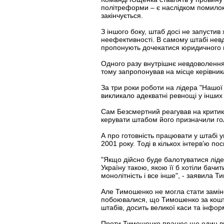
політреформи – є наслідком помилок
закінчується.
З іншого боку, штаб досі не запуст
неефективності. В самому штабі невд
пропонують дочекатися юридичного по
Одного разу внутрішнє невдоволення 
тому запропонував на місце керівни
За три роки роботи на лідера "Нашо
викликало адекватні ревнощі у інших 
Сам Безсмертний реагував на критику
керувати штабом його призначили гол
А про готовність працювати у штабі у
2001 року. Тоді в кількох інтерв’ю п
"Якщо дійсно буде балотуватися ліде
Україну такою, якою її б хотіли бачит
монолітність і все інше", - заявила 
Але Тимошенко не могла стати заміно
побоювалися, що Тимошенко за кошт
штабів, досить великої каси та інфо
Проти Тимошенко працює ще один впл