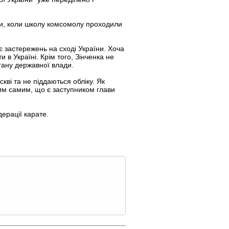
аси, коли школу комсомолу проходили
є застережень на сході України. Хоча
 в Україні. Крім того, Зінченка не
ргану державної влади.
кві та не піддаються обліку. Як
Тим самим, що є заступником глави
дерації карате.