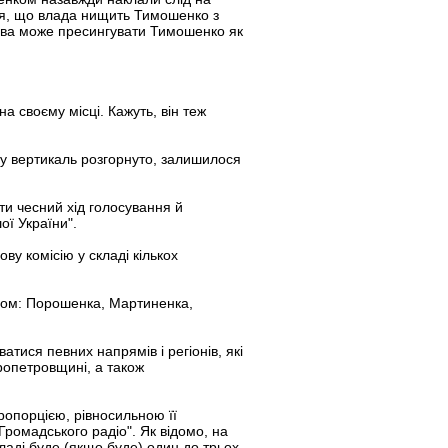
ься, що влада нищить Тимошенко з
кова може пресингувати Тимошенко як
а своєму місці. Кажуть, він теж
ьну вертикаль розгорнуто, залишилося
ти чесний хід голосування й
ої України".
у комісію у складі кількох
кером: Порошенка, Мартиненка,
тися певних напрямів і регіонів, які
ропетровщині, а також
ропорцією, рівносильною її
Громадського радіо". Як відомо, на
аді буде (якщо буде) один до трьох.