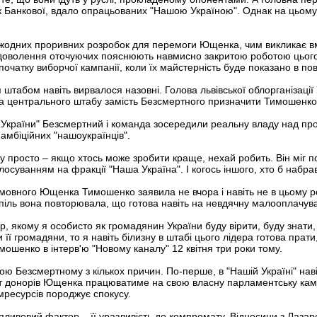
 Банкової, вдало опрацьованих "Нашою Україною". Однак на цьому п
ив жодних проривних розробок для перемоги Ющенка, чим викликає в
оволення оточуючих пояснюють навмисно закритою роботою цього орг
чатку виборчої кампанії, коли їх майстерність буде показано в пов
штабом навіть вирвалося назовні. Голова львівської облорганізації 
ка центрального штабу замість Безсмертного призначити Тимошенко
ї України" Безсмертний і команда зосередили реальну владу над п
амбіційних "нашоукраїнців".
 просто – якщо хтось може зробити краще, нехай робить. Він міг по
осуванням на фракції "Наша Україна". І когось іншого, хто б набрав
мовного Ющенка Тимошенко заявила не вчора і навіть не в цьому році
оспіль вона повторювала, що готова навіть на невдячну малооплачув
р, якому я особисто як громадянин України буду вірити, буду знат
и її громадяни, то я навіть білизну в штабі цього лідера готова прат
Тимошенко в інтерв'ю "Новому каналу" 12 квітня три роки тому.
ю Безсмертному з кількох причин. По-перше, в "Нашій Україні" на
 донорів Ющенка працюватиме на свою власну парламентську кампа
рмресурсів породжує спокусу.
ивовий фактор – її уразливість до компромату. Відносини з Лазар