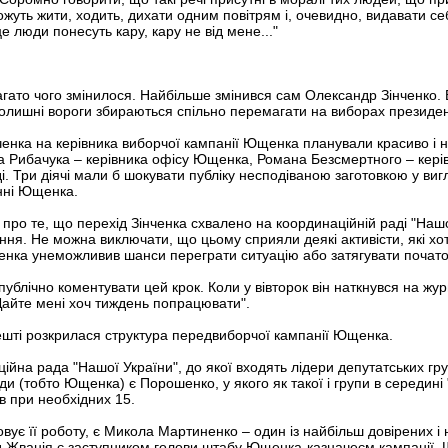
ожуть жити, ходить, дихати одним повітрям і, очевидно, видавати с
це люди понесуть кару, кару не від мене..."
 багато чого змінилося. Найбільше змінився сам Олександр Зінченко. В
колишні вороги збираються спільно перемагати на виборах президен
ченка на керівника виборчої кампанії Ющенка планували красиво і на
а Рибачука – керівника офісу Ющенка, Романа Безсмертного – керів
і. Три діячі мали б шокувати публіку несподіваною заготовкою у виг
енні Ющенка.
про те, що перехід Зінченка схвалено на координаційній раді "Нашо
ння. Не можна виключати, що цьому сприяли деякі активісти, які хот
нченка унеможливив шанси переграти ситуацію або затягувати почат
публічно коментувати цей крок. Коли у вівторок він наткнувся на журн
Дайте мені хоч тиждень попрацювати".
ешті розкрилася структура передвиборчої кампанії Ющенка.
ійна рада "Нашої України", до якої входять лідери депутатських г
 (тобто Ющенка) є Порошенко, у якого як такої і групи в середині 
в при необхідних 15.
ує її роботу, є Микола Мартиненко – один із найбільш довірених і 
ид Жванія є заступником голови штабу Ющенка-казначеєм кампанії.