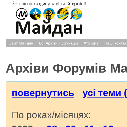
Сайт Майдан
Всі Архіви Публікацій
Хто ми?
Наші контак
Архіви Форумів М
повернутись
усі теми 
По роках/місяцях: