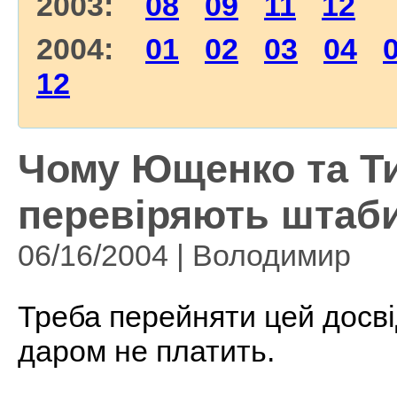
2003:
08
09
11
12
2004:
01
02
03
04
12
Чому Ющенко та Т
перевіряють штаби
06/16/2004 | Володимир
Треба перейняти цей досві
даром не платить.